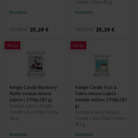
Candle težine 453 g
Dostupno
Dostupno
28,00 €
28,00 €
25,20 €
25,20 €
Akcija
Akcija
Kringle Candle Blueberry
Kringle Candle Fruit &
Muffin srednje mirisna
Flakes mirisna svijeća
svijeća s 2 fitilja (411 g)
srednje veličine 2 fitilja (411
Srednje svijeće Kringle
g)
Candle s dva fitilja i težine
Srednje svijeće Kringle
411 g
Candle s dva fitilja i težine
411 g
Dostupno
Dostupno