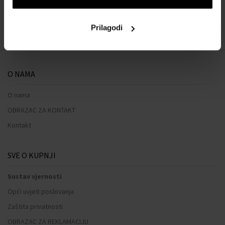
:
Prilagodi
1
O NAMA
O nama
OBRAZAC ZA KONTAKT
Kontakt
SVE O KUPNJI
Sustav vjernosti
Opći uvjeti poslovanja
Zaštita privatnosti
OBRAZAC ZA REKLAMACIJU