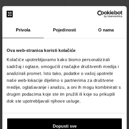
28,00 €
26,50 €
25,20 €
23,85 €
Akcija
Akcija
Privola
Pojedinosti
O nama
Ova web-stranica koristi kolačiće
Kolačiće upotrebljavamo kako bismo personalizirali
sadržaj i oglase, omogućili značajke društvenih medija i
Country Candle Coconut
Country Candle Candy Cane
Colada mirisni vosak (64 g)
Lane srednja mirisna svijeća
analizirali promet. Isto tako, podatke o vašoj upotrebi
Voskovi od 64 g
s 2 fitilja (453 g)
naše web-lokacije dijelimo s partnerima za društvene
Srednje svijeće Country
medije, oglašavanje i analizu, a oni ih mogu kombinirati s
Candle težine 453 g
drugim podacima koje ste im pružili ili koje su prikupili
Dostupno
Dostupno
dok ste upotrebljavali njihove usluge.
5,70 €
28,00 €
5,13 €
25,20 €
Dopusti sve