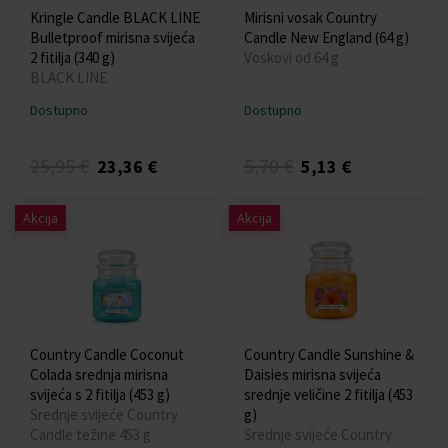
Kringle Candle BLACK LINE
Mirisni vosak Country
Bulletproof mirisna svijeća
Candle New England (64 g)
2 fitilja (340 g)
Voskovi od 64 g
BLACK LINE
Dostupno
Dostupno
25,95 €
5,70 €
23,36 €
5,13 €
Akcija
Akcija
Country Candle Coconut
Country Candle Sunshine &
Colada srednja mirisna
Daisies mirisna svijeća
svijeća s 2 fitilja (453 g)
srednje veličine 2 fitilja (453
Srednje svijeće Country
g)
Candle težine 453 g
Srednje svijeće Country