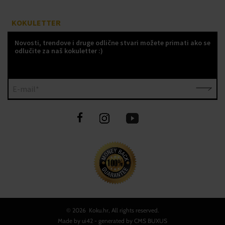
KOKULETTER
Novosti, trendove i druge odlične stvari možete primati ako se
odlučite za naš kokuletter :)
E-mail*
©
2026 Koku.hr, All rights reserved.
Made by
ui42
- generated by CMS
BUXUS