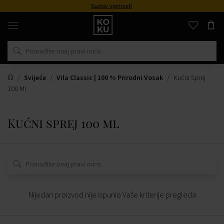
Sustav vjernosti
Originalni
parfemi
i
satovi
na
jednom
mjestu
Svijeće
Vila Classic | 100 % Prirodni Vosak
Kućni Sprej
100 Ml
Kućni sprej 100 ml
Nijedan proizvod nije ispunio Vaše kriterije pregleda