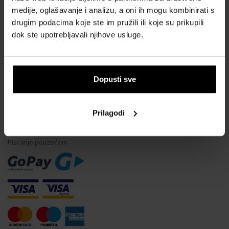
medije, oglašavanje i analizu, a oni ih mogu kombinirati s
Vodootpornost satova
drugim podacima koje ste im pružili ili koje su prikupili
Često postavljana pitanja
dok ste upotrebljavali njihove usluge.
Samo originalna roba
Zašto se registrirati?
Odustajanje od ugovora
Dopusti sve
Promjena pristanka za kolačiće
Prilagodi
NAČINI PLAĆANJA
Plaćanje pouzećem