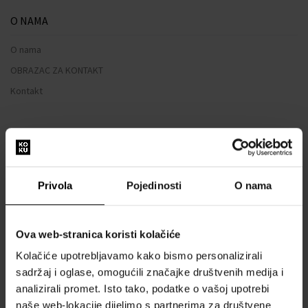
O NAMA
O nama
OBRAZAC ZA KONTAKT
Kontakt
SVE O KUPNJI
Sustav vjernosti
Opći uvjeti poslovanja
Privola
Pojedinosti
O nama
Zaštita privatnosti
OBRAZAC ZA REKLAMACIJU
Ova web-stranica koristi kolačiće
Način dostave
Kolačiće upotrebljavamo kako bismo personalizirali
Kada ću dobiti naručenu robu?
sadržaj i oglase, omogućili značajke društvenih medija i
Zašto parfemi i satovi od nas?
analizirali promet. Isto tako, podatke o vašoj upotrebi
Što je tester parfema?
naše web-lokacije dijelimo s partnerima za društvene