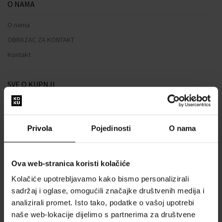
O NAMA
O nama
OBRAZAC ZA KONTAKT
Kontakt
SVE O KUPNJI
Sustav vjernosti
Opći uvjeti poslovanja
Privola
Pojedinosti
O nama
Zaštita privatnosti
OBRAZAC ZA REKLAMACIJU
Ova web-stranica koristi kolačiće
Način dostave
Kolačiće upotrebljavamo kako bismo personalizirali
Kada ću dobiti naručenu robu?
sadržaj i oglase, omogućili značajke društvenih medija i
Zašto parfemi i satovi od nas?
analizirali promet. Isto tako, podatke o vašoj upotrebi
Što je tester parfema?
naše web-lokacije dijelimo s partnerima za društvene