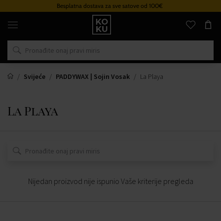
Besplatna dostava za sve satove od 100€
Originalni
parfemi
i
satovi
na
jednom
mjestu
Svijeće
PADDYWAX | Sojin Vosak
La Playa
La Playa
Nijedan proizvod nije ispunio Vaše kriterije pregleda