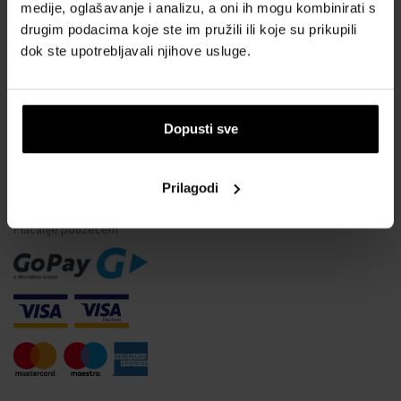
Vodootpornost satova
medije, oglašavanje i analizu, a oni ih mogu kombinirati s
drugim podacima koje ste im pružili ili koje su prikupili
Često postavljana pitanja
dok ste upotrebljavali njihove usluge.
Samo originalna roba
Zašto se registrirati?
Odustajanje od ugovora
Dopusti sve
Promjena pristanka za kolačiće
Prilagodi
NAČINI PLAĆANJA
Plaćanje pouzećem