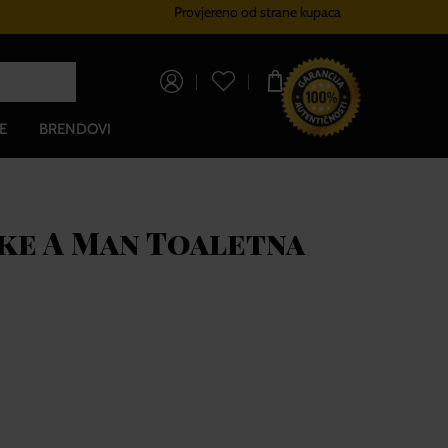
Provjereno od strane kupaca
Sustav vjernosti
Besplatna dos
0,00 €
E
BRENDOVI
ike A Man Toaletna