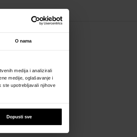
 BRENDU
O nama
enih medija i analizirali
ene medije, oglašavanje i
k ste upotrebljavali njihove
as
Dopusti sve