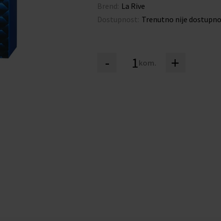
Brend:
La Rive
Dostupnost:
Trenutno nije dostupn
-
+
kom.