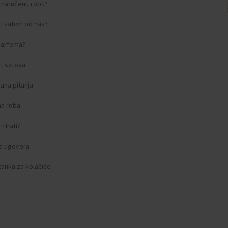
i naručenu robu?
i satovi od nas?
 parfema?
t satova
ana pitanja
na roba
rirati?
d ugovora
tanka za kolačiće