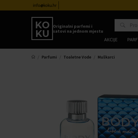
atove od 100€
info@koku.hr
Sustav vjernosti
Originalni parfemi i
satovi na jednom mjestu
AKCIJE
PARF
Parfumi
Toaletne Vode
Muškarci