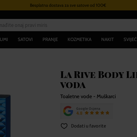
Besplatna dostava za sve satove od 100€
UMI
SATOVI
PRANJE
KOZMETIKA
NAKIT
SVIJEĆ
La Rive Body L
voda
Toaletne vode - Muškarci
Google Ocjena
4.8
Dodati u favorite