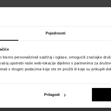
POJEDINOSTI
O
Pojedinosti
Spol:
muškarci
ačiće
Brend:
La Rive
bismo personalizirali sadržaj i oglase, omogućili značajke društv
Vrsta mirisa:
Citrusna, aromatična, drvenasta
vašoj upotrebi naše web-lokacije dijelimo s partnerima za društv
rati s drugim podacima koje ste im pružili ili koje su prikupili do
Naš izbor skrojen samo za v
Prilagodi