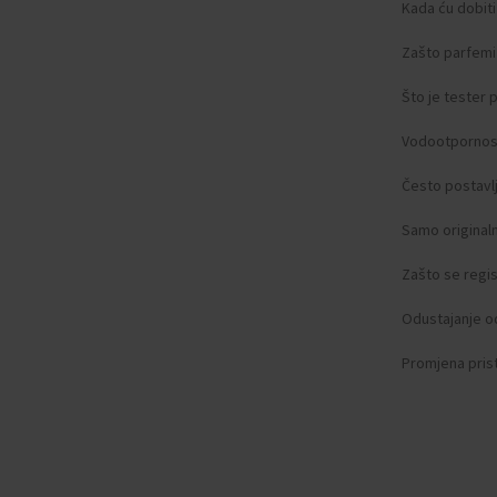
Kada ću dobit
Zašto parfemi 
Što je tester
Vodootpornos
Često postavlj
Samo original
Zašto se regist
Odustajanje o
Promjena pris