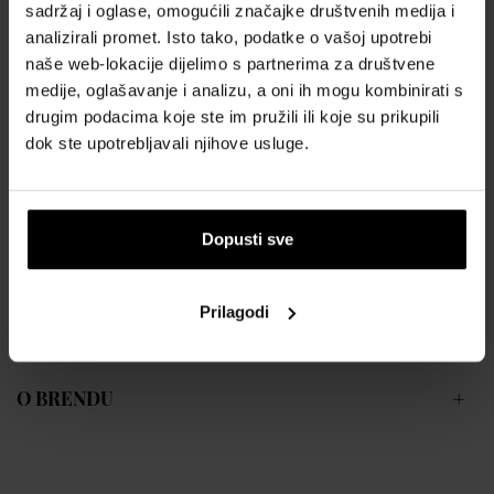
sadržaj i oglase, omogućili značajke društvenih medija i
Ženski ručni sat
analizirali promet. Isto tako, podatke o vašoj upotrebi
Napajanje pomoću baterije
naše web-lokacije dijelimo s partnerima za društvene
Promjer kućišta 38,0 mm
medije, oglašavanje i analizu, a oni ih mogu kombinirati s
Kućište okruglog oblika
drugim podacima koje ste im pružili ili koje su prikupili
Metalno kućište
dok ste upotrebljavali njihove usluge.
Srebrna boja kućišta
Metalna narukvica
Srebrna boja narukvice
Kazaljke na brojčaniku
Dopusti sve
Siva boja brojčanika
Brojčanik s dvanaest indeksa
Materijal stakla - mineralno staklo
Prilagodi
Otporan na vodu pri svakodnevnom nošenju
O BRENDU