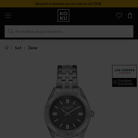
Besplatna dostava za sve satove od 100€
Originalni
parfemi
i
satovi
na
jednom
mjestu
Sat
Žene
Ovlašteni
distributer