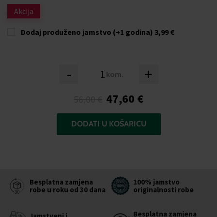
Akcija
Dodaj produženo jamstvo (+1 godina)
3,99 €
-
+
kom.
47,60 €
56,00 €
DODATI U KOŠARICU
Besplatna zamjena
100% jamstvo
robe u roku od 30 dana
originalnosti robe
Besplatna zamjena
Jamstveni i