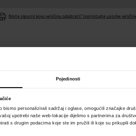
Niste sigurni koju veličinu odabrati? Isprintajte uzorke veličin
O BRENDU
Pojedinosti
vam eleganciju i upotpuni vaš
ooper
ne morate se brinuti
ačiće
bismo personalizirali sadržaj i oglase, omogućili značajke društv
nu baterije u roku od 6
vašoj upotrebi naše web-lokacije dijelimo s partnerima za društv
rati s drugim podacima koje ste im pružili ili koje su prikupili do