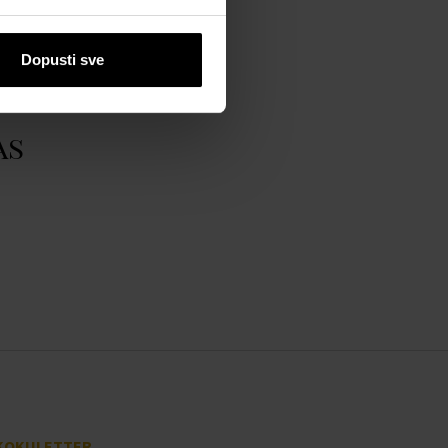
Dopusti sve
as
KOKULETTER