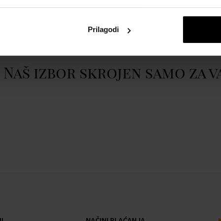
atom
Lee Cooper LC08078.120
Prikazati cijeli opis
Prilagodi
Naš izbor skrojen samo za v
I
NAČINI PLAĆANJA