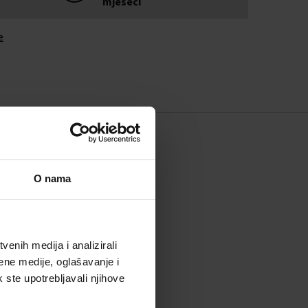
mjeseci
e
O nama
enih medija i analizirali
ene medije, oglašavanje i
k ste upotrebljavali njihove