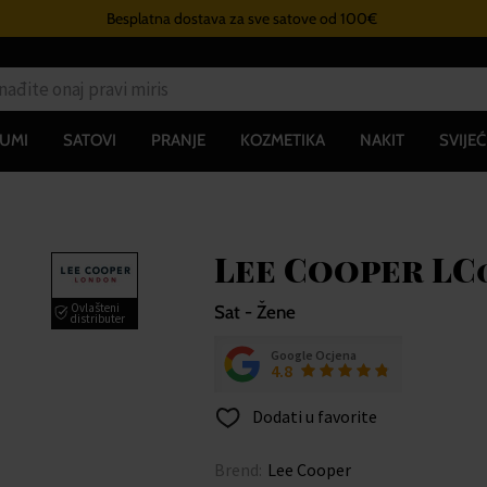
Besplatna dostava za sve satove od 100€
UMI
SATOVI
PRANJE
KOZMETIKA
NAKIT
SVIJEĆ
Lee Cooper LC0
Ovlašteni
Sat - Žene
distributer
Google Ocjena
4.8
Dodati u favorite
Brend:
Lee Cooper