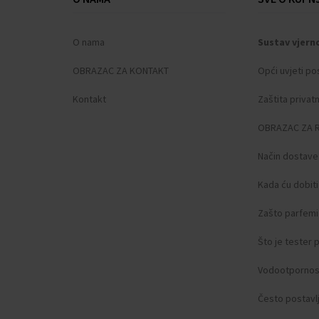
O nama
Sustav vjern
OBRAZAC ZA KONTAKT
Opći uvjeti po
Kontakt
Zaštita privat
OBRAZAC ZA 
Način dostave
Kada ću dobit
Zašto parfemi 
Što je tester
Vodootpornos
Često postavlj