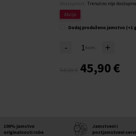
Dostupnost:
Trenutno nije dostupn
Akcija
Dodaj produženo jamstvo (+1 
-
+
kom.
45,90 €
54,00 €
100% jamstvo
Jamstveni i
originalnosti robe
postjamstveni serv