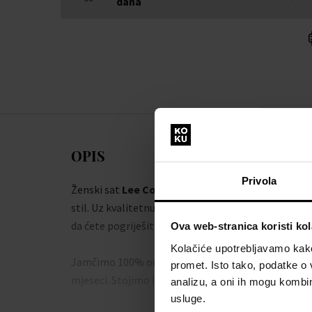
dana
OPIS
Privola
Ženski sat
Lee Cooper LC08078.120 - Sat
dodat će 
stil. Uz kvalitetnu izradu iz radionice brenda
Lee C
da ćete pogriješiti.
Ova web-stranica koristi kol
Kolačiće upotrebljavamo kako 
Jamčimo 100% originalnost robe i besplatnu zamje
promet. Isto tako, podatke o 
mjeseci. Stojimo iza proizvoda u našoj ponudi.
analizu, a oni ih mogu kombini
usluge.