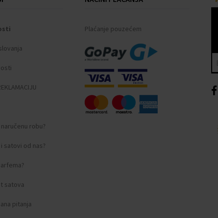
osti
Plaćanje pouzećem
slovanja
nosti
REKLAMACIJU
i naručenu robu?
i satovi od nas?
 parfema?
t satova
ana pitanja