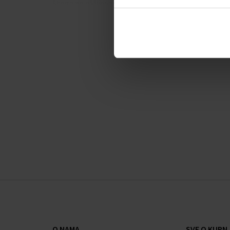
Stoga ne oklijevajte i usavršite svoj stil ručnim s
- Sat
.
Ženski ručni satovi
Napajanje iz baterije
Kućište u obliku kruga
Metalno kućište
Zlatna boja kućišta
Metalni remen
Zlatna boja remena
Analogni brojčanik
Materijal stakla - mineralno staklo
Otpornost na vodu kod uobičajenog nošenja
O NAMA
SVE O KUPNJ