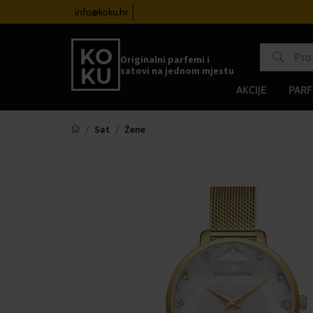
atove od 100€
info@koku.hr
Sustav vjernosti
Originalni parfemi i
satovi na jednom mjestu
AKCIJE
PARF
Sat
Žene