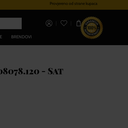
Provjereno od strane kupaca
Sustav vjernosti
Besplatna dos
0,00 €
E
BRENDOVI
8078.120 - Sat