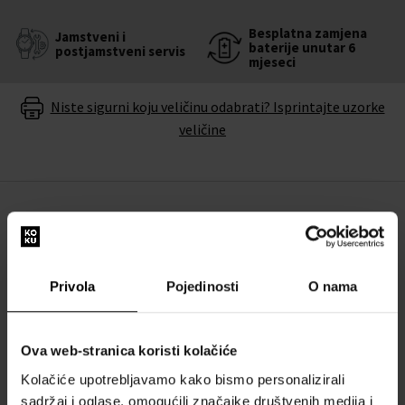
Besplatna zamjena
Jamstveni i
baterije unutar 6
postjamstveni servis
mjeseci
Niste sigurni koju veličinu odabrati? Isprintajte uzorke
veličine
OPIS
Ženski sat
Lee Cooper LC08080.120 - Sat
dodat će vam
eleganciju i upotpuni vaš stil. Uz kvalitetnu izradu iz radionice
Privola
Pojedinosti
O nama
brenda
Lee Cooper
ne morate se brinuti da ćete pogriješiti.
Jamčimo 100% originalnost robe i besplatnu zamjenu baterije u
Ova web-stranica koristi kolačiće
roku od 6 mjeseci. Stojimo iza proizvoda u našoj ponudi.
Kolačiće upotrebljavamo kako bismo personalizirali
sadržaj i oglase, omogućili značajke društvenih medija i