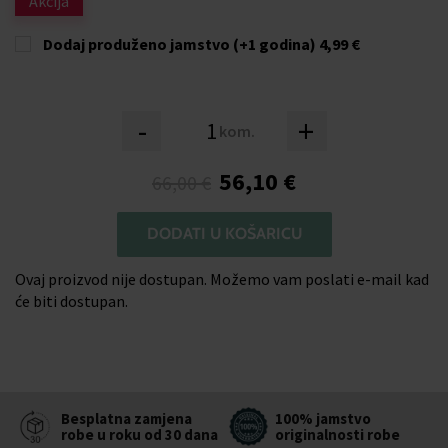
Akcija
Dodaj produženo jamstvo (+1 godina)
4,99 €
-
+
kom.
56,10 €
66,00 €
DODATI U KOŠARICU
Ovaj proizvod nije dostupan. Možemo vam poslati e-mail kad
će biti dostupan.
Besplatna zamjena
100% jamstvo
robe u roku od 30 dana
originalnosti robe