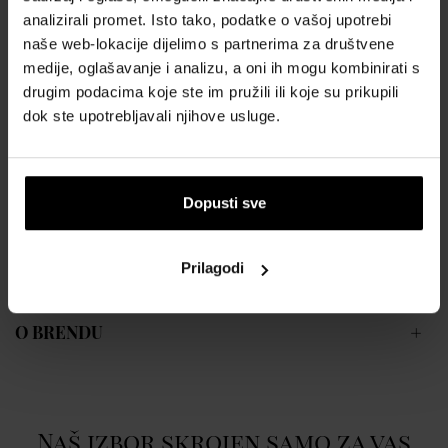
Stoga ne oklijevajte i usavršite svoj stil ručnim satom
Lee Cooper
analizirali promet. Isto tako, podatke o vašoj upotrebi
LC08080.120 - Sat
.
naše web-lokacije dijelimo s partnerima za društvene
Ženski ručni satovi
medije, oglašavanje i analizu, a oni ih mogu kombinirati s
Napajanje s baterijom
drugim podacima koje ste im pružili ili koje su prikupili
Kućište u obliku kruga
dok ste upotrebljavali njihove usluge.
Metalno kućište
Pozlaćena boja kućišta
Metalni remen
Dopusti sve
Pozlaćena boja remena
Kazaljke na brojčaniku
Materijal stakla - mineralno staklo
Prilagodi
Otporan na vodu tijekom svakodnevnog nošenja
O BRENDU
Naš izbor skrojen samo za vas