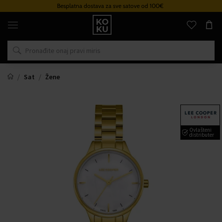
Besplatna dostava za sve satove od 100€
Originalni
parfemi
i
satovi
na
jednom
mjestu
Sat
Žene
Ovlašteni
distributer