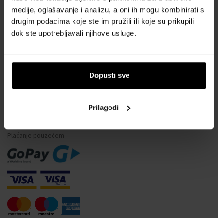
medije, oglašavanje i analizu, a oni ih mogu kombinirati s
Vodootpornost satova
drugim podacima koje ste im pružili ili koje su prikupili
Često postavljana pitanja
dok ste upotrebljavali njihove usluge.
Samo originalna roba
Zašto se registrirati?
Odustajanje od ugovora
Dopusti sve
Promjena pristanka za kolačiće
Prilagodi
NAČINI PLAĆANJA
Plaćanje pouzećem