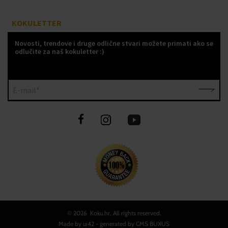
KOKULETTER
Novosti, trendove i druge odlične stvari možete primati ako se
odlučite za naš kokuletter :)
E-mail*
©
2026 Koku.hr, All rights reserved.
Made by
ui42
- generated by CMS
BUXUS