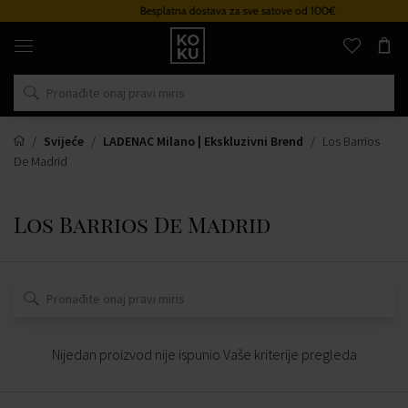
Besplatna dostava za sve satove od 100€
Originalni
parfemi
i
satovi
na
jednom
mjestu
Svijeće
LADENAC Milano | Ekskluzivni Brend
Los Barrios
De Madrid
Los Barrios De Madrid
Nijedan proizvod nije ispunio Vaše kriterije pregleda