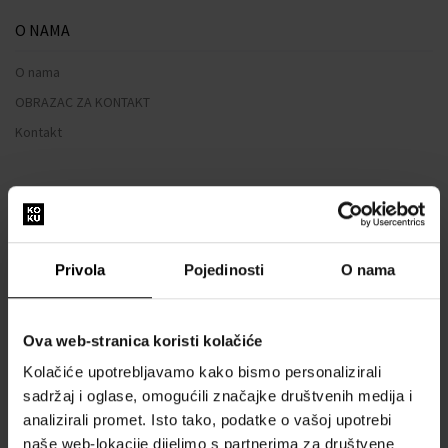
O NAMA
O nama
OBRAZAC ZA KONTAKT
Kontakt
SVE O KUPNJI
Sustav vjernosti
Opći uvjeti poslovanja
Privola
Pojedinosti
O nama
Zaštita privatnosti
OBRAZAC ZA REKLAMACIJU
Ova web-stranica koristi kolačiće
Način dostave
Kolačiće upotrebljavamo kako bismo personalizirali
Kada ću dobiti naručenu robu?
sadržaj i oglase, omogućili značajke društvenih medija i
Zašto parfemi i satovi od nas?
analizirali promet. Isto tako, podatke o vašoj upotrebi
Što je tester parfema?
naše web-lokacije dijelimo s partnerima za društvene