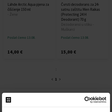
Lähde Arctic Aqua pjena za
Čvrsti dezodorans za 24-
čišćenje 150 ml
satnu zaštitu Men Raikas
- Žene
(Protecting 24 H
Deodorant) 70 g
Dezodoransi u stiku -
Muškarci
Poslat ćemo 13.08.
Poslat ćemo 13.08.
14,00 €
15,00 €
:
1
O NAMA
O nama