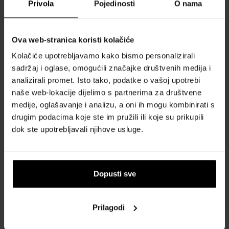
Privola
Pojedinosti
O nama
OBRAZAC ZA KONTAKT
Kontakt
Ova web-stranica koristi kolačiće
Kolačiće upotrebljavamo kako bismo personalizirali
SVE O KUPNJI
sadržaj i oglase, omogućili značajke društvenih medija i
Sustav vjernosti
analizirali promet. Isto tako, podatke o vašoj upotrebi
naše web-lokacije dijelimo s partnerima za društvene
Opći uvjeti poslovanja
medije, oglašavanje i analizu, a oni ih mogu kombinirati s
Zaštita privatnosti
drugim podacima koje ste im pružili ili koje su prikupili
OBRAZAC ZA REKLAMACIJU
dok ste upotrebljavali njihove usluge.
Način dostave
Kada ću dobiti naručenu robu?
Zašto parfemi i satovi od nas?
Dopusti sve
Što je tester parfema?
Vodootpornost satova
Prilagodi
Često postavljana pitanja