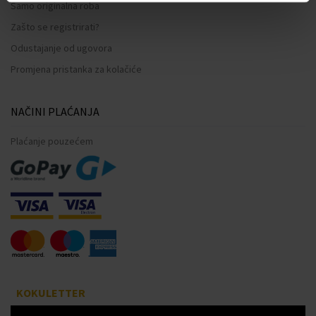
Samo originalna roba
Zašto se registrirati?
Odustajanje od ugovora
Promjena pristanka za kolačiće
NAČINI PLAĆANJA
Plaćanje pouzećem
KOKULETTER