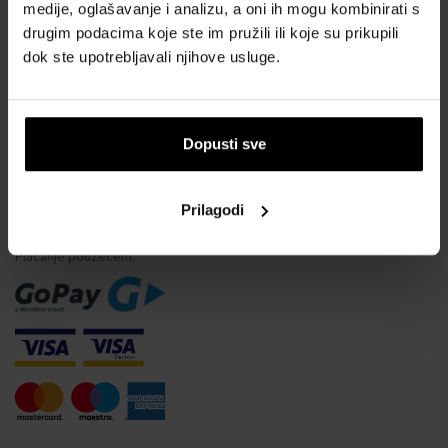
Vodootpornost satova
medije, oglašavanje i analizu, a oni ih mogu kombinirati s
drugim podacima koje ste im pružili ili koje su prikupili
Često postavljana pitanja
dok ste upotrebljavali njihove usluge.
Samo originalna roba
Zašto se registrirati?
Odustajanje od ugovora
Dopusti sve
Promjena pristanka za kolačiće
Prilagodi
NAČINI PLAĆANJA
Plaćanje pouzećem