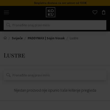
Besplatna dostava za sve satove od 100€
Originalni
parfemi
i
satovi
na
jednom
mjestu
Svijeće
PADDYWAX | Sojin Vosak
Lustre
Lustre
Nijedan proizvod nije ispunio Vaše kriterije pregleda