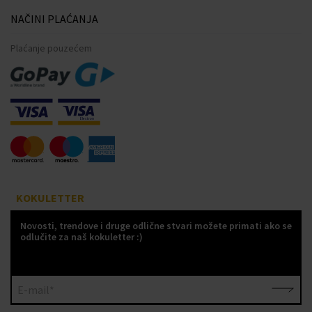
NAČINI PLAĆANJA
Plaćanje pouzećem
KOKULETTER
Novosti, trendove i druge odlične stvari možete primati ako se
odlučite za naš kokuletter :)
E-mail*