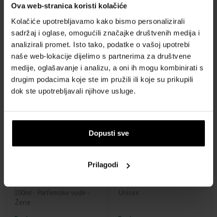
Maison Alhambra Glacier Le
Maison Alhambra Philos
Ova web-stranica koristi kolačiće
Noir Parfemska voda
Centro Parfemska voda
100ml - Parfemske vode -
100ml - Parfemske vode -
Kolačiće upotrebljavamo kako bismo personalizirali
Muškarci
Unisex
sadržaj i oglase, omogućili značajke društvenih medija i
analizirali promet. Isto tako, podatke o vašoj upotrebi
Dostupno
Dostupno
naše web-lokacije dijelimo s partnerima za društvene
medije, oglašavanje i analizu, a oni ih mogu kombinirati s
24,00 €
21,00 €
drugim podacima koje ste im pružili ili koje su prikupili
dok ste upotrebljavali njihove usluge.
Dopusti sve
Maison Alhambra Reyna
Maison Alhambra Infini
Prilagodi
Pour Femme Parfemska
Musk Parfemska voda
voda
100ml - Parfemske vode -
100ml - Parfemske vode -
Unisex
Žene