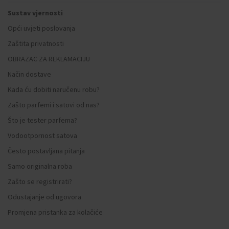
Sustav vjernosti
Opći uvjeti poslovanja
Zaštita privatnosti
OBRAZAC ZA REKLAMACIJU
Način dostave
Kada ću dobiti naručenu robu?
Zašto parfemi i satovi od nas?
Što je tester parfema?
Vodootpornost satova
Često postavljana pitanja
Samo originalna roba
Zašto se registrirati?
Odustajanje od ugovora
Promjena pristanka za kolačiće