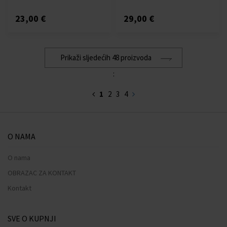
23,00 €
29,00 €
Prikaži sljedećih 48 proizvoda
:
1
2
3
4
O NAMA
O nama
OBRAZAC ZA KONTAKT
Kontakt
SVE O KUPNJI