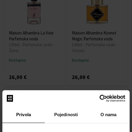
Maison Alhambra La Voie
Maison Alhambra Kismet
Parfemska voda
Magic Parfemska voda
100ml - Parfemske vode -
100ml - Parfemske vode -
Žene
Unisex
Dostupno
Dostupno
26,00 €
26,00 €
Privola
Pojedinosti
O nama