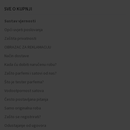
SVE O KUPNJI
Sustav vjernosti
Opći uvjeti poslovanja
Zaštita privatnosti
OBRAZAC ZA REKLAMACIJU
Način dostave
Kada ću dobiti naručenu robu?
Zašto parfemi i satovi od nas?
Što je tester parfema?
Vodootpornost satova
Često postavljana pitanja
Samo originalna roba
Zašto se registrirati?
Odustajanje od ugovora