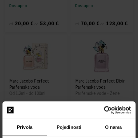
Dostupno
Dostupno
20,00 €
53,00 €
70,00 €
128,00 €
od
do
od
do
Marc Jacobs Perfect
Marc Jacobs Perfect Elixir
Parfemska voda
Parfemska voda
Od 1.2ml - do 100ml
Parfemske vode - Žene
Dostupno
Dostupno
10,00 €
66,00 €
5,00 €
88,00 €
od
do
od
do
Privola
Pojedinosti
O nama