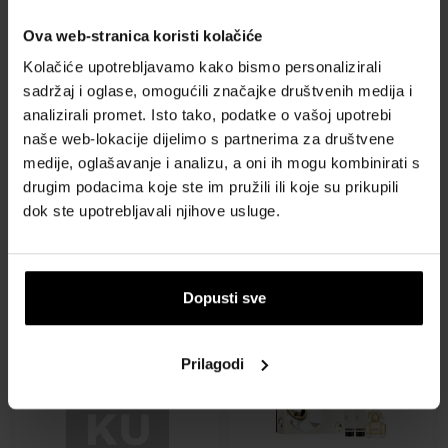
Ova web-stranica koristi kolačiće
Kolačiće upotrebljavamo kako bismo personalizirali
sadržaj i oglase, omogućili značajke društvenih medija i
analizirali promet. Isto tako, podatke o vašoj upotrebi
Marc Jacobs Daisy Eau So
Marc Jacobs Daisy Eau So
naše web-lokacije dijelimo s partnerima za društvene
Intense Parfemska voda -
Fresh Pop Toaletna voda
medije, oglašavanje i analizu, a oni ih mogu kombinirati s
Tester
75ml - Toaletna voda -
drugim podacima koje ste im pružili ili koje su prikupili
100ml - Parfemska voda -
Tester - Žene
dok ste upotrebljavali njihove usluge.
Tester - Žene
Dostupno
Dostupno
Dopusti sve
57,00 €
53,00 €
Prilagodi