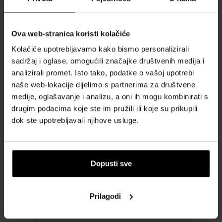
OBRAZAC ZA KONTAKT
Kontakt
Ova web-stranica koristi kolačiće
SVE O KUPNJI
Kolačiće upotrebljavamo kako bismo personalizirali
sadržaj i oglase, omogućili značajke društvenih medija i
Sustav vjernosti
analizirali promet. Isto tako, podatke o vašoj upotrebi
Opći uvjeti poslovanja
naše web-lokacije dijelimo s partnerima za društvene
medije, oglašavanje i analizu, a oni ih mogu kombinirati s
Zaštita privatnosti
drugim podacima koje ste im pružili ili koje su prikupili
OBRAZAC ZA REKLAMACIJU
dok ste upotrebljavali njihove usluge.
Način dostave
Kada ću dobiti naručenu robu?
Zašto parfemi i satovi od nas?
Dopusti sve
Što je tester parfema?
Vodootpornost satova
Prilagodi
Često postavljana pitanja
Samo originalna roba