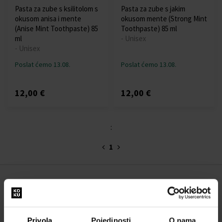
Pasta za zube s ksilitolom s
Pasta za zube s jakim
okusom anisa i mente
okusom mente (Strong Mint
(Anise Mint Toothpaste) 85
Toothpaste) 85 ml
ml
- Unisex
- Unisex
Poslat ćemo 13.08.
Poslat ćemo 13.08.
12,00 €
12,00 €
:
1
O NAMA
O nama
Privola
Pojedinosti
O nama