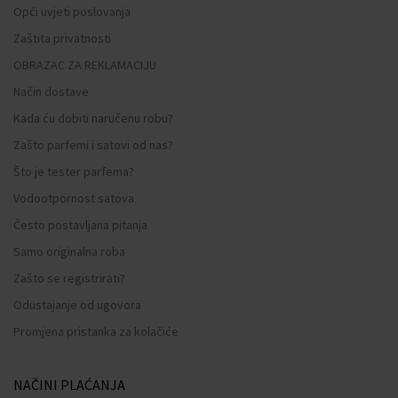
Opći uvjeti poslovanja
Zaštita privatnosti
OBRAZAC ZA REKLAMACIJU
Način dostave
Kada ću dobiti naručenu robu?
Zašto parfemi i satovi od nas?
Što je tester parfema?
Vodootpornost satova
Često postavljana pitanja
Samo originalna roba
Zašto se registrirati?
Odustajanje od ugovora
Promjena pristanka za kolačiće
NAČINI PLAĆANJA