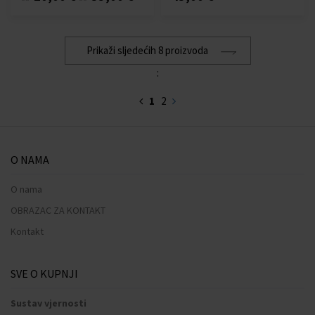
Prikaži sljedećih 8 proizvoda
:
1
2
O NAMA
O nama
OBRAZAC ZA KONTAKT
Kontakt
SVE O KUPNJI
Sustav vjernosti