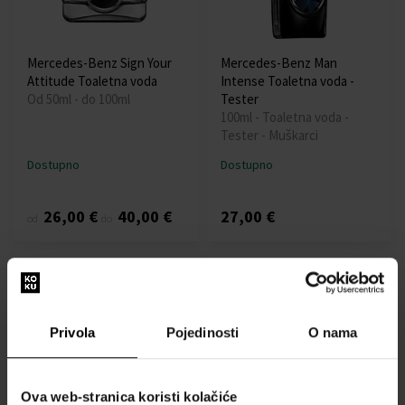
Mercedes-Benz Sign Your
Mercedes-Benz Man
Attitude Toaletna voda
Intense Toaletna voda -
Od 50ml - do 100ml
Tester
100ml - Toaletna voda -
Tester - Muškarci
Dostupno
Dostupno
26,00 €
40,00 €
27,00 €
od
do
Privola
Pojedinosti
O nama
Mercedes-Benz Land For
Mercedes-Benz The Move
Ova web-stranica koristi kolačiće
Men Parfemska voda -
Live The Moment