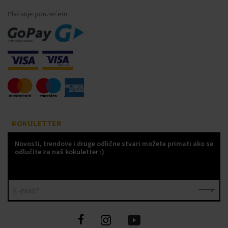
Plaćanje pouzećem
KOKULETTER
Novosti, trendove i druge odlične stvari možete primati ako se
odlučite za naš kokuletter :)
E-mail*