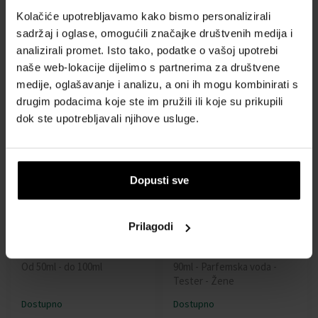
Tester
Parfemska voda
Kolačiće upotrebljavamo kako bismo personalizirali
100ml - Parfemska voda -
Od 60ml - do 100ml
sadržaj i oglase, omogućili značajke društvenih medija i
Tester - Muškarci
analizirali promet. Isto tako, podatke o vašoj upotrebi
Dostupno
Dostupno
naše web-lokacije dijelimo s partnerima za društvene
medije, oglašavanje i analizu, a oni ih mogu kombinirati s
drugim podacima koje ste im pružili ili koje su prikupili
34,00 €
36,00 €
37,00 €
od
do
dok ste upotrebljavali njihove usluge.
Dopusti sve
Prilagodi
Mercedes-Benz Sign For
Mercedes-Benz For Women
Men Parfemska voda
Pop Edition Parfemska voda
Od 50ml - do 100ml
90ml - Parfemska voda -
Tester - Žene
Dostupno
Dostupno