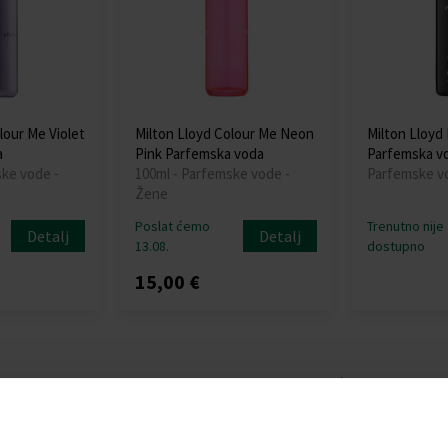
lour Me Violet
Milton Lloyd Colour Me Neon
Milton Lloyd
a
Pink Parfemska voda
Parfemska v
ske vode -
100ml - Parfemske vode -
Parfemske vo
Žene
Poslat ćemo
Trenutno nije
Detalj
Detalj
13.08.
dostupno
15,00 €
: