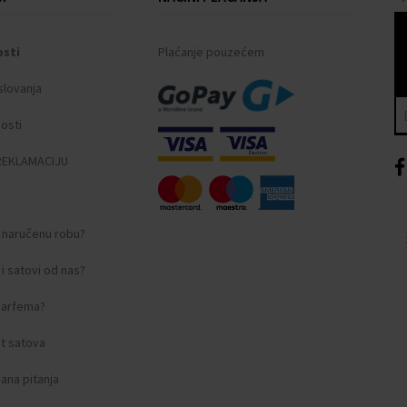
osti
Plaćanje pouzećem
slovanja
nosti
REKLAMACIJU
i naručenu robu?
i satovi od nas?
 parfema?
t satova
ana pitanja