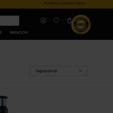
Provjereno od strane kupaca
Sustav vjernosti
Besplatna dos
0,00 €
E
BRENDOVI
Najpopularniji