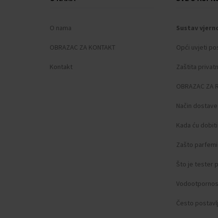
O nama
Sustav vjern
OBRAZAC ZA KONTAKT
Opći uvjeti po
Kontakt
Zaštita privat
OBRAZAC ZA 
Način dostave
Kada ću dobit
Zašto parfemi 
Što je tester
Vodootpornos
Često postavlj