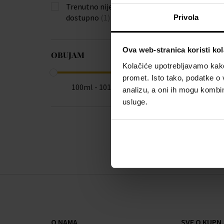
Trenutno nije
dostupno
(1)
Privola
Ova web-stranica koristi kol
OBUJAM
Kolačiće upotrebljavamo kako 
promet. Isto tako, podatke o 
100ml - 101ml
analizu, a oni ih mogu kombini
usluge.
O NAMA
SVE O KUPNJ