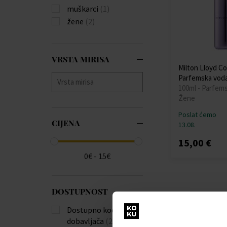
muškarci
(1)
žene
(2)
VRSTA MIRISA
Milton Lloyd Co
Parfemska vod
100ml - Parfem
Žene
Poslat ćemo
CIJENA
13.08.
15,00 €
0€ - 15€
DOSTUPNOST
Dostupno kod
dobavljača
(2)