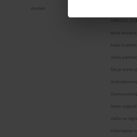
Kontakt
Zaštita privat
OBRAZAC ZA 
Način dostave
Kada ću dobit
Zašto parfemi 
Što je tester
Vodootpornos
Često postavlj
Samo original
Zašto se regist
Odustajanje o