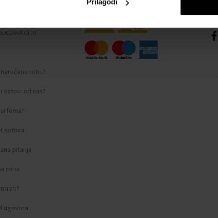
Prilagodi
nosti
REKLAMACIJU
i naručenu robu?
i satovi od nas?
 parfema?
t satova
ana pitanja
na roba
rirati?
d ugovora