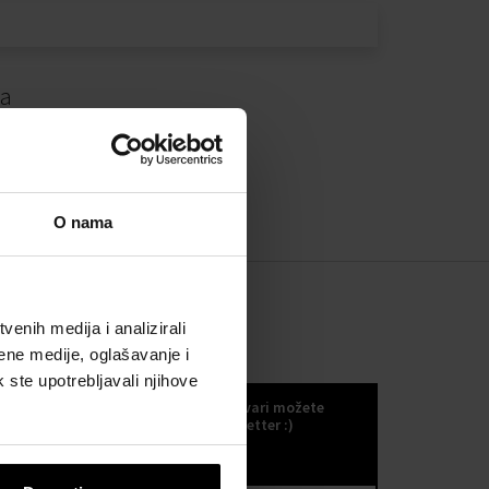
da
O nama
enih medija i analizirali
ene medije, oglašavanje i
KOKULETTER
k ste upotrebljavali njihove
Novosti, trendove i druge odlične stvari možete
primati ako se odlučite za naš kokuletter :)