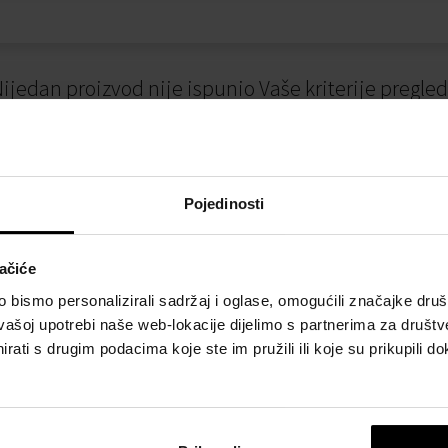
ijedan proizvod nije ispunio Vaše kriterije pregle
Pojedinosti
ačiće
bismo personalizirali sadržaj i oglase, omogućili značajke društv
vašoj upotrebi naše web-lokacije dijelimo s partnerima za društv
I
NAČINI PLAĆANJA
rati s drugim podacima koje ste im pružili ili koje su prikupili do
osti
Plaćanje pouzećem
slovanja