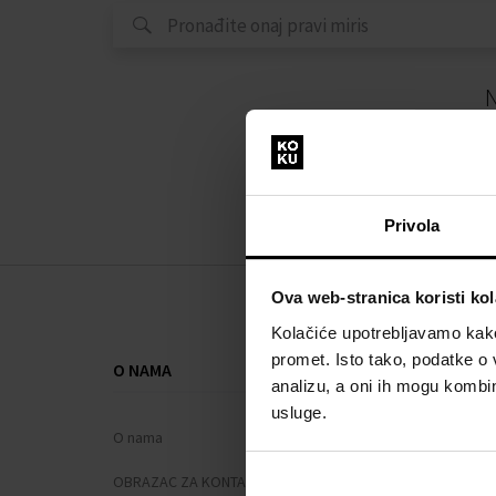
N
Privola
Ova web-stranica koristi kol
Kolačiće upotrebljavamo kako 
promet. Isto tako, podatke o 
O NAMA
SVE O KUPNJ
analizu, a oni ih mogu kombini
usluge.
O nama
Sustav vjern
OBRAZAC ZA KONTAKT
Opći uvjeti po