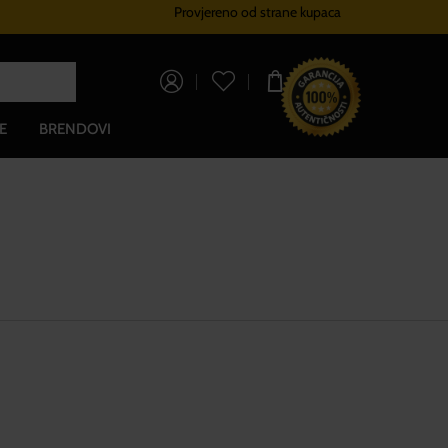
Provjereno od strane kupaca
Sustav vjernosti
Besplatna dos
0,00 €
E
BRENDOVI