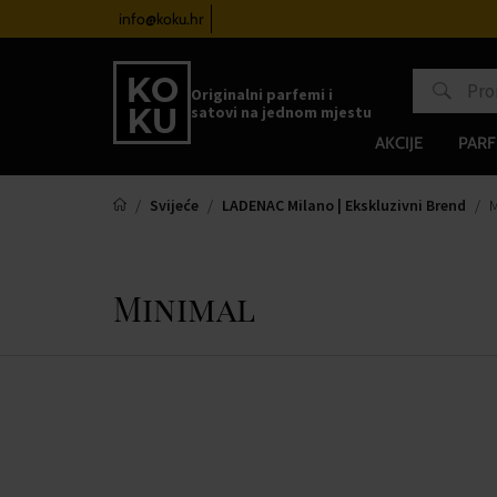
atove od 100€
info@koku.hr
Sustav vjernosti
Originalni parfemi i
satovi na jednom mjestu
AKCIJE
PARF
Svijeće
LADENAC Milano | Ekskluzivni Brend
M
Minimal