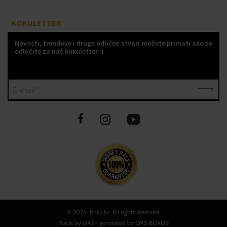
KOKULETTER
Novosti, trendove i druge odlične stvari možete primati ako se
odlučite za naš kokuletter :)
E-mail*
©
2026 Koku.hr, All rights reserved.
Made by
ui42
- generated by CMS
BUXUS