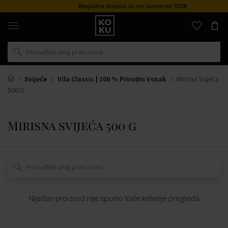
Besplatna dostava za sve satove od 100€
Originalni
parfemi
i
satovi
na
jednom
mjestu
Svijeće
Vila Classic | 100 % Prirodni Vosak
Mirisna Svijeća
500 G
Mirisna svijeća 500 g
Nijedan proizvod nije ispunio Vaše kriterije pregleda