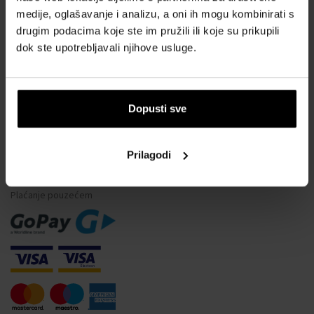
medije, oglašavanje i analizu, a oni ih mogu kombinirati s
Vodootpornost satova
drugim podacima koje ste im pružili ili koje su prikupili
Često postavljana pitanja
dok ste upotrebljavali njihove usluge.
Samo originalna roba
Zašto se registrirati?
Odustajanje od ugovora
Dopusti sve
Promjena pristanka za kolačiće
Prilagodi
NAČINI PLAĆANJA
Plaćanje pouzećem