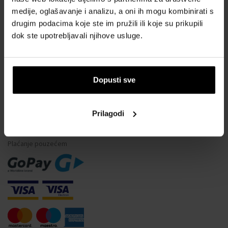
medije, oglašavanje i analizu, a oni ih mogu kombinirati s
Vodootpornost satova
drugim podacima koje ste im pružili ili koje su prikupili
Često postavljana pitanja
dok ste upotrebljavali njihove usluge.
Samo originalna roba
Zašto se registrirati?
Odustajanje od ugovora
Dopusti sve
Promjena pristanka za kolačiće
Prilagodi
NAČINI PLAĆANJA
Plaćanje pouzećem