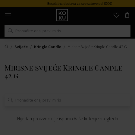
Besplatna dostava za sve satove od 100€
Originalni
parfemi
i
satovi
na
jednom
mjestu
Svijeće
Kringle Candle
Mirisne Svijeće Kringle Candle 42 G
Mirisne svijeće Kringle Candle
42 g
Nijedan proizvod nije ispunio Vaše kriterije pregleda