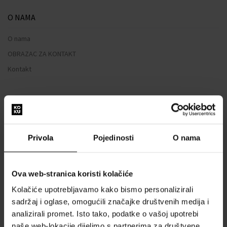
O NAMA
O nama
OBRAZAC ZA KONTAKT
Kontakt
SVE O KUPNJI
Sustav vjernosti
Opći uvjeti poslovanja
Privola
Pojedinosti
O nama
Zaštita privatnosti
OBRAZAC ZA REKLAMACIJU
Ova web-stranica koristi kolačiće
Način dostave
Kolačiće upotrebljavamo kako bismo personalizirali
Kada ću dobiti naručenu robu?
sadržaj i oglase, omogućili značajke društvenih medija i
Zašto parfemi i satovi od nas?
analizirali promet. Isto tako, podatke o vašoj upotrebi
naše web-lokacije dijelimo s partnerima za društvene
Što je tester parfema?