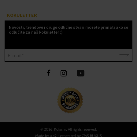
KOKULETTER
Novosti, trendove i druge odlične stvari možete primati ako se
odlučite za naš kokuletter :)
E-mail*
©
2026 Koku.hr, All rights reserved.
Made by
ui42
- generated by CMS
BUXUS