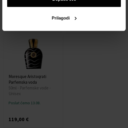
Poslat ćemo 13.08.
Poslat ćemo 13.08.
Prilagodi
124,00 €
102,00 €
Moresque Aristoqrati
Parfemska voda
50ml - Parfemske vode -
Unisex
Poslat ćemo 13.08.
119,00 €