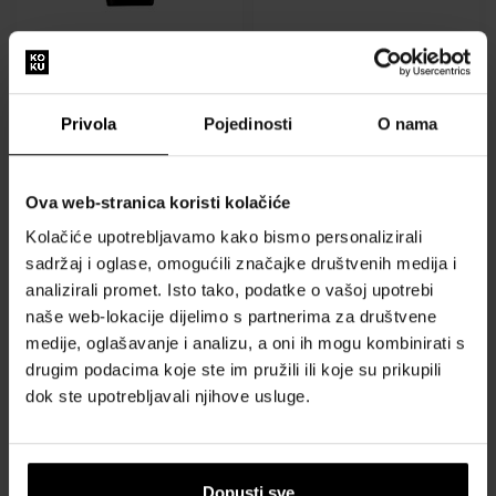
Moresque Emiro Parfemska
Moresque Art Fiore Di
voda
Portofino Parfemska voda
50ml - Parfemske vode -
50ml - Parfemske vode -
Unisex
Unisex
Privola
Pojedinosti
O nama
Poslat ćemo 13.08.
Poslat ćemo 13.08.
Ova web-stranica koristi kolačiće
109,00 €
97,00 €
Kolačiće upotrebljavamo kako bismo personalizirali
sadržaj i oglase, omogućili značajke društvenih medija i
analizirali promet. Isto tako, podatke o vašoj upotrebi
naše web-lokacije dijelimo s partnerima za društvene
medije, oglašavanje i analizu, a oni ih mogu kombinirati s
drugim podacima koje ste im pružili ili koje su prikupili
dok ste upotrebljavali njihove usluge.
Moresque Byron Parfemska
Moresque Rand Parfemska
voda
voda
50ml - Parfemske vode -
50ml - Parfemske vode -
Muškarci
Unisex
Dopusti sve