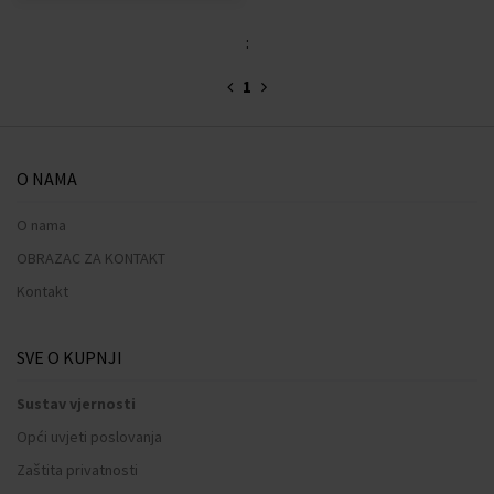
:
1
O NAMA
O nama
OBRAZAC ZA KONTAKT
Kontakt
SVE O KUPNJI
Sustav vjernosti
Opći uvjeti poslovanja
Zaštita privatnosti