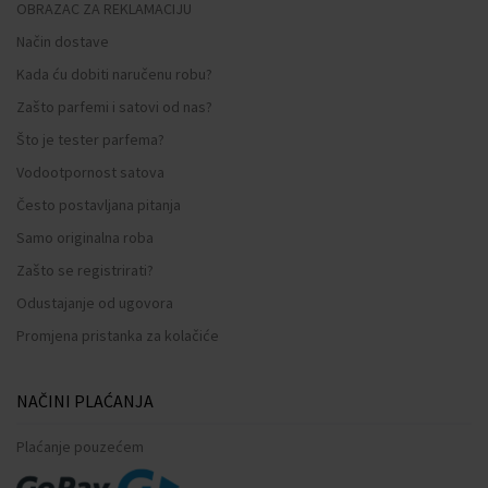
OBRAZAC ZA REKLAMACIJU
Način dostave
Kada ću dobiti naručenu robu?
Zašto parfemi i satovi od nas?
Što je tester parfema?
Vodootpornost satova
Često postavljana pitanja
Samo originalna roba
Zašto se registrirati?
Odustajanje od ugovora
Promjena pristanka za kolačiće
NAČINI PLAĆANJA
Plaćanje pouzećem