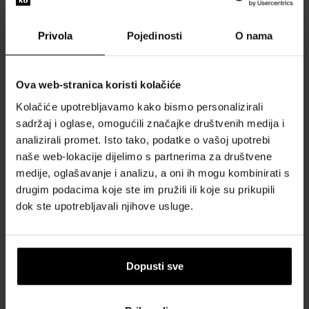
Privola
Pojedinosti
O nama
Moschino Pink Bouquet
Moschino Uomo Toaletna
Ova web-stranica koristi kolačiće
Toaletna voda - Tester
voda
Kolačiće upotrebljavamo kako bismo personalizirali
100ml - Toaletna voda -
Od 75ml - do 125ml
sadržaj i oglase, omogućili značajke društvenih medija i
Tester - Žene
analizirali promet. Isto tako, podatke o vašoj upotrebi
Dostupno
Dostupno
naše web-lokacije dijelimo s partnerima za društvene
medije, oglašavanje i analizu, a oni ih mogu kombinirati s
30,00 €
21,00 €
30,00 €
od
do
drugim podacima koje ste im pružili ili koje su prikupili
dok ste upotrebljavali njihove usluge.
Dopusti sve