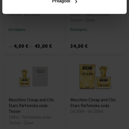
Prilagodi
Moschino I Love Love
Moschino I Love Love
Toaletna voda
Toaletna voda - Tester
Od 1ml - do 100ml
100ml - Toaletna voda -
Tester - Žene
Dostupno
Dostupno
4,00 €
43,00 €
34,00 €
od
do
Moschino Cheap and Chic
Moschino Cheap and Chic
Stars Parfemska voda -
Stars Parfemska voda
Tester
Od 30ml - do 100ml
100ml - Parfemska voda -
Tester - Žene