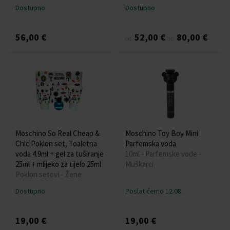
Dostupno
Dostupno
56,00 €
52,00 €
80,00 €
od
do
Moschino So Real Cheap &
Moschino Toy Boy Mini
Chic Poklon set, Toaletna
Parfemska voda
voda 4.9ml + gel za tuširanje
10ml - Parfemske vode -
25ml + mlijeko za tijelo 25ml
Muškarci
Poklon setovi - Žene
Dostupno
Poslat ćemo 12.08.
19,00 €
19,00 €