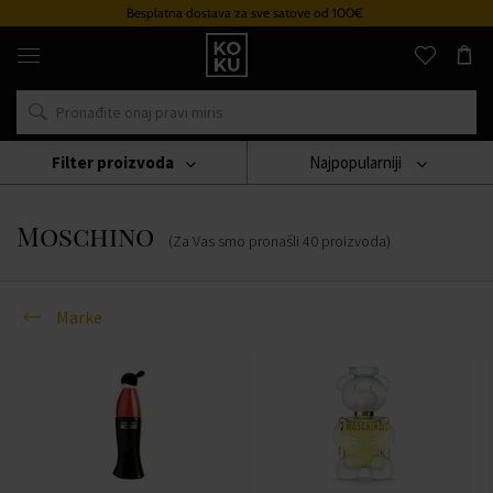
Besplatna dostava za sve satove od 100€
Originalni
parfemi
i
satovi
na
jednom
mjestu
Filter proizvoda
Najpopularniji
Marke
Moschino
Moschino
(Za Vas smo pronašli
40
proizvoda
)
Marke