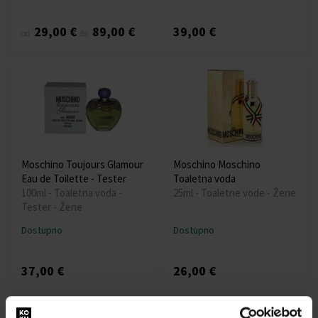
29,00 €
89,00 €
39,00 €
od
do
Moschino Toujours Glamour
Moschino Moschino
Eau de Toilette - Tester
Toaletna voda
100ml - Toaletna voda -
25ml - Toaletne vode - Žene
Tester - Žene
Dostupno
Dostupno
37,00 €
26,00 €