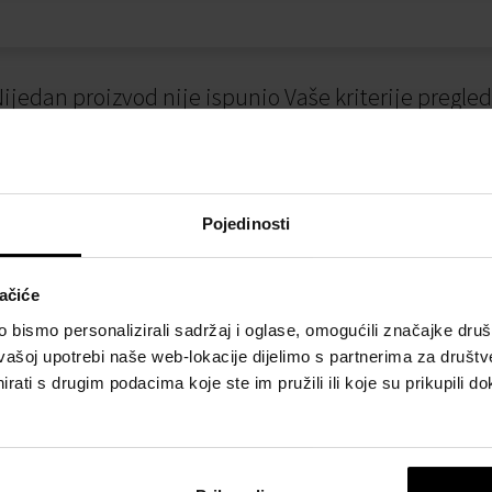
ijedan proizvod nije ispunio Vaše kriterije pregle
Pojedinosti
ačiće
bismo personalizirali sadržaj i oglase, omogućili značajke društv
vašoj upotrebi naše web-lokacije dijelimo s partnerima za društv
I
NAČINI PLAĆANJA
rati s drugim podacima koje ste im pružili ili koje su prikupili do
osti
Plaćanje pouzećem
slovanja