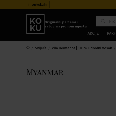
satove od 100€
info@koku.hr
Sustav vjernosti
Originalni parfemi i
satovi na jednom mjestu
AKCIJE
PARF
Svijeće
Vila Hermanos | 100 % Prirodni Vosak
Myanmar