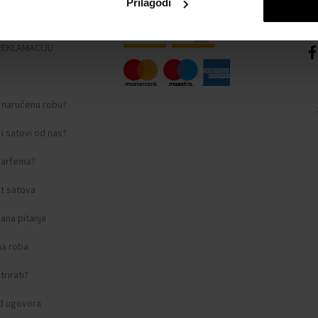
Prilagodi
nosti
REKLAMACIJU
i naručenu robu?
i satovi od nas?
 parfema?
t satova
ana pitanja
na roba
rirati?
d ugovora