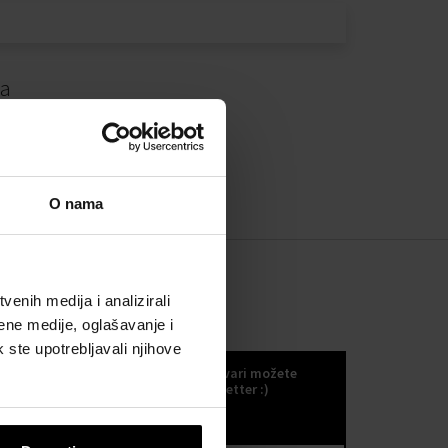
da
O nama
enih medija i analizirali
ene medije, oglašavanje i
KOKULETTER
k ste upotrebljavali njihove
Novosti, trendove i druge odlične stvari možete
primati ako se odlučite za naš kokuletter :)