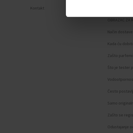
Kontakt
Zaštita privat
OBRAZAC ZA 
Način dostave
Kada ću dobit
Zašto parfemi 
Što je tester
Vodootpornos
Često postavlj
Samo original
Zašto se regist
Odustajanje o