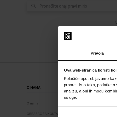
N
Privola
Ova web-stranica koristi kol
Kolačiće upotrebljavamo kako 
promet. Isto tako, podatke o 
O NAMA
SVE O KUPNJ
analizu, a oni ih mogu kombini
usluge.
O nama
Sustav vjern
OBRAZAC ZA KONTAKT
Opći uvjeti po