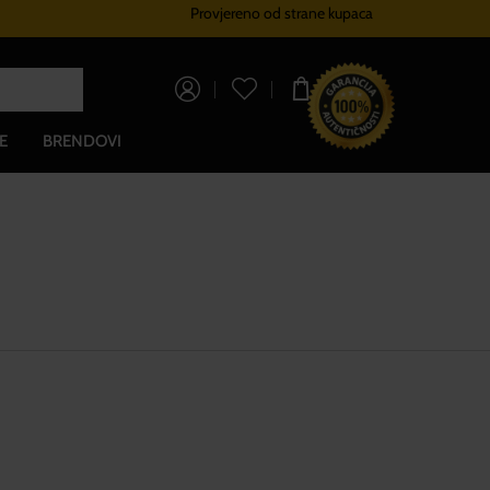
Provjereno od strane kupaca
Sustav vjernosti
Besplatna do
0,00 €
E
BRENDOVI