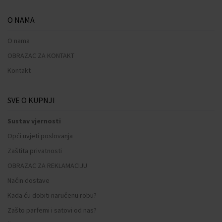
O NAMA
O nama
OBRAZAC ZA KONTAKT
Kontakt
SVE O KUPNJI
Sustav vjernosti
Opći uvjeti poslovanja
Zaštita privatnosti
OBRAZAC ZA REKLAMACIJU
Način dostave
Kada ću dobiti naručenu robu?
Zašto parfemi i satovi od nas?