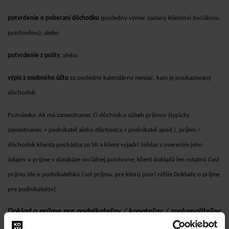
potvrdenie o poberaní dôchodku
(posledný výmer zaslaný klientovi Sociálnou
poisťovňou), alebo
potvrdenie z pošty
, alebo
výpis z osobného účtu
za posledný kalendárny mesiac, kam je poukazovaný
dôchodok.
Poznámka: Ak má zamestnanec či dôchodca súbeh príjmov (typicky
zamestnanec + podnikateľ alebo dôchodca + podnikateľ apod.), príjem /
dôchodok klienta pochádza zo SR a klient vyjadrí Súhlas s overením jeho
údajov o príjme v databáze sociálnej poisťovne, klient dokladá len ostatnú časť
príjmu ide o podnikateľskú časť príjmu, pre ktorú pozri nižšie Doklady o príjme
pre podnikateľov).
Doklad o príjme pre podnikateľov / konateľov / spolumajiteľov
firiem – vždy