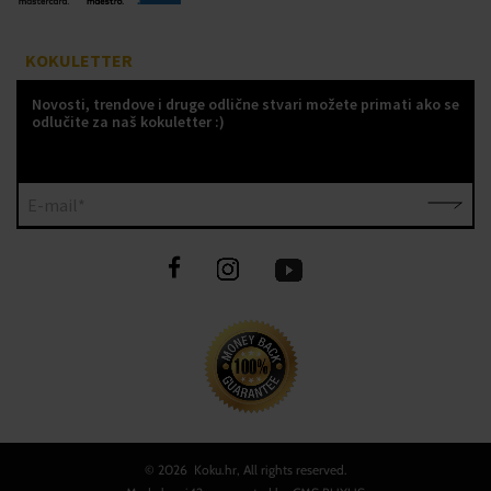
KOKULETTER
Novosti, trendove i druge odlične stvari možete primati ako se
odlučite za naš kokuletter :)
E-mail*
©
2026 Koku.hr, All rights reserved.