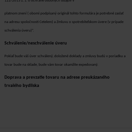
122/2013 Z. z. o ochrane osobných údajov v
platnom znení ( obomi podpísaný originál tohto formulára je potrebné zaslať
na adresu spoločnosti Cetelem) a Zmluvu o spotrebiteľskom úvere (v prípade
schválenia úveru)“.
Schválenie/neschválenie úveru
Pokiaľ bude váš úver schválený, doložené doklady a zmluvy budú v poriadku a
tovar bude na sklade, bude vám tovar okamžite expedovaný.
Doprava a prevzatie tovaru na adrese preukázaného
trvalého bydliska