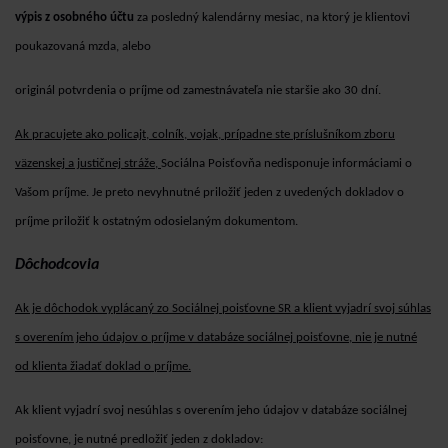
výpis z osobného účtu
za posledný kalendárny mesiac, na ktorý je klientovi
poukazovaná mzda, alebo
originál potvrdenia o príjme od zamestnávateľa nie staršie ako 30 dní.
Ak pracujete ako policajt, colník, vojak, prípadne ste príslušníkom zboru
väzenskej a justičnej stráže,
Sociálna Poisťovňa nedisponuje informáciami o
Vašom príjme. Je preto nevyhnutné priložiť jeden z uvedených dokladov o
príjme priložiť k ostatným odosielaným dokumentom.
Dôchodcovia
Ak je dôchodok vyplácaný zo Sociálnej poisťovne SR a klient vyjadrí svoj súhlas
s overením jeho údajov o príjme v databáze sociálnej poisťovne, nie je nutné
od klienta žiadať doklad o príjme.
Ak klient vyjadrí svoj nesúhlas s overením jeho údajov v databáze sociálnej
poisťovne, je nutné predložiť jeden z dokladov: