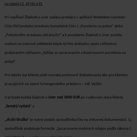
na území CZ, AT,HU a PL
Pri vypĺňaní Žiadosti o úver zadáva predajca v aplikácii Webtelem namiesto
čísla Občianskeho preukazu kompletné číslo z „Povolenia na pobyt“ alebo
„Pobytového preukazu občana EU“ a k posúdeniu Žiadosti o úver posiela
mailom na úverové oddelenie kópie týchto dokladov spolu s klientom
podpísaným súhlasom „Súhlas so spracovaním a kopírovaním povolenia na
pobyt“.
Pre takýto typ klienta platí rovnaká povinnosť dokladovania ako pre klientov
pracujúcich na území Schengenského priestoru – viď. Vyššie.
V prípade každej žiadosti o
úver nad 3000 EUR
pri rodinnom stave klienta
„
ženatý/vydatá
“ a
„
druh/družka
“ je nutný podpis spoludlžníka/čky na zmluvnej dokumentácii, t.j.
spoludlžník podpisuje formulár „Spracovanie osobných údajov podľa zákona č.