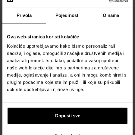
Podnikatelia (SZČO) Doklady o príjme:
Privola
Pojedinosti
O nama
originál potvrdenia o podaní daňového priznania
za posledné zdaňovacie
obdobie potvrdené daňovým
úradom
Ova web-stranica koristi kolačiće
Kolačiće upotrebljavamo kako bismo personalizirali
kópia daňového priznania
sadržaj i oglase, omogućili značajke društvenih medija i
pri daňovom priznanie podávanom elektronicky alebo poštou
nie je nutné
analizirali promet. Isto tako, podatke o vašoj upotrebi
naše web-lokacije dijelimo s partnerima za društvene
vyžadovať pečiatku
daňového úradu, za podanie sa považuje vytlačenie
medije, oglašavanje i analizu, a oni ih mogu kombinirati s
elektronickej vety podania alebo podací lístok z pošty
drugim podacima koje ste im pružili ili koje su prikupili
dok ste upotrebljavali njihove usluge.
Konateľ/Spolumajiteľ firmy:
ročné zúčtovanie preddavkov na daň
za posledný ukončený kalendárny rok s
pečiatkou zamestnávateľa,
alebo potvrdenie o podaní daňového priznania typu
Dopusti sve
A za posledné ukončené zdaňovacie obdobie potvrdené daňovým úradom
Príjem daňovníka sa z daňového priznania počíta ako: