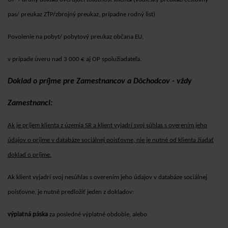
pas/ preukaz ZŤP/zbrojný preukaz, prípadne rodný list)
Povolenie na pobyt/ pobytový preukaz občana EU,
v prípade úveru nad 3 000 € aj OP spolužiadateľa.
Doklad o príjme pre Zamestnancov a Dôchodcov - vždy
Zamestnanci:
Ak je príjem klienta z územia SR a klient vyjadrí svoj súhlas s overením jeho
údajov o príjme v databáze sociálnej poisťovne, nie je nutné od klienta žiadať
doklad o príjme.
Ak klient vyjadrí svoj nesúhlas s overením jeho údajov v databáze sociálnej
poisťovne, je nutné predložiť jeden z dokladov:
výplatná páska
za posledné výplatné obdobie, alebo