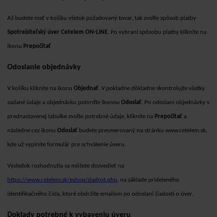
Až budete mať v košíku všetok požadovaný tovar, tak zvoľte spôsob platby
Spotrebiteľský úver Cetelem
ON-LINE
. Po vybraní spôsobu platby kliknite na
ikonu
Prepočítať
Odoslanie objednávky
V košíku kliknite na ikonu
Objednať
. V pokladne dôkladne skontrolujte všetky
zadané údaje a objednávku potvrďte ikonou
Odoslať
. Po odoslaní objednávky v
prednastavenej tabuľke zvoľte potrebné údaje, kliknite na
Prepočítať
a
následne cez ikonu
Odoslať
budete presmerovaný na stránku www.cetelem.sk,
kde už vyplníte formulár pre schválenie úveru.
Výsledok rozhodnutia sa môžete dozvedieť na
https://www.cetelem.sk/eshop/ziadost.php
, na základe prideleného
identifikačného čísla, ktoré obdržíte emailom po odoslaní žiadosti o úver.
Doklady potrebné k vybaveniu úveru