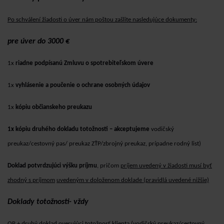
Po schválení žiadosti o úver nám poštou zašlite nasledujúce dokumenty:
pre úver do 3000 €
1x
riadne podpísanú Zmluvu o spotrebiteľskom úvere
1x
vyhlásenie a poučenie o ochrane osobných údajov
1x
kópiu občianskeho preukazu
1x kópiu druhého dokladu totožnosti – akceptujeme
vodičský
preukaz/cestovný pas/ preukaz
ZŤP/zbrojný preukaz, prípadne rodný list)
Doklad potvrdzujúci výšku príjmu
, pričom
príjem uvedený v žiadosti musí byť
zhodný s príjmom
uvedeným v doloženom doklade (pravidlá uvedené nižšie)
Doklady totožnosti- vždy
OP + druhý doklad overujúci totožnosť klienta (vodičský preukaz/cestovný