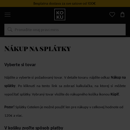
Besplatna dostava za sve satove od 100€
Originalni
parfemi
i
satovi
na
jednom
mjestu
Nákup na splátky
Vyberte si tovar
Nájdite a vyberte si požadovaný tovar. V detaile tovaru nájdite odkaz
Nákup na
splátky
. Po kliknutí na tento link sa zobrazí kalkulačka, na ktorej si môžete
vypočítať splátky. Vybraný tovar vložíte do nákupného košíka ikonou
Kúpiť
.
Pozor!
Splátky Cetelem je možné použiť len pre nákupy v celkovej hodnote od
120€ a viac.
V košíku zvoľte spôsob platby