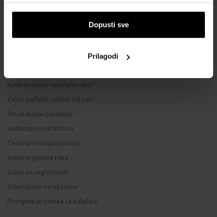
Sustav vjernosti
Dopusti sve
Opći uvjeti poslovanja
Zaštita privatnosti
OBRAZAC ZA REKLAMACIJU
Prilagodi
Način dostave
Kada ću dobiti naručenu robu?
Zašto parfemi i satovi od nas?
Što je tester parfema?
Vodootpornost satova
Često postavljana pitanja
Samo originalna roba
Zašto se registrirati?
Odustajanje od ugovora
Promjena pristanka za kolačiće