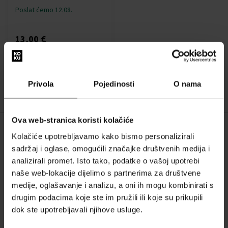
Poslat ćemo 12.08.
13,00 €
:
Privola
Pojedinosti
O nama
1
Ova web-stranica koristi kolačiće
Kolačiće upotrebljavamo kako bismo personalizirali
O NAMA
sadržaj i oglase, omogućili značajke društvenih medija i
O nama
analizirali promet. Isto tako, podatke o vašoj upotrebi
naše web-lokacije dijelimo s partnerima za društvene
OBRAZAC ZA KONTAKT
medije, oglašavanje i analizu, a oni ih mogu kombinirati s
Kontakt
drugim podacima koje ste im pružili ili koje su prikupili
dok ste upotrebljavali njihove usluge.
SVE O KUPNJI