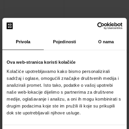
:
Privola
Pojedinosti
O nama
1
Ova web-stranica koristi kolačiće
O NAMA
Kolačiće upotrebljavamo kako bismo personalizirali
O nama
sadržaj i oglase, omogućili značajke društvenih medija i
analizirali promet. Isto tako, podatke o vašoj upotrebi
OBRAZAC ZA KONTAKT
naše web-lokacije dijelimo s partnerima za društvene
Kontakt
medije, oglašavanje i analizu, a oni ih mogu kombinirati s
drugim podacima koje ste im pružili ili koje su prikupili
SVE O KUPNJI
dok ste upotrebljavali njihove usluge.
Sustav vjernosti