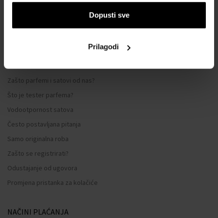
Opći uvjeti poslovanja
Dopusti sve
Zaštita privatnosti
OBRAZAC ZA REKLAMACIJU
Prilagodi
Način dostave
Kada ću dobiti naručenu robu?
Zašto parfemi i satovi od nas?
Što je tester parfema?
Vodootpornost satova
Često postavljana pitanja
Samo originalna roba
Zašto se registrirati?
Odustajanje od ugovora
Promjena pristanka za kolačiće
NAČINI PLAĆANJA