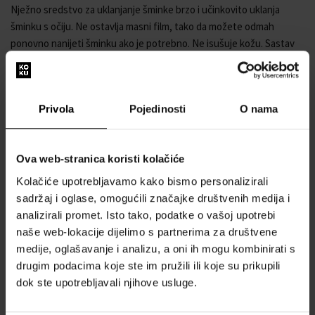
Nježno sredstvo za uklanjanje šminke brzo i učinkovito uklanja
šminku s očiju. Ne ostavlja masni film, tako da možete odmah
ponovno nanijeti šminku ako je potrebno. Ne isušuje kožu. Sastav
bez ulja. Dermatološki i oftalmološki testiran, pogodan i za žene s
kontaktnim lećama. Za sve tipove kože.
Kako koristiti
Privola
Pojedinosti
O nama
Nanesite na vatu i nježnim pokretima odozgo prema dolje uklonite
šminku s područja oko očiju.
Ova web-stranica koristi kolačiće
Značajke: Luksuzno
Kolačiće upotrebljavamo kako bismo personalizirali
Tip kože: normalna koža - mješovita koža - suha koža
sadržaj i oglase, omogućili značajke društvenih medija i
analizirali promet. Isto tako, podatke o vašoj upotrebi
Vrsta proizvoda: Vrsta proizvoda - skidač šminke - skidač šminke s
naše web-lokacije dijelimo s partnerima za društvene
očiju - skidač šminke
medije, oglašavanje i analizu, a oni ih mogu kombinirati s
drugim podacima koje ste im pružili ili koje su prikupili
dok ste upotrebljavali njihove usluge.
POJEDINOSTI