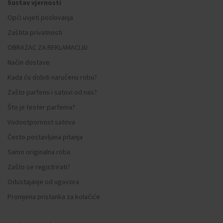
Sustav vjernosti
Opći uvjeti poslovanja
Zaštita privatnosti
OBRAZAC ZA REKLAMACIJU
Način dostave
Kada ću dobiti naručenu robu?
Zašto parfemi i satovi od nas?
Što je tester parfema?
Vodootpornost satova
Često postavljana pitanja
Samo originalna roba
Zašto se registrirati?
Odustajanje od ugovora
Promjena pristanka za kolačiće