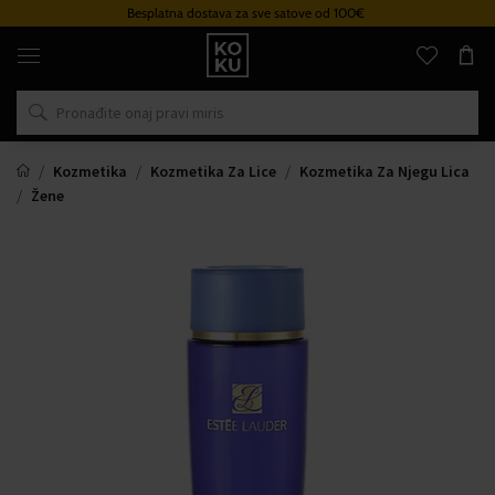
Besplatna dostava za sve satove od 100€
Originalni
parfemi
i
satovi
na
jednom
mjestu
Kozmetika
Kozmetika Za Lice
Kozmetika Za Njegu Lica
Žene