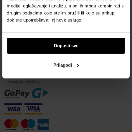
medije, oglašavanje i analizu, a oni ih mogu kombinirati s
Vodootpornost satova
drugim podacima koje ste im pružili ili koje su prikupili
Često postavljana pitanja
dok ste upotrebljavali njihove usluge.
Samo originalna roba
Zašto se registrirati?
Odustajanje od ugovora
Dopusti sve
Promjena pristanka za kolačiće
Prilagodi
NAČINI PLAĆANJA
Plaćanje pouzećem