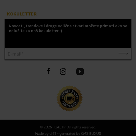
KOKULETTER
Novosti, trendove i druge odlične stvari možete primati ako se
odlučite za naš kokuletter :)
E-mail*
©
2026 Koku.hr, All rights reserved.
Made by
ui42
- generated by CMS
BUXUS