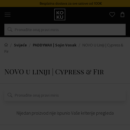
Besplatna dostava za sve satove od 100€
Originalni
parfemi
i
satovi
na
jednom
mjestu
Svijeće
PADDYWAX | Sojin Vosak
NOVO U Liniji | Cypress &
Fir
NOVO u liniji | Cypress & Fir
Nijedan proizvod nije ispunio Vaše kriterije pregleda