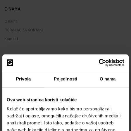
O NAMA
O nama
OBRAZAC ZA KONTAKT
Kontakt
SVE O KUPNJI
Sustav vjernosti
Opći uvjeti poslovanja
Privola
Pojedinosti
O nama
Zaštita privatnosti
OBRAZAC ZA REKLAMACIJU
Ova web-stranica koristi kolačiće
Način dostave
Kolačiće upotrebljavamo kako bismo personalizirali
Kada ću dobiti naručenu robu?
sadržaj i oglase, omogućili značajke društvenih medija i
Zašto parfemi i satovi od nas?
analizirali promet. Isto tako, podatke o vašoj upotrebi
Što je tester parfema?
naše web-lokacije dijelimo s partnerima za društvene