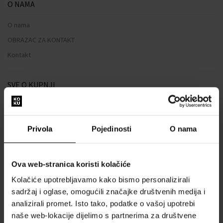
O NAMA
O nama
OBRAZAC ZA KONTAKT
Kontakt
SVE O KUPNJI
Sustav vjernosti
Opći uvjeti poslovanja
Privola
Pojedinosti
O nama
Zaštita privatnosti
OBRAZAC ZA REKLAMACIJU
Ova web-stranica koristi kolačiće
Način dostave
Kolačiće upotrebljavamo kako bismo personalizirali
Kada ću dobiti naručenu robu?
sadržaj i oglase, omogućili značajke društvenih medija i
Zašto parfemi i satovi od nas?
analizirali promet. Isto tako, podatke o vašoj upotrebi
Što je tester parfema?
naše web-lokacije dijelimo s partnerima za društvene