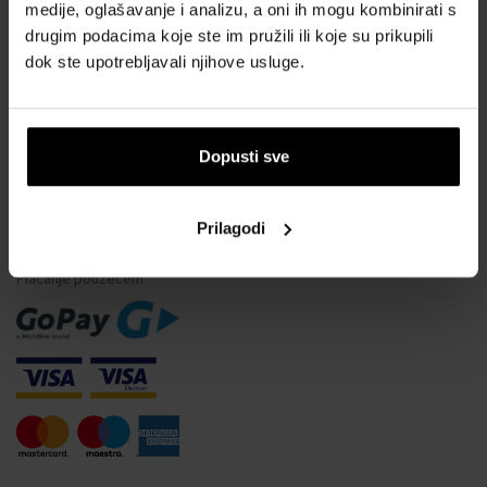
Vodootpornost satova
medije, oglašavanje i analizu, a oni ih mogu kombinirati s
drugim podacima koje ste im pružili ili koje su prikupili
Često postavljana pitanja
dok ste upotrebljavali njihove usluge.
Samo originalna roba
Zašto se registrirati?
Odustajanje od ugovora
Dopusti sve
Promjena pristanka za kolačiće
Prilagodi
NAČINI PLAĆANJA
Plaćanje pouzećem