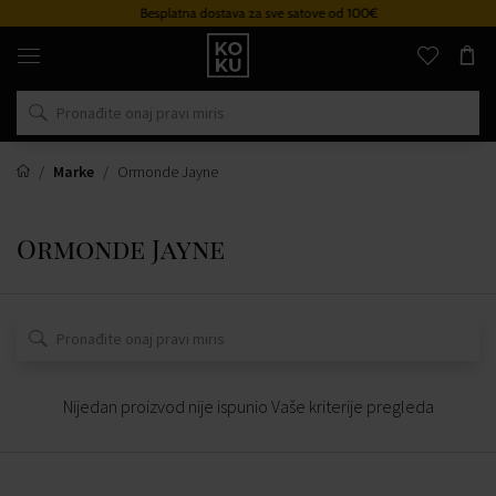
Besplatna dostava za sve satove od 100€
Originalni
parfemi
i
satovi
na
jednom
mjestu
Marke
Ormonde Jayne
Ormonde Jayne
Nijedan proizvod nije ispunio Vaše kriterije pregleda