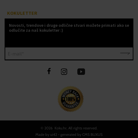
KOKULETTER
Novosti, trendove i druge odlične stvari možete primati ako se
odlučite za naš kokuletter :)
E-mail*
©
2026 Koku.hr, All rights reserved.
Made by
ui42
- generated by CMS
BUXUS