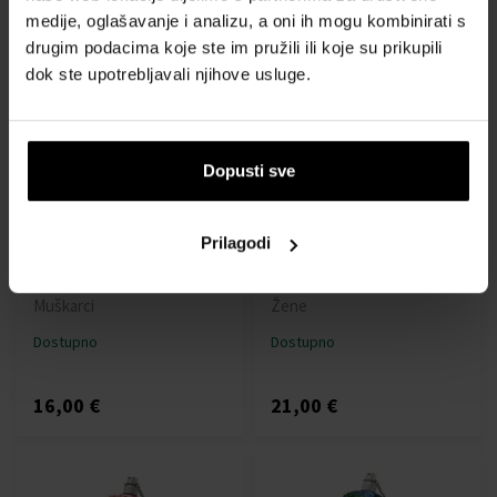
medije, oglašavanje i analizu, a oni ih mogu kombinirati s
16,00 €
17,00 €
drugim podacima koje ste im pružili ili koje su prikupili
dok ste upotrebljavali njihove usluge.
Dopusti sve
Police Frozen For Man
Police To Be Exotic Jungle
Prilagodi
Toaletna voda
For Woman Parfemska voda
100ml - Toaletne vode -
40ml - Parfemske vode -
Muškarci
Žene
Dostupno
Dostupno
16,00 €
21,00 €