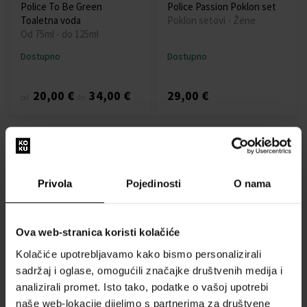
Police To Be Green
Police Passion Poklon set
Toaletna voda
Poklon setovi - Žene
Od 75ml - do 125ml
Dostupno
Dostupno
20,00 €
34,00 €
29,00 €
od
do
Privola
Pojedinosti
O nama
Police Cosmopolitan
Police Passion Toaletna
Ova web-stranica koristi kolačiće
Toaletna voda - Tester
voda
100ml - Toaletne vode -
100ml - Toaletne vode -
Kolačiće upotrebljavamo kako bismo personalizirali
Muškarci
Žene
sadržaj i oglase, omogućili značajke društvenih medija i
analizirali promet. Isto tako, podatke o vašoj upotrebi
Dostupno
Dostupno
naše web-lokacije dijelimo s partnerima za društvene