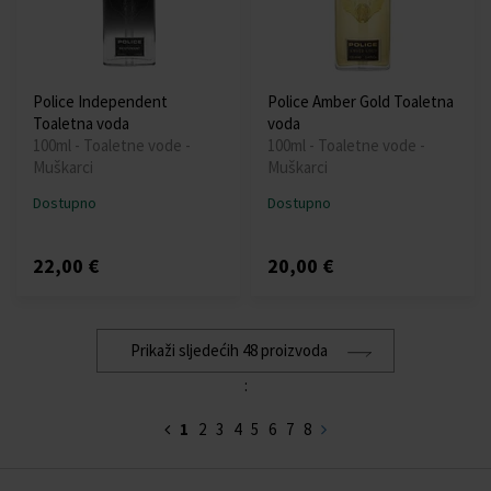
Police Independent
Police Amber Gold Toaletna
Toaletna voda
voda
100ml - Toaletne vode -
100ml - Toaletne vode -
Muškarci
Muškarci
Dostupno
Dostupno
22,00 €
20,00 €
Prikaži sljedećih 48 proizvoda
:
1
2
3
4
5
6
7
8