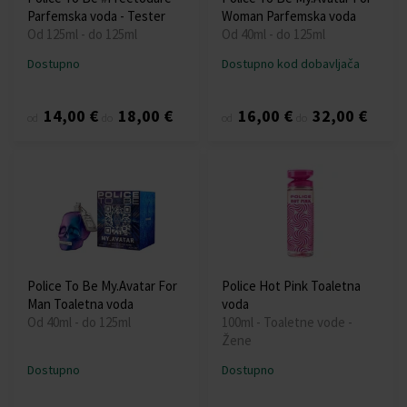
Parfemska voda - Tester
Woman Parfemska voda
Od 125ml - do 125ml
Od 40ml - do 125ml
Dostupno
Dostupno kod dobavljača
14,00 €
18,00 €
16,00 €
32,00 €
od
do
od
do
Police To Be My.Avatar For
Police Hot Pink Toaletna
Man Toaletna voda
voda
Od 40ml - do 125ml
100ml - Toaletne vode -
Žene
Dostupno
Dostupno