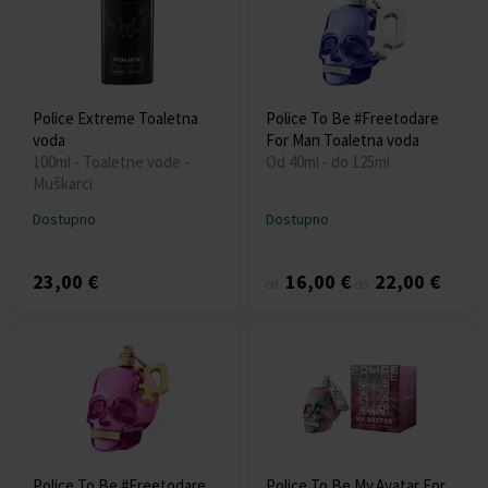
Police Extreme Toaletna
Police To Be #Freetodare
voda
For Man Toaletna voda
100ml - Toaletne vode -
Od 40ml - do 125ml
Muškarci
Dostupno
Dostupno
23,00 €
16,00 €
22,00 €
od
do
Police To Be #Freetodare
Police To Be My.Avatar For