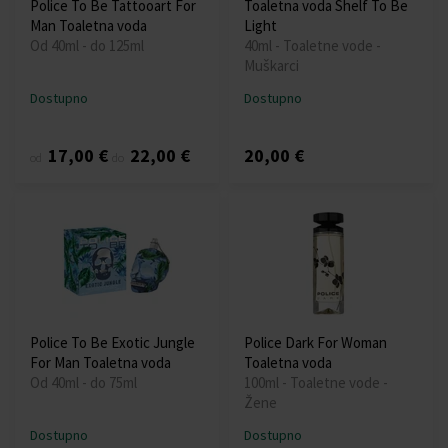
Police To Be Tattooart For
Toaletna voda Shelf To Be
Man Toaletna voda
Light
Od 40ml - do 125ml
40ml - Toaletne vode -
Muškarci
Dostupno
Dostupno
17,00 €
22,00 €
20,00 €
od
do
Police To Be Exotic Jungle
Police Dark For Woman
For Man Toaletna voda
Toaletna voda
Od 40ml - do 75ml
100ml - Toaletne vode -
Žene
Dostupno
Dostupno