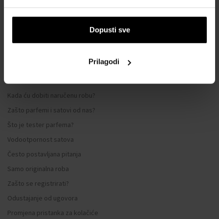
SVE O KUPNJI
Sustav vjernosti
Dopusti sve
Opći uvjeti poslovanja
Zaštita privatnosti
Prilagodi
OBRAZAC ZA REKLAMACIJU
Način dostave
Kada ću dobiti naručenu robu?
Zašto parfemi i satovi od nas?
Što je tester parfema?
Vodootpornost satova
Često postavljana pitanja
Samo originalna roba
Zašto se registrirati?
Odustajanje od ugovora
Promjena pristanka za kolačiće