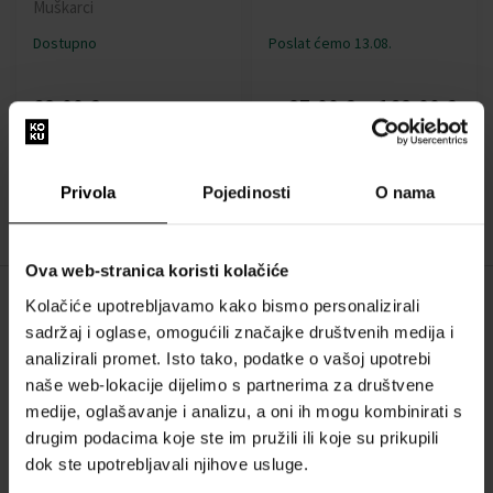
Muškarci
Dostupno
Poslat ćemo 13.08.
68,00 €
87,00 €
168,00 €
od
do
:
Privola
Pojedinosti
O nama
1
Ova web-stranica koristi kolačiće
Kolačiće upotrebljavamo kako bismo personalizirali
O NAMA
sadržaj i oglase, omogućili značajke društvenih medija i
analizirali promet. Isto tako, podatke o vašoj upotrebi
O nama
naše web-lokacije dijelimo s partnerima za društvene
OBRAZAC ZA KONTAKT
medije, oglašavanje i analizu, a oni ih mogu kombinirati s
Kontakt
drugim podacima koje ste im pružili ili koje su prikupili
dok ste upotrebljavali njihove usluge.