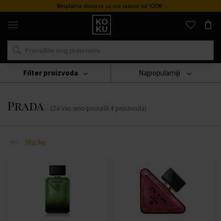
Besplatna dostava za sve satove od 100€
Originalni
parfemi
i
satovi
na
jednom
mjestu
Filter proizvoda
Najpopularniji
Marke
Prada
Prada
(Za Vas smo pronašli
4
proizvoda
)
Marke