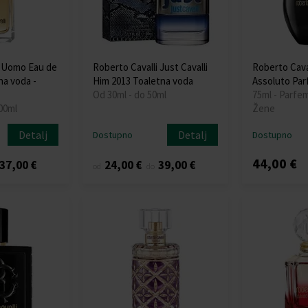
i Uomo Eau de
Roberto Cavalli Just Cavalli
Roberto Cava
na voda -
Him 2013 Toaletna voda
Assoluto Pa
Od 30ml - do 50ml
75ml - Parfe
00ml
Žene
Detalj
Detalj
Dostupno
Dostupno
44,00 €
37,00 €
24,00 €
39,00 €
od
do