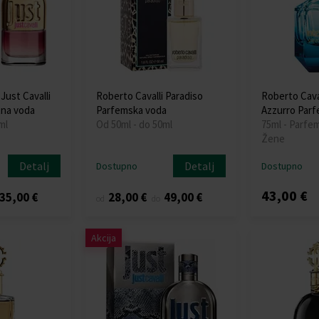
Just Cavalli
Roberto Cavalli Paradiso
Roberto Caval
tna voda
Parfemska voda
Azzurro Par
ml
Od 50ml - do 50ml
75ml - Parfe
Žene
Detalj
Detalj
Dostupno
Dostupno
43,00 €
35,00 €
28,00 €
49,00 €
od
do
Akcija