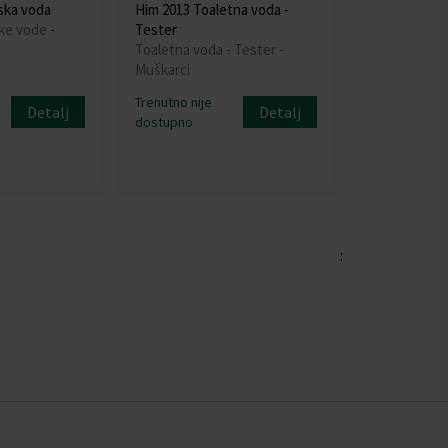
ska voda
Him 2013 Toaletna voda -
ke vode -
Tester
Toaletna voda - Tester -
Muškarci
Trenutno nije
Detalj
Detalj
dostupno
: