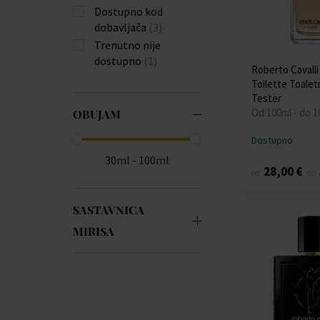
Dostupno kod
dobavljača
(3)
Trenutno nije
dostupno
(1)
Roberto Cavall
Toilette Toalet
Tester
Od 100ml - do 1
OBUJAM
Dostupno
30ml - 100ml
28,00 €
od
do
SASTAVNICA
MIRISA