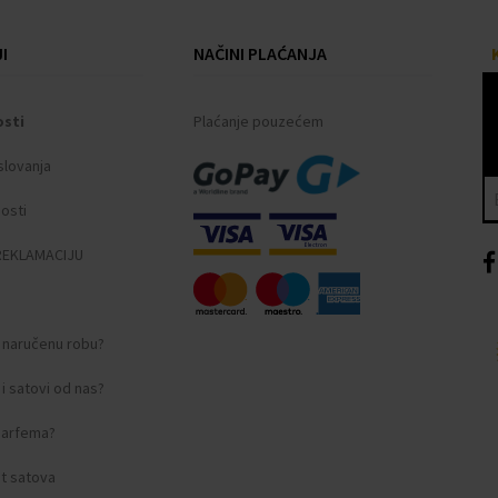
I
NAČINI PLAĆANJA
osti
Plaćanje pouzećem
slovanja
nosti
REKLAMACIJU
i naručenu robu?
i satovi od nas?
 parfema?
t satova