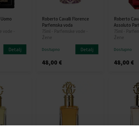
i Uomo
Roberto Cavalli Florence
Roberto Caval
Parfemska voda
Assoluto Pa
e vode -
75ml - Parfemske vode -
75ml - Parfe
Žene
Žene
Detalj
Detalj
Dostupno
Dostupno
48,00 €
48,00 €