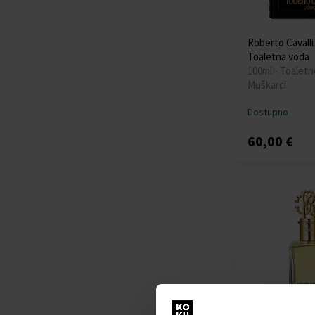
Roberto Cavall
Toaletna voda
100ml - Toaletn
Muškarci
Dostupno
60,00 €