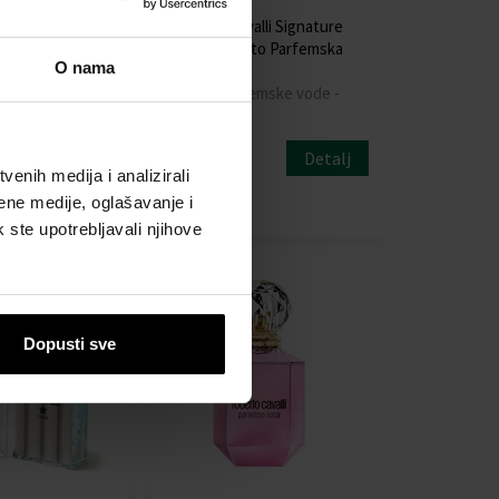
li Paradiso
Roberto Cavalli Signature
 de Parfum
Nero Assoluto Parfemska
O nama
oda
voda
emske vode -
100ml - Parfemske vode -
Žene
Detalj
Detalj
Dostupno
enih medija i analizirali
50,00 €
ene medije, oglašavanje i
k ste upotrebljavali njihove
Dopusti sve