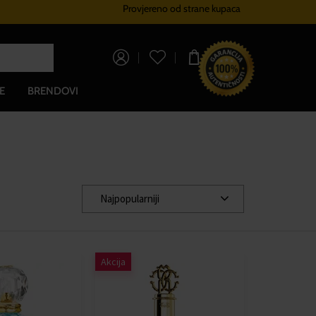
Provjereno od strane kupaca
Sustav vjernosti
Besplatna dos
0,00 €
E
BRENDOVI
Najpopularniji
Akcija