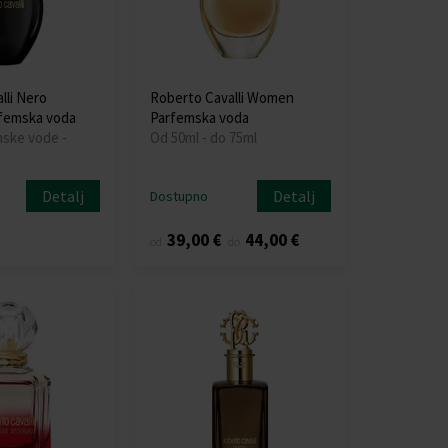
lli Nero
Roberto Cavalli Women
rfemska voda
Parfemska voda
mske vode -
Od 50ml - do 75ml
Detalj
Detalj
Dostupno
39,00 €
44,00 €
od
do