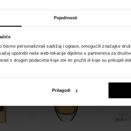
 Paradiso Eau
Roberto Cavalli Signature
Roberto Caval
femska voda
Parfemska voda
Assoluto Eau
Pojedinosti
ske vode -
Od 50ml - do 100ml
Parfemska v
100ml - Parf
Žene
ačiće
Dostupno kod
Detalj
Detalj
Dostupno
dobavljača
bismo personalizirali sadržaj i oglase, omogućili značajke društv
55,00 €
vašoj upotrebi naše web-lokacije dijelimo s partnerima za društv
26,00 €
51,00 €
od
do
rati s drugim podacima koje ste im pružili ili koje su prikupili do
Prilagodi