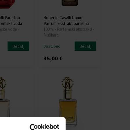
li Paradiso
Roberto Cavalli Uomo
rfemska voda
Parfum Ekstrakt parfema
mske vode -
100ml - Parfemski ekstrakti -
Muškarci
Detalj
Detalj
Dostupno
35,00 €