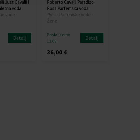
i Just Cavalli I
Roberto Cavalli Paradiso
letna voda
Rosa Parfemska voda
ne vode -
75ml - Parfemske vode -
Žene
Poslat ćemo
Detalj
Detalj
12.08.
36,00 €