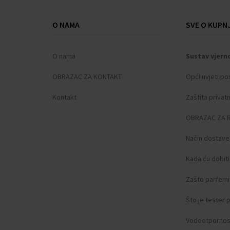
O NAMA
SVE O KUPNJ
O nama
Sustav vjern
OBRAZAC ZA KONTAKT
Opći uvjeti po
Kontakt
Zaštita privat
OBRAZAC ZA 
Način dostave
Kada ću dobit
Zašto parfemi 
Što je tester
Vodootpornos