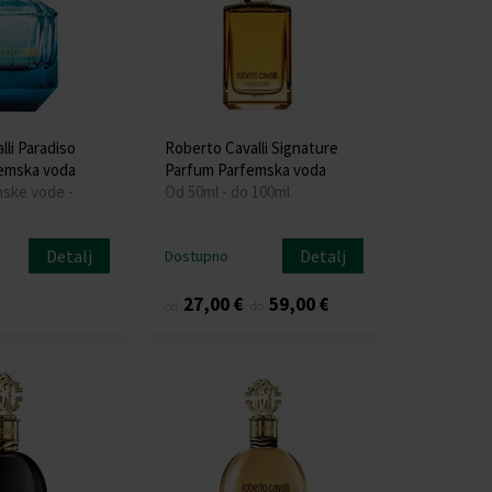
li Paradiso
Roberto Cavalli Signature
femska voda
Parfum Parfemska voda
mske vode -
Od 50ml - do 100ml
Detalj
Detalj
Dostupno
27,00 €
59,00 €
od
do