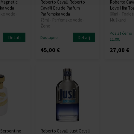
i Magnetic
Roberto Cavalli Roberto
Roberto Cavall
ka voda
Cavalli Eau de Parfum
Love Him Toa
ske vode -
Parfemska voda
60ml - Toalet
75ml - Parfemske vode -
Muškarci
Žene
Poslat ćemo
Detalj
Detalj
Dostupno
11.08.
45,00 €
27,00 €
i Serpentine
Roberto Cavalli Just Cavalli