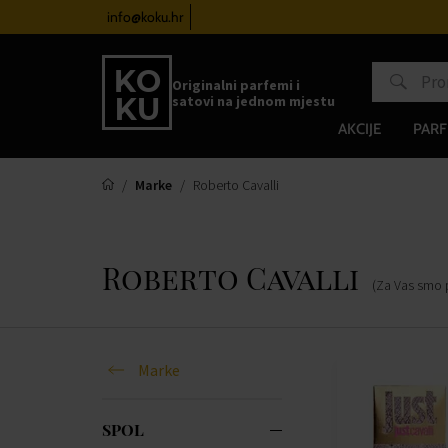
atove od 100€
info@koku.hr
Sustav vjernosti
Originalni parfemi i
satovi na jednom mjestu
AKCIJE
PARF
Marke
Roberto Cavalli
Roberto Cavalli
(Za Vas smo 
Marke
SPOL