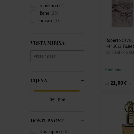
muškarci
(7)
žene
(16)
unisex
(1)
Roberto Cavalli 
VRSTA MIRISA
Her 2013 Toale
Od 30ml - do 90
Dostupno
CIJENA
21,00 €
od
do
0€ - 80€
DOSTUPNOST
Dostupno
(18)