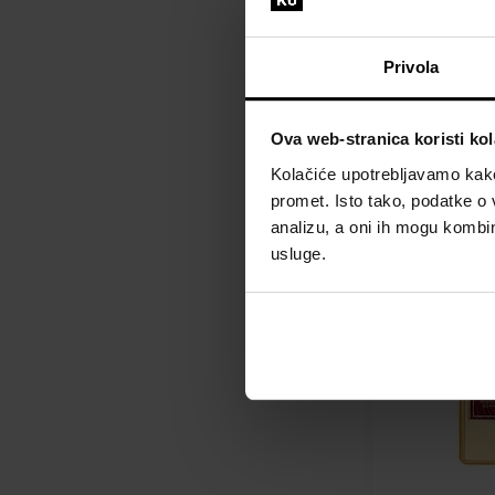
Roberto Cavalli
de Parfum Par
Privola
100ml - Parfem
Žene
Ova web-stranica koristi kol
Dostupno
Kolačiće upotrebljavamo kako 
55,00 €
promet. Isto tako, podatke o 
analizu, a oni ih mogu kombini
usluge.