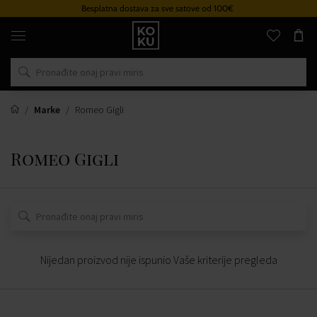
Besplatna dostava za sve satove od 100€
Originalni
parfemi
i
satovi
na
jednom
mjestu
Marke
Romeo Gigli
Romeo Gigli
Nijedan proizvod nije ispunio Vaše kriterije pregleda