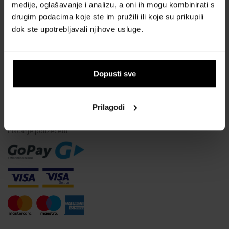
Vodootpornost satova
medije, oglašavanje i analizu, a oni ih mogu kombinirati s
drugim podacima koje ste im pružili ili koje su prikupili
Često postavljana pitanja
dok ste upotrebljavali njihove usluge.
Samo originalna roba
Zašto se registrirati?
Odustajanje od ugovora
Dopusti sve
Promjena pristanka za kolačiće
Prilagodi
NAČINI PLAĆANJA
Plaćanje pouzećem