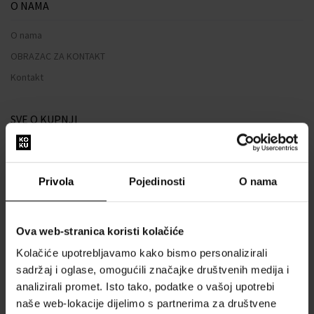
O NAMA
O nama
OBRAZAC ZA KONTAKT
Kontakt
SVE O KUPNJI
Sustav vjernosti
Opći uvjeti poslovanja
Privola
Pojedinosti
O nama
Zaštita privatnosti
OBRAZAC ZA REKLAMACIJU
Ova web-stranica koristi kolačiće
Način dostave
Kolačiće upotrebljavamo kako bismo personalizirali
Kada ću dobiti naručenu robu?
sadržaj i oglase, omogućili značajke društvenih medija i
Zašto parfemi i satovi od nas?
analizirali promet. Isto tako, podatke o vašoj upotrebi
Što je tester parfema?
naše web-lokacije dijelimo s partnerima za društvene