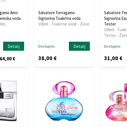
ragamo Amo
Salvatore Ferragamo
Salvatore Fe
femska voda
Signorina Toaletna voda
Signorina Eau
0ml
100ml - Toaletne vode - Žene
Tester
100ml - Toale
Tester - Žen
Detalj
Detalj
Dostupno
Dostupno
38,00 €
31,00 €
64,00 €