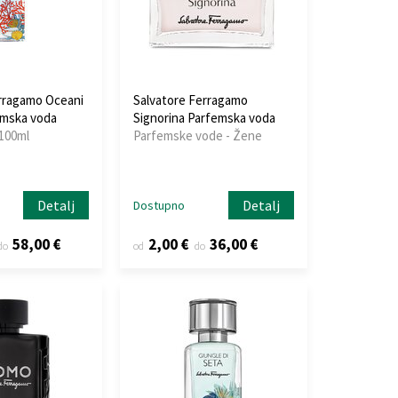
rragamo Oceani
Salvatore Ferragamo
emska voda
Signorina Parfemska voda
 100ml
Parfemske vode - Žene
Detalj
Detalj
Dostupno
58,00 €
2,00 €
36,00 €
do
od
do