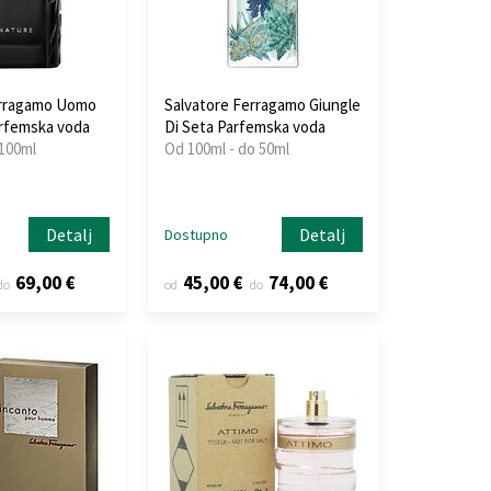
erragamo Uomo
Salvatore Ferragamo Giungle
rfemska voda
Di Seta Parfemska voda
 100ml
Od 100ml - do 50ml
Detalj
Detalj
Dostupno
69,00 €
45,00 €
74,00 €
do
od
do