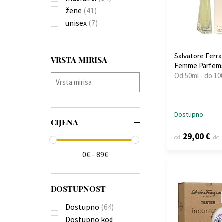
žene
(41)
unisex
(7)
Salvatore Ferr
VRSTA MIRISA
Femme Parfem
Od 50ml - do 10
Dostupno
CIJENA
29,00 €
od
do
0€ - 89€
DOSTUPNOST
Dostupno
(64)
Dostupno kod