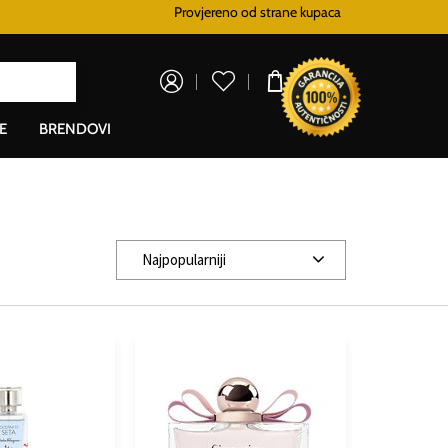
Provjereno od strane kupaca
Besplatna dostava za sve satove od 100€
S
0,00 €
E
BRENDOVI
Najpopularniji