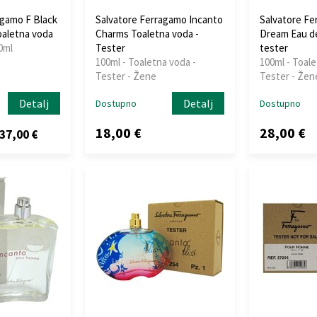
agamo F Black
Salvatore Ferragamo Incanto
Salvatore Fe
aletna voda
Charms Toaletna voda -
Dream Eau de
0ml
Tester
tester
100ml - Toaletna voda -
100ml - Toale
Tester - Žene
Tester - Žen
Detalj
Detalj
Dostupno
Dostupno
18,00 €
28,00 €
37,00 €