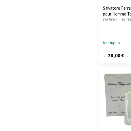
Salvatore Ferr
pour Homme To
Od 50ml - do 10
Dostupno
28,00 €
od
do