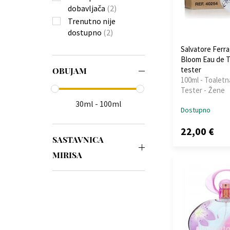
dobavljača
(2)
Trenutno nije
dostupno
(2)
Salvatore Ferr
Bloom Eau de To
tester
OBUJAM
100ml - Toaletn
Tester - Žene
30ml - 100ml
Dostupno
22,00 €
SASTAVNICA
MIRISA