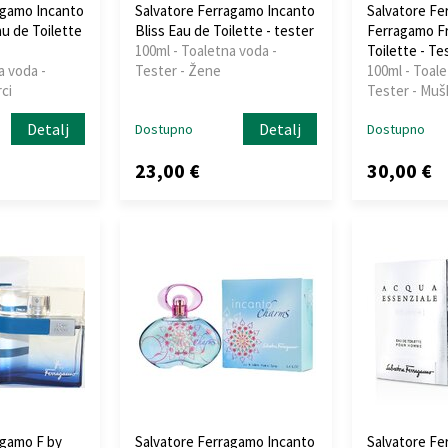
agamo Incanto
Salvatore Ferragamo Incanto
Salvatore Fe
 de Toilette
Bliss Eau de Toilette - tester
Ferragamo F
100ml - Toaletna voda -
Toilette - Te
a voda -
Tester - Žene
100ml - Toale
ci
Tester - Muš
Detalj
Detalj
Dostupno
Dostupno
23,00 €
30,00 €
agamo F by
Salvatore Ferragamo Incanto
Salvatore F