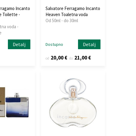
rragamo Incanto
Salvatore Ferragamo Incanto
 Toilette -
Heaven Toaletna voda
Od 50ml - do 30ml
tna voda -
e
Detalj
Detalj
Dostupno
20,00 €
21,00 €
od
do