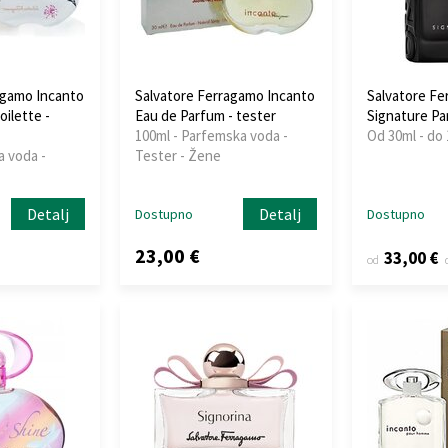
agamo Incanto
Salvatore Ferragamo Incanto
Salvatore F
ilette -
Eau de Parfum - tester
Signature Pa
100ml - Parfemska voda -
Od 30ml - do
a voda -
Tester - Žene
Detalj
Detalj
Dostupno
Dostupno
23,00 €
33,00 €
od