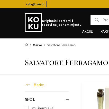
i
info@koku.hr
Besplatna dostava za sve satove od 100€
Originalni parfemi i
satovi na jednom mjestu
AKCIJE
PARF
Marke
Salvatore Ferragamo
Salvatore Ferragamo
Marke
SPOL
muškarci
(34)