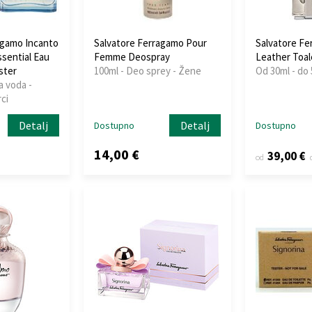
agamo Incanto
Salvatore Ferragamo Pour
Salvatore Fe
sential Eau
Femme Deospray
Leather Toal
ster
100ml - Deo sprey - Žene
Od 30ml - do
a voda -
ci
Detalj
Detalj
Dostupno
Dostupno
14,00 €
39,00 €
od