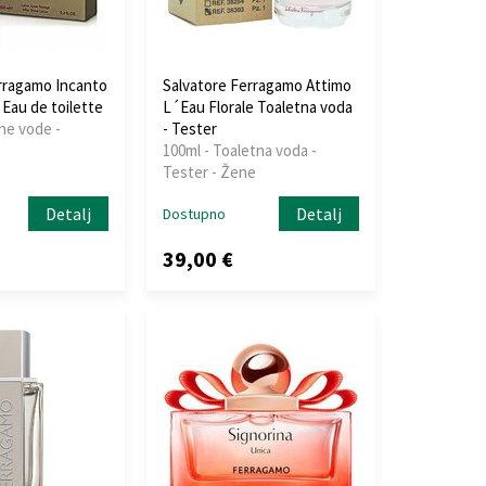
rragamo Incanto
Salvatore Ferragamo Attimo
au de toilette
L´Eau Florale Toaletna voda
ne vode -
- Tester
100ml - Toaletna voda -
Tester - Žene
Detalj
Detalj
Dostupno
39,00 €