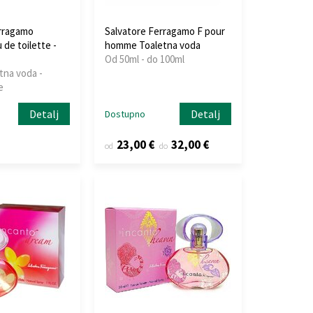
rragamo
Salvatore Ferragamo F pour
 de toilette -
homme Toaletna voda
Od 50ml - do 100ml
tna voda -
e
Detalj
Detalj
Dostupno
23,00 €
32,00 €
od
do