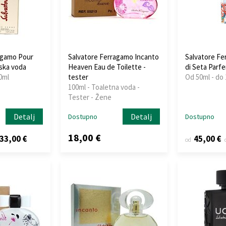
agamo Pour
Salvatore Ferragamo Incanto
Salvatore Fe
ska voda
Heaven Eau de Toilette -
di Seta Parf
0ml
tester
Od 50ml - do
100ml - Toaletna voda -
Tester - Žene
Detalj
Detalj
Dostupno
Dostupno
18,00 €
33,00 €
45,00 €
od