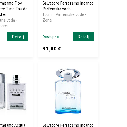
rragamo F by
Salvatore Ferragamo Incanto
ree Time Eau de
Parfemska voda
ster
100ml - Parfemske vode -
tna voda -
Žene
karci
Detalj
Detalj
Dostupno
31,00 €
erragamo Acqua
Salvatore Ferragamo Incanto