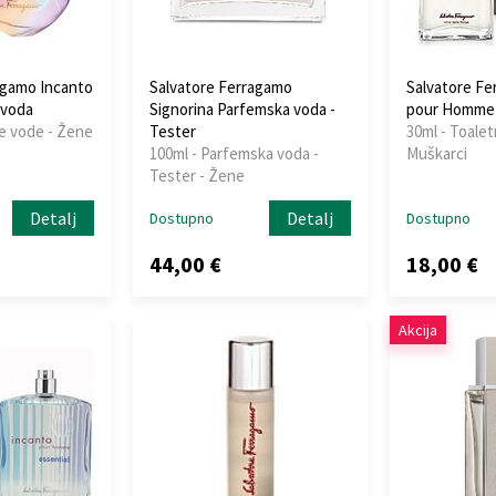
agamo Incanto
Salvatore Ferragamo
Salvatore Fe
 voda
Signorina Parfemska voda -
pour Homme E
ne vode - Žene
Tester
30ml - Toalet
100ml - Parfemska voda -
Muškarci
Tester - Žene
Detalj
Detalj
Dostupno
Dostupno
44,00 €
18,00 €
Akcija