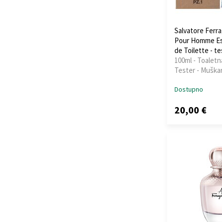
Salvatore Ferr
Pour Homme Es
de Toilette - te
100ml - Toaletn
Tester - Muškar
Dostupno
20,00 €