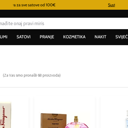
Sustav vjernosti
UMI
SATOVI
PRANJE
KOZMETIKA
NAKIT
SVIJEĆ
(Za Vas smo pronašli
68
proizvoda
)