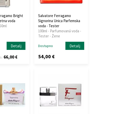
rragamo Bright
Salvatore Ferragamo
etna voda
Signorina Unica Parfemska
 50ml
voda - Tester
100ml - Parfumovaná voda -
Tester - Žene
Detalj
Detalj
Dostupno
54,00 €
66,00 €
do