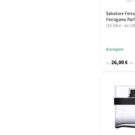
Salvatore Fer
Ferragamo Par
Od 30ml - do 10
Dostupno
26,00 €
od
do