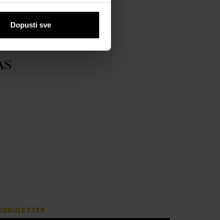
Dopusti sve
as
KOKULETTER