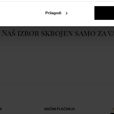
Prikazati cijeli opis
Prilagodi
Naš izbor skrojen samo za v
I
NAČINI PLAĆANJA