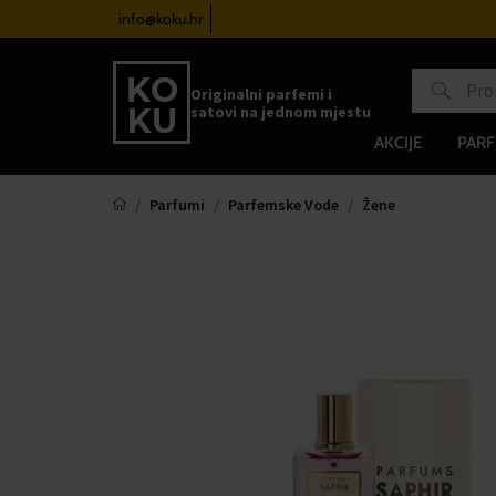
atove od 100€
info@koku.hr
Sustav vjernosti
Originalni parfemi i
satovi na jednom mjestu
AKCIJE
PARF
Parfumi
Parfemske Vode
Žene