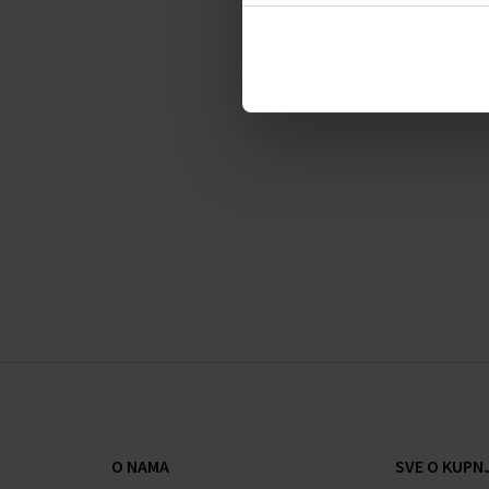
Srednja nota:
ljiljan, orlovi nokti
Osnovna nota:
sandalovina
O NAMA
SVE O KUPNJ