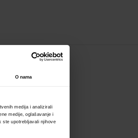
 BRENDU
O nama
enih medija i analizirali
ene medije, oglašavanje i
k ste upotrebljavali njihove