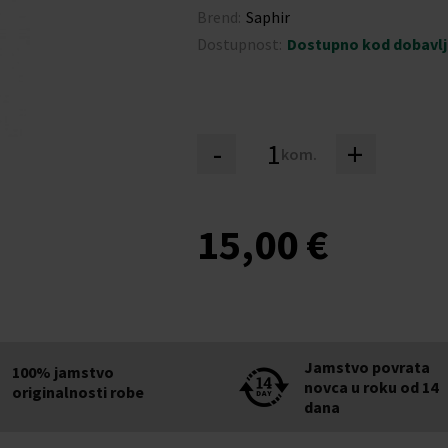
Brend:
Saphir
Dostupnost:
Dostupno kod dobavl
-
+
kom.
15,00 €
Jamstvo povrata
100% jamstvo
novca u roku od 14
originalnosti robe
dana