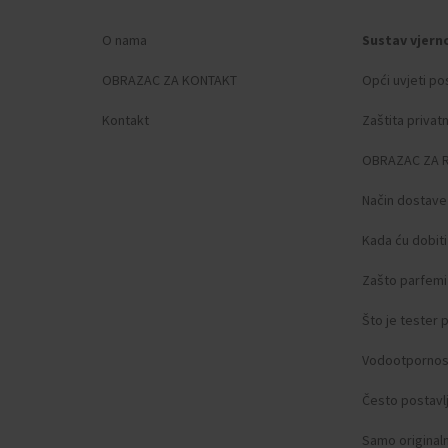
O nama
Sustav vjern
OBRAZAC ZA KONTAKT
Opći uvjeti po
Kontakt
Zaštita privat
OBRAZAC ZA 
Način dostave
Kada ću dobit
Zašto parfemi 
Što je tester
Vodootpornos
Često postavlj
Samo original