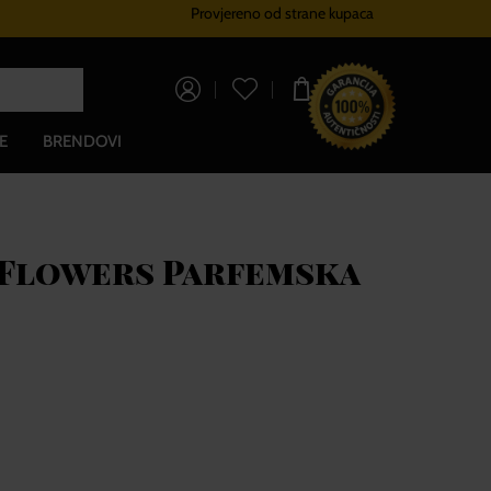
Provjereno od strane kupaca
Sustav vjernosti
Besplatna dos
0,00 €
E
BRENDOVI
Flowers Parfemska