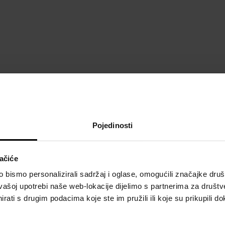
POJEDINOSTI
O
Pojedinosti
Spol:
žene
Brend:
Saphir
Vrsta mirisa:
cvjetna
ačiće
bismo personalizirali sadržaj i oglase, omogućili značajke društv
vašoj upotrebi naše web-lokacije dijelimo s partnerima za društv
rati s drugim podacima koje ste im pružili ili koje su prikupili do