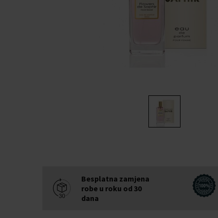
Besplatna zamjena
robe u roku od 30
dana