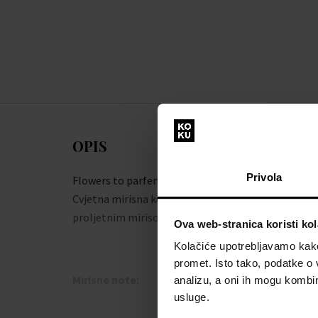
OPIS
Privola
Flowers to parfemska voda iz brenda Saphir.
Cvjetna mirisna kompozicija koja će očarati svojim
proljetnim mirisom svaku ženu...
Ova web-stranica koristi kol
Kolačiće upotrebljavamo kako 
promet. Isto tako, podatke o 
Mirisne note:
analizu, a oni ih mogu kombini
usluge.
Gornja nota:
jasmin, nard (jatamansi)