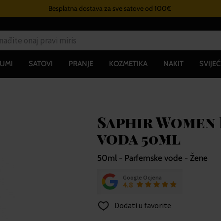
Besplatna dostava za sve satove od 100€
UMI
SATOVI
PRANJE
KOZMETIKA
NAKIT
SVIJEĆ
Saphir Women 
voda 50ml
50ml - Parfemske vode - Žene
Google Ocjena
4.8
Dodati u favorite