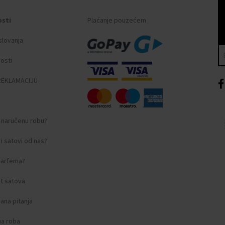
osti
Plaćanje pouzećem
slovanja
nosti
REKLAMACIJU
i naručenu robu?
i satovi od nas?
 parfema?
t satova
ana pitanja
na roba