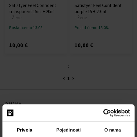
Satisfyer Feel Confident
Satisfyer Feel Confident
transparent 15ml + 20ml
purple 15 + 20 ml
- Žene
- Žene
Poslat ćemo 13.08.
Poslat ćemo 13.08.
10,00 €
10,00 €
:
1
O NAMA
O nama
OBRAZAC ZA KONTAKT
Privola
Pojedinosti
O nama
Kontakt