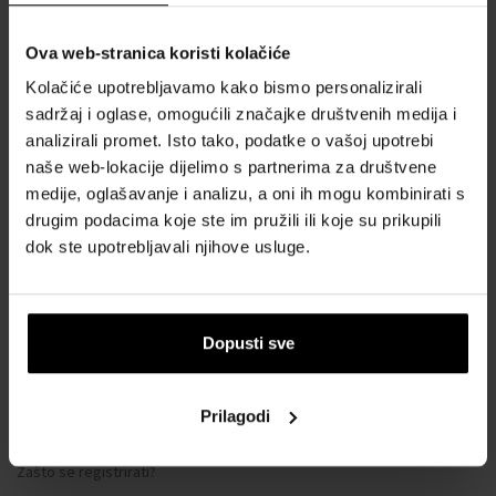
Ova web-stranica koristi kolačiće
SVE O KUPNJI
Kolačiće upotrebljavamo kako bismo personalizirali
Sustav vjernosti
sadržaj i oglase, omogućili značajke društvenih medija i
Opći uvjeti poslovanja
analizirali promet. Isto tako, podatke o vašoj upotrebi
naše web-lokacije dijelimo s partnerima za društvene
Zaštita privatnosti
medije, oglašavanje i analizu, a oni ih mogu kombinirati s
OBRAZAC ZA REKLAMACIJU
drugim podacima koje ste im pružili ili koje su prikupili
Način dostave
dok ste upotrebljavali njihove usluge.
Kada ću dobiti naručenu robu?
Zašto parfemi i satovi od nas?
Što je tester parfema?
Dopusti sve
Vodootpornost satova
Često postavljana pitanja
Prilagodi
Samo originalna roba
Zašto se registrirati?