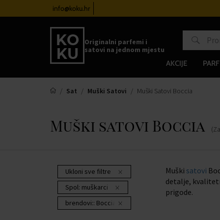
atove od 100€
info@koku.hr
Sustav vjernosti
Originalni parfemi i
satovi na jednom mjestu
AKCIJE
PARF
Sat
Muški Satovi
Muški Satovi Boccia
Muški satovi Boccia
(Z
Muški
satovi
Boc
Ukloni sve filtre
detalje, kvalite
Spol:
muškarci
prigode.
brendovi::
Boccia