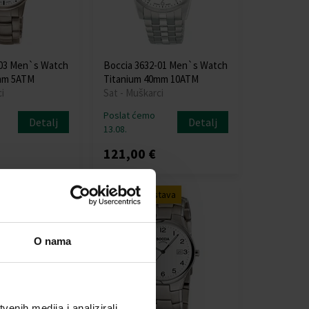
-03 Men`s Watch
Boccia 3632-01 Men`s Watch
mm 5ATM
Titanium 40mm 10ATM
i
Sat - Muškarci
Poslat ćemo
Detalj
Detalj
13.08.
121,00 €
tava
Besplatna dostava
O nama
enih medija i analizirali