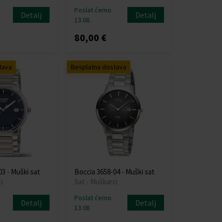
Poslat ćemo
Detalj
Detalj
13.08.
80,00 €
tava
Besplatna dostava
3 - Muški sat
Boccia 3658-04 - Muški sat
i
Sat - Muškarci
Poslat ćemo
Detalj
Detalj
13.08.