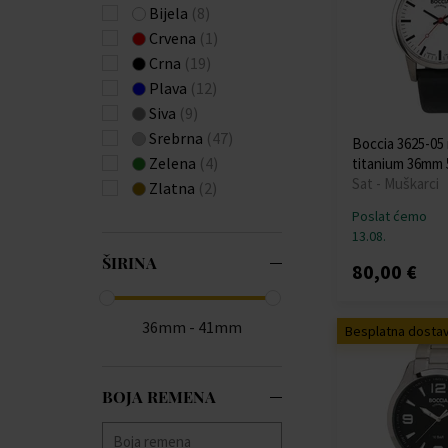
ETT Eco Tech Time
Bijela
(8)
(+47)
Crvena
(1)
Festina
(+534)
Crna
(19)
Forever
(+3)
Plava
(12)
Fossil
(+3)
Siva
(9)
Frederique Constant
Srebrna
(47)
Boccia 3625-0
(+9)
Zelena
(4)
titanium 36mm
Gant
(+39)
Sat - Muškarci
Zlatna
(2)
Garett
(+1)
Poslat ćemo
Garmin
(+7)
13.08.
Guess
(+403)
ŠIRINA
80,00 €
Hammer
(+1)
Huawei
(+4)
36mm - 41mm
Hugo Boss
(+259)
Besplatna dosta
Ingersoll
(+81)
Jacques Lemans
BOJA REMENA
(+143)
Jaguar
(+172)