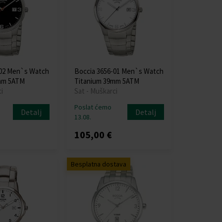
-02 Men`s Watch
Boccia 3656-01 Men`s Watch
mm 5ATM
Titanium 39mm 5ATM
i
Sat - Muškarci
Poslat ćemo
Detalj
Detalj
13.08.
105,00 €
Besplatna dostava