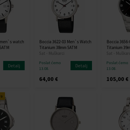
5 men`s watch
Boccia 3622-03 Men`s Watch
Boccia 3656
 5ATM
Titanium 38mm 5ATM
Titanium 39
Sat - Muškarci
Sat - Muškarc
Poslat ćemo
Poslat ćemo
Detalj
Detalj
13.08.
13.08.
64,00 €
105,00 €
va