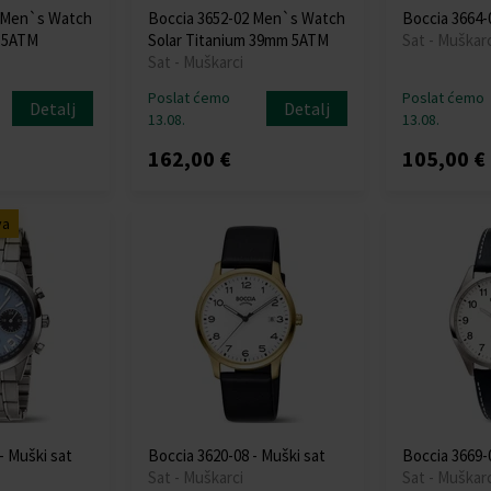
3 Men`s Watch
Boccia 3652-02 Men`s Watch
Boccia 3664-0
 5ATM
Solar Titanium 39mm 5ATM
Sat - Muškarc
Sat - Muškarci
Poslat ćemo
Poslat ćemo
Detalj
Detalj
13.08.
13.08.
162,00 €
105,00 €
va
- Muški sat
Boccia 3620-08 - Muški sat
Boccia 3669-0
Sat - Muškarci
Sat - Muškarc