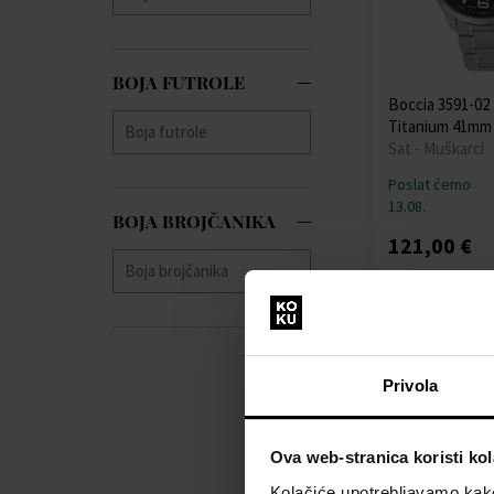
JDM Military
(+1)
Jowissa
(+7)
Lacoste
(+7)
BOJA FUTROLE
Lee Cooper
(+116)
Boccia 3591-0
Lorus
(+134)
Titanium 41mm
Louis XVI
(+58)
Sat - Muškarci
Luminox
(+74)
Poslat ćemo
Maserati
(+313)
13.08.
BOJA BROJČANIKA
Master Time
(+51)
121,00 €
Maurice Lacroix
(+4)
Michael Kors
(+80)
Mondaine
(+33)
Besplatna dosta
Morellato
(+7)
MVMT
(+3)
Privola
Nordgreen
(+2)
Nubeo
(+20)
OPS!SMART
(+7)
Ova web-stranica koristi kol
Orient
(+110)
Kolačiće upotrebljavamo kako 