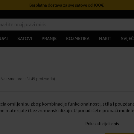
Besplatna dostava za sve satove od 100€
UMI
SATOVI
PRANJE
KOZMETIKA
NAKIT
SVIJEĆ
a Vas smo pronašli
49
proizvoda
)
cia omiljeni su zbog kombinacije funkcionalnosti, stila i pouzdan
tne materijale i bezvremenski dizajn. U ponudi ćete pronaći mode
Prikazati cijeli opis