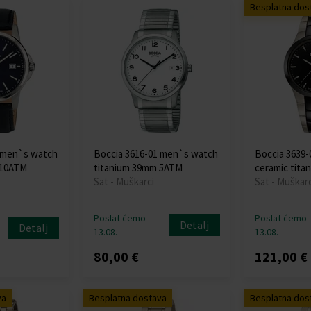
Besplatna dos
1 men`s watch
Boccia 3616-01 men`s watch
Boccia 3639
 10ATM
titanium 39mm 5ATM
ceramic tit
Sat - Muškarci
Sat - Muškarc
Poslat ćemo
Poslat ćemo
Detalj
Detalj
13.08.
13.08.
80,00 €
121,00 €
va
Besplatna dostava
Besplatna dos