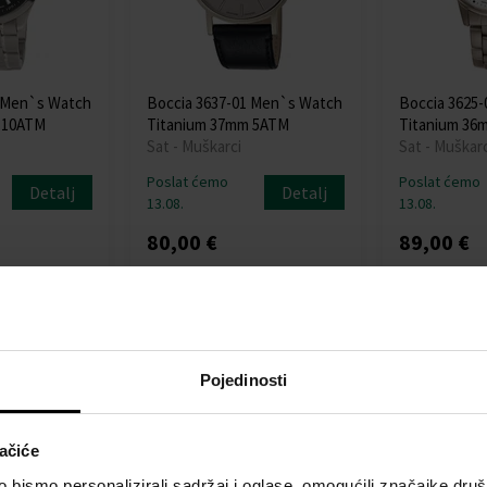
2 Men`s Watch
Boccia 3637-01 Men`s Watch
Boccia 3625
 10ATM
Titanium 37mm 5ATM
Titanium 36
Sat - Muškarci
Sat - Muškarc
Poslat ćemo
Poslat ćemo
Detalj
Detalj
13.08.
13.08.
80,00 €
89,00 €
va
Besplatna dostava
Besplatna dos
Pojedinosti
ačiće
bismo personalizirali sadržaj i oglase, omogućili značajke društv