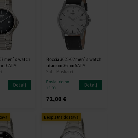
-07 men`s watch
Boccia 3625-02 men`s watch
mm 10ATM
titanium 36mm 5ATM
i
Sat - Muškarci
Poslat ćemo
Detalj
Detalj
13.08.
72,00 €
tava
Besplatna dostava