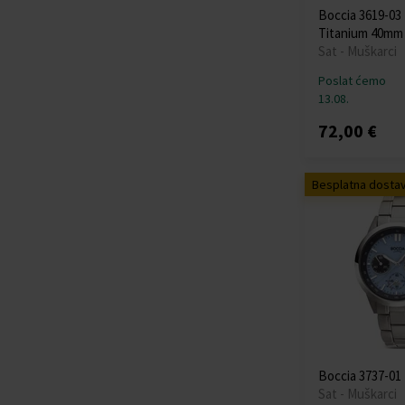
Thomas Sabo
(+9)
Boccia 3619-0
TIMBERLAND
(+20)
Titanium 40mm
Tommy Hilfiger
Sat - Muškarci
(+455)
Poslat ćemo
Traser H3
(+103)
13.08.
Tsar Bomba
(+40)
72,00 €
TW-Steel
(+25)
U-Boat
(+77)
Versace
(+250)
Besplatna dosta
Victorinox
(+64)
Wenger
(+92)
Withings
(+12)
Xiaomi
(+11)
Zeppelin
(+136)
Boccia 3737-01 
Sat - Muškarci