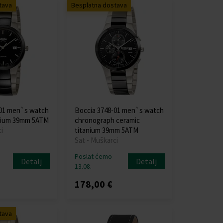
tava
Besplatna dostava
-01 men`s watch
Boccia 3748-01 men`s watch
anium 39mm 5ATM
chronograph ceramic
i
titanium 39mm 5ATM
Sat - Muškarci
Poslat ćemo
Detalj
Detalj
13.08.
178,00 €
tava