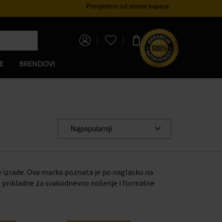
Provjereno od strane kupaca
Sustav vjernosti
Besplatna dos
0,00 €
E
BRENDOVI
Najpopularniji
e izrade. Ova marka poznata je po naglasku na
le prikladne za svakodnevno nošenje i formalne