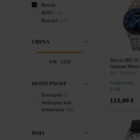
Boccia
BOSS
(+5)
Bossart
(+4)
Bulova
(+82)
Burberry
(+22)
CIJENA
Calvin Klein
(+111)
Carl von Zeyten
(+23)
Carneo
(+18)
Boccia 3607-0
64€ - 235€
titanium 39mm
Casio
(+575)
Sat - Muškarci
Citizen
(+174)
Claude Bernard
(+3)
DOSTUPNOST
Poslat ćemo
13.08.
Daniel Wellington
Dostupno
(1)
(+4)
113,00 €
Dostupno kod
Diesel
(+135)
dobavljača
(48)
Donoval
(+21)
Edox
(+10)
Emporio Armani
BOJA
(+196)