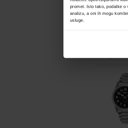
Oris
(+4)
promet. Isto tako, podatke o 
Paul Rich
(+52)
Boccia 3645-0
analizu, a oni ih mogu kombini
Perigaum
(+22)
Watch Titaniu
usluge.
Philipp Plein
(+124)
Sat - Muškarci
PICTO
(+86)
Plein Sport
(+2)
Poslat ćemo
Police
(+255)
13.08.
Roamer
(+26)
154,00 €
Rotary
(+22)
Rothenschild
(+9)
Sector
(+37)
Skagen
(+18)
Spinnaker
(+23)
Swiss Alpine Military
(+165)
Swiss Military
(+44)
Thomas Earnshaw
(+12)