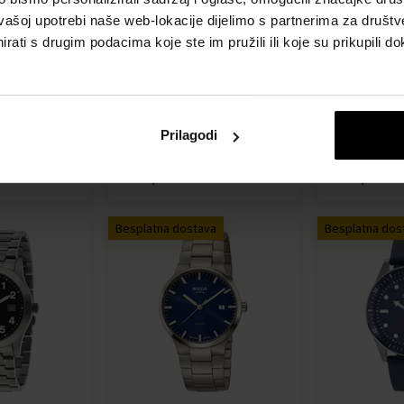
vašoj upotrebi naše web-lokacije dijelimo s partnerima za društv
3 Royce Men`s
Boccia 3645-04 Royce Men`s
Boccia 3743-
rati s drugim podacima koje ste im pružili ili koje su prikupili do
m 40mm 3ATM
Watch Titanium 40mm 3ATM
Chronograph
Sat - Muškarci
3ATM
Sat - Muškarc
Poslat ćemo
Poslat ćemo
Detalj
Detalj
Prilagodi
13.08.
13.08.
154,00 €
178,00 €
Besplatna dostava
Besplatna dos