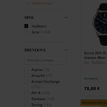
Muški satovi
SPOL
muškarci
žene
(+104)
BRENDOVI:
Boccia 3633-0
titanium 40mm
Sat - Muškarci
Alpina
(+2)
Amazfit
(+7)
Dostupno
Armani Exchange
(+51)
78,00 €
AVI-8
(+19)
Bauhaus
(+23)
Besplatna dosta
Bering
(+60)