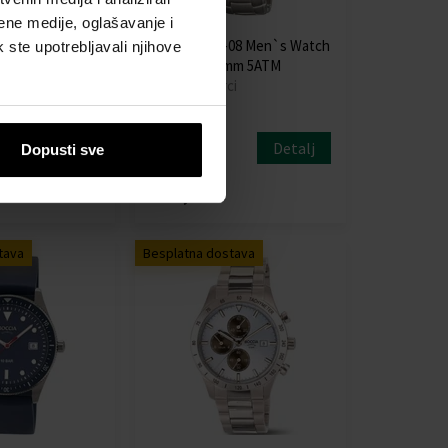
ene medije, oglašavanje i
02 Royce
Boccia 3512-08 Men`s Watch
k ste upotrebljavali njihove
 Titanium 40mm
Titanium 36mm 5ATM
Sat - Muškarci
i
Poslat ćemo
Detalj
Detalj
Dopusti sve
13.08.
113,00 €
tava
Besplatna dostava