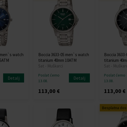
3 men`s watch
Boccia 3633-05 men`s watch
Boccia 3633
 5ATM
titanium 40mm 10ATM
titanium 40
Sat - Muškarci
Sat - Muškarc
Poslat ćemo
Poslat ćemo
Detalj
Detalj
13.08.
13.08.
113,00 €
113,00 €
Besplatna dos