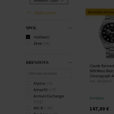
brendovi::
Claude Bernard
Besplatna dosta
Muški satovi
SPOL
muškarci
žene
(+6)
BRENDOVI:
Claude Bernard
NIN Mens Watc
Chronograph 
Sat - Muškarci
Alpina
(+2)
Amazfit
(+7)
Armani Exchange
Dostupno
(+51)
147,00 €
AVI-8
(+19)