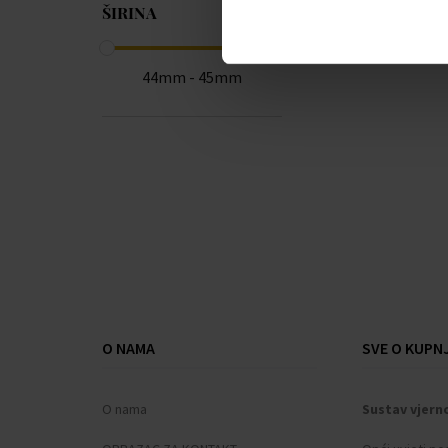
Emporio Armani
ŠIRINA
(+196)
ETT Eco Tech Time
(+47)
44mm - 45mm
Festina
(+537)
Forever
(+3)
Fossil
(+3)
Frederique Constant
(+9)
Gant
(+39)
Garett
(+1)
Garmin
(+7)
Guess
(+406)
Hammer
(+1)
Huawei
(+4)
O NAMA
SVE O KUPNJ
Hugo Boss
(+259)
Ingersoll
(+81)
O nama
Sustav vjern
Jacques Lemans
(+143)