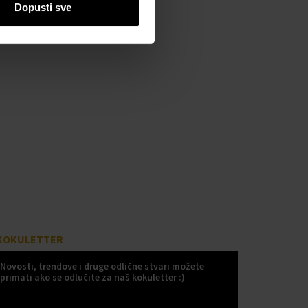
Dopusti sve
KOKULETTER
Novosti, trendove i druge odlične stvari možete
primati ako se odlučite za naš kokuletter :)