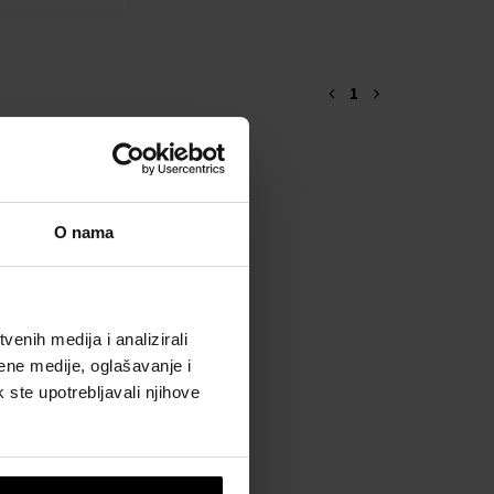
1
O nama
enih medija i analizirali
ene medije, oglašavanje i
k ste upotrebljavali njihove