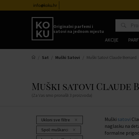
info@koku.hr
Sustav vjernosti
Originalni parfemi i
satovi na jednom mjestu
AKCIJE
PARF
Sat
Muški Satovi
Muški Satovi Claude Bernard
Muški satovi Claude 
(Za Vas smo pronašli
3
proizvoda
)
Muški
satovi
Cla
Ukloni sve filtre
naglasku na deta
Spol:
muškarci
formalne prigod