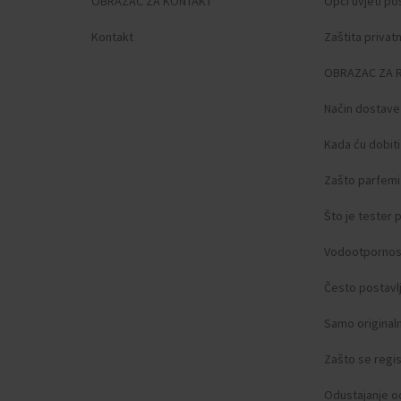
OBRAZAC ZA KONTAKT
Opći uvjeti po
Jaguar
(+173)
JDM Military
(+1)
Kontakt
Zaštita privat
Jowissa
(+7)
OBRAZAC ZA 
Lacoste
(+7)
Lee Cooper
(+116)
Način dostave
Lorus
(+134)
Kada ću dobit
Louis XVI
(+58)
Luminox
(+75)
Zašto parfemi 
Maserati
(+313)
Master Time
(+52)
Što je tester
Maurice Lacroix
(+5)
Vodootpornos
Michael Kors
(+80)
Mondaine
(+33)
Često postavlj
Morellato
(+7)
Samo original
MVMT
(+3)
Nordgreen
(+2)
Zašto se regist
Nubeo
(+20)
OPS!SMART
(+7)
Odustajanje o