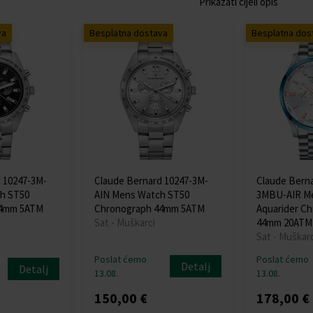
Prikazati cijeli opis
va
Besplatna dostava
Besplatna dos
 10247-3M-
Claude Bernard 10247-3M-
Claude Berna
h ST50
AIN Mens Watch ST50
3MBU-AIR M
44mm 5ATM
Chronograph 44mm 5ATM
Aquarider C
Sat - Muškarci
44mm 20ATM
Sat - Muškarc
Poslat ćemo
Poslat ćemo
Detalj
Detalj
13.08.
13.08.
150,00 €
178,00 €