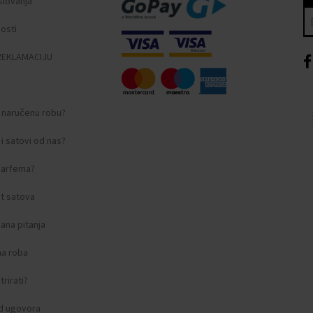
slovanja
nosti
REKLAMACIJU
i naručenu robu?
i satovi od nas?
 parfema?
t satova
ana pitanja
na roba
rirati?
d ugovora