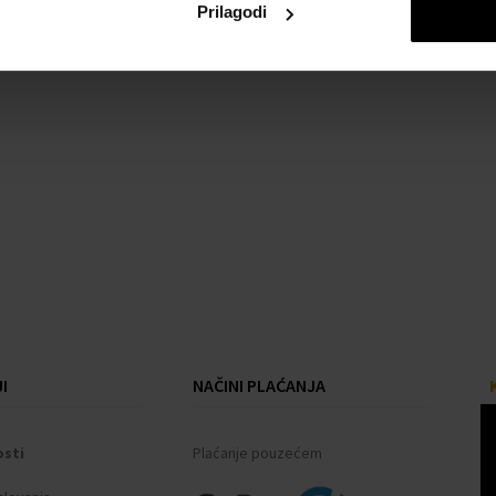
Prilagodi
I
NAČINI PLAĆANJA
osti
Plaćanje pouzećem