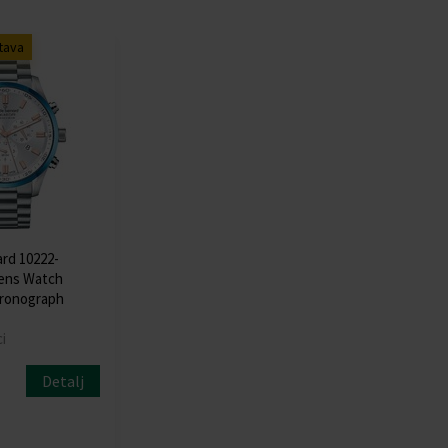
tava
rd 10222-
ens Watch
hronograph
i
Detalj