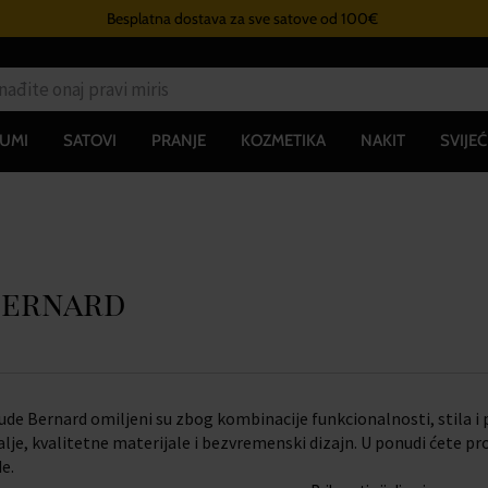
Besplatna dostava za sve satove od 100€
UMI
SATOVI
PRANJE
KOZMETIKA
NAKIT
SVIJEĆ
Bernard
ude Bernard omiljeni su zbog kombinacije funkcionalnosti, stila i
lje, kvalitetne materijale i bezvremenski dizajn. U ponudi ćete p
e.