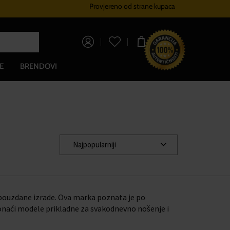
Provjereno od strane kupaca
Sustav vjernosti
Besplatna dost
0,00 €
E
BRENDOVI
Najpopularniji
 pouzdane izrade. Ova marka poznata je po
ronaći modele prikladne za svakodnevno nošenje i