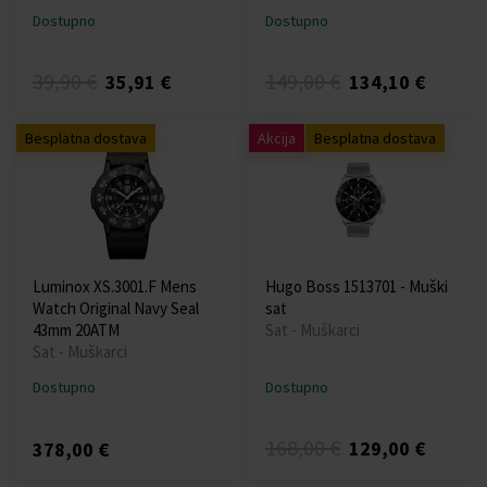
Dostupno
Dostupno
39,90 €
149,00 €
35,91 €
134,10 €
Besplatna dostava
Akcija
Besplatna dostava
Luminox XS.3001.F Mens
Hugo Boss 1513701 - Muški
Watch Original Navy Seal
sat
43mm 20ATM
Sat - Muškarci
Sat - Muškarci
Dostupno
Dostupno
168,00 €
129,00 €
378,00 €