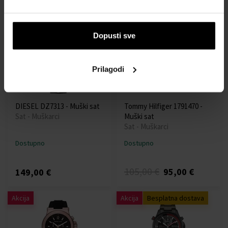
220,00 €
39,90 €
159,00 €
35,91 €
Dopusti sve
Besplatna dostava
Akcija
Prilagodi
DIESEL DZ7313 - Muški sat
Tommy Hilfiger 1791470 -
Sat - Muškarci
Muški sat
Sat - Muškarci
Dostupno
Dostupno
105,00 €
95,00 €
149,00 €
Akcija
Akcija
Besplatna dostava