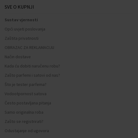
SVE O KUPNJI
Sustav vjernosti
Opći uvjeti poslovanja
Zaštita privatnosti
OBRAZAC ZA REKLAMACIJU
Način dostave
Kada ću dobiti naručenu robu?
Zašto parfemi i satovi od nas?
Što je tester parfema?
Vodootpornost satova
Često postavljana pitanja
Samo originalna roba
Zašto se registrirati?
Odustajanje od ugovora