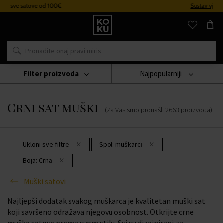
Sustav vjernosti
Originalni
parfemi
i
satovi
na
jednom
mjestu
Filter proizvoda
Najpopularniji
Sat
Muški Satovi
Crni Sat Muški
Crni sat muški
(Za Vas smo pronašli
2663
proizvoda
)
Ukloni sve filtre
Spol:
muškarci
Boja:
Crna
Muški satovi
Najljepši dodatak svakog muškarca je kvalitetan muški sat
koji savršeno odražava njegovu osobnost. Otkrijte crne
muške satove prema svom stilu. Svi su dizajnirani za