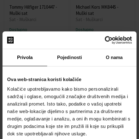
Tommy Hilfiger 1710447 -
Michael Kors MK8445 -
Muški sat
Muški sat
Sat - Muškarci
Sat - Muškarci
Dostupno
Dostupno
110,00 €
99,00 €
109,00 €
Privola
Pojedinosti
O nama
Akcija
Besplatna dostava
Akcija
Ova web-stranica koristi kolačiće
Kolačiće upotrebljavamo kako bismo personalizirali
sadržaj i oglase, omogućili značajke društvenih medija i
analizirali promet. Isto tako, podatke o vašoj upotrebi
Burberry BU9354 - Muški
Casio AE-1200WH-1AVEF -
sat
Muški sat
naše web-lokacije dijelimo s partnerima za društvene
Sat - Muškarci
Sat - Muškarci
medije, oglašavanje i analizu, a oni ih mogu kombinirati s
drugim podacima koje ste im pružili ili koje su prikupili
Dostupno
Dostupno
dok ste upotrebljavali njihove usluge.