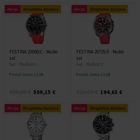
Akcija
Besplatna dostava
Akcija
Besplatna dostava
FESTINA 23000/C - Muški
FESTINA 20725/5 - Muški
sat
sat
Sat - Muškarci
Sat - Muškarci
Poslat ćemo 12.08.
Poslat ćemo 12.08.
599,00 €
229,00 €
509,15 €
194,65 €
Akcija
Besplatna dostava
Akcija
Besplatna dostava