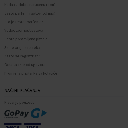
Kada ću dobiti naručenu robu?
Zašto parfemi i satovi od nas?
Što je tester parfema?
Vodootpornost satova
Često postavljana pitanja
Samo originalna roba
Zašto se registrirati?
Odustajanje od ugovora
Promjena pristanka za kolačiće
NAČINI PLAĆANJA
Plaćanje pouzećem