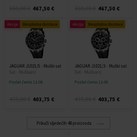
550,00 €
550,00 €
467,50 €
467,50 €
Akcija
Besplatna dostava
Akcija
Besplatna dostava
JAGUAR J1021/5 - Muški sat
JAGUAR J1021/3 - Muški sat
Sat - Muškarci
Sat - Muškarci
Poslat ćemo 12.08.
Poslat ćemo 12.08.
475,00 €
475,00 €
403,75 €
403,75 €
Prikaži sljedećih 48 proizvoda
: