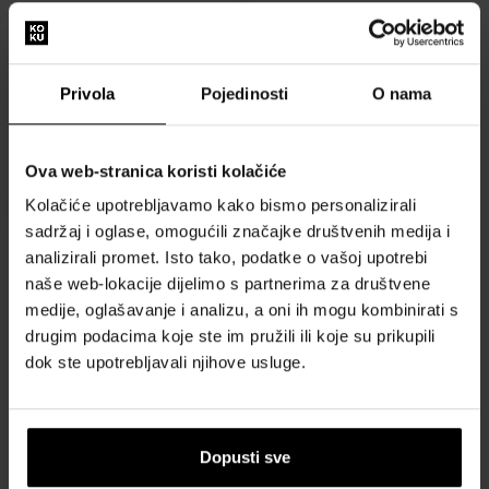
JAGUAR J978/3 - Muški sat
JAGUAR J978/4 - Muški sat
Sat - Muškarci
Sat - Muškarci
Poslat ćemo 12.08.
Poslat ćemo 12.08.
Privola
Pojedinosti
O nama
1890,00 €
1890,00 €
1606,50 €
1606,50 €
Ova web-stranica koristi kolačiće
Akcija
Besplatna dostava
Akcija
Besplatna dostava
Kolačiće upotrebljavamo kako bismo personalizirali
sadržaj i oglase, omogućili značajke društvenih medija i
analizirali promet. Isto tako, podatke o vašoj upotrebi
naše web-lokacije dijelimo s partnerima za društvene
medije, oglašavanje i analizu, a oni ih mogu kombinirati s
drugim podacima koje ste im pružili ili koje su prikupili
JAGUAR J978/5 - Muški sat
JAGUAR J978/6 - Muški sat
dok ste upotrebljavali njihove usluge.
Sat - Muškarci
Sat - Muškarci
Poslat ćemo 12.08.
Poslat ćemo 12.08.
Dopusti sve
1890,00 €
1890,00 €
1606,50 €
1606,50 €