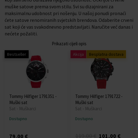
muške satove prema svom stilu. Svi su dizajnirani za
maksimalnu udobnost pri nošenju. U našoj ponudi pronaći
ćete satove renomiranih svjetskih brendova. Odaberite crveni
sat koji će vas svakodnevno predstavljati. Naručite već danas i
nećete požaliti.
Prikazati cijeli opis
Bestseller
Akcija
Besplatna dostava
Tommy Hilfiger 1791351 -
Tommy Hilfiger 1791722 -
Muški sat
Muški sat
Sat - Muškarci
Sat - Muškarci
Dostupno
Dostupno
119,00 €
101,00 €
79,00 €