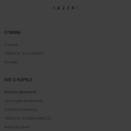
1
2
3
4
O NAMA
O nama
OBRAZAC ZA KONTAKT
Kontakt
SVE O KUPNJI
Sustav vjernosti
Opći uvjeti poslovanja
Zaštita privatnosti
OBRAZAC ZA REKLAMACIJU
Način dostave