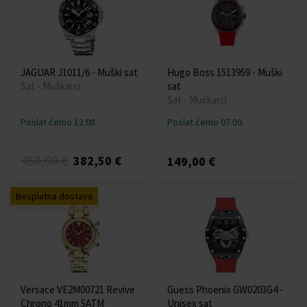
JAGUAR J1011/6 - Muški sat
Hugo Boss 1513959 - Muški
Sat - Muškarci
sat
Sat - Muškarci
Poslat ćemo 12.08.
Poslat ćemo 07.09.
450,00 €
382,50 €
149,00 €
Besplatna dostava
Versace VE2M00721 Revive
Guess Phoenix GW0203G4 -
Chrono 41mm 5ATM
Unisex sat