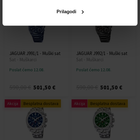
Akcija
Besplatna dostava
Akcija
Besplatna dostava
Prilagodi
JAGUAR J991/1 - Muški sat
JAGUAR J992/1 - Muški sat
Sat - Muškarci
Sat - Muškarci
Poslat ćemo 12.08.
Poslat ćemo 12.08.
590,00 €
590,00 €
501,50 €
501,50 €
Akcija
Besplatna dostava
Akcija
Besplatna dostava