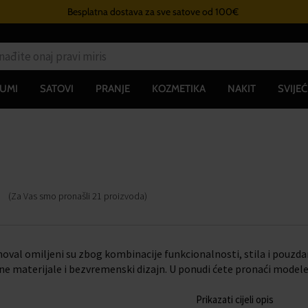
Besplatna dostava za sve satove od 100€
UMI
SATOVI
PRANJE
KOZMETIKA
NAKIT
SVIJEĆ
(Za Vas smo pronašli
21
proizvoda
)
oval omiljeni su zbog kombinacije funkcionalnosti, stila i pouzda
tne materijale i bezvremenski dizajn. U ponudi ćete pronaći mode
Prikazati cijeli opis