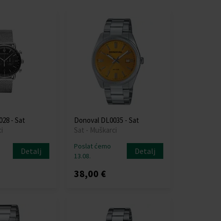
28 - Sat
Donoval DL0035 - Sat
i
Sat - Muškarci
Poslat ćemo
Detalj
Detalj
13.08.
38,00 €