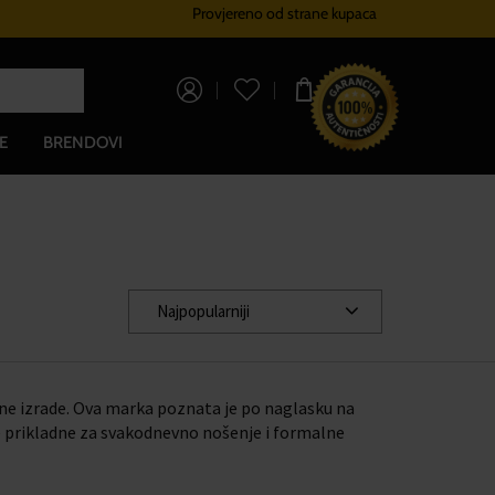
Provjereno od strane kupaca
Sustav vjernosti
Besplatna dos
0,00 €
E
BRENDOVI
Najpopularniji
ne izrade. Ova marka poznata je po naglasku na
le prikladne za svakodnevno nošenje i formalne