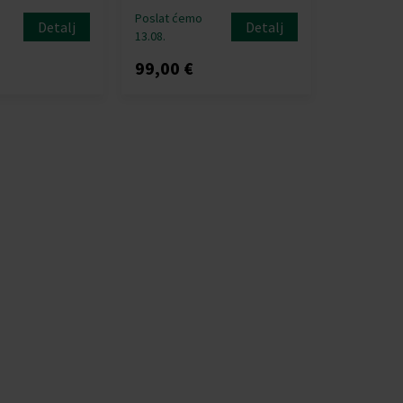
Poslat ćemo
Detalj
Detalj
13.08.
99,00 €