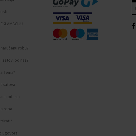
nosti
REKLAMACIJU
i naručenu robu?
i satovi od nas?
 parfema?
t satova
ana pitanja
na roba
rirati?
d ugovora