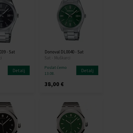
39 - Sat
Donoval DL0040 - Sat
i
Sat - Muškarci
Poslat ćemo
Detalj
Detalj
13.08.
38,00 €