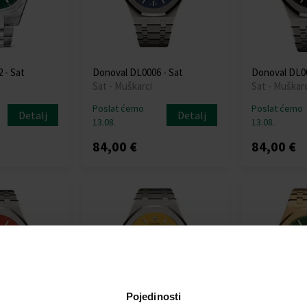
 - Sat
Donoval DL0006 - Sat
Donoval DL00
Sat - Muškarci
Sat - Muškarc
Poslat ćemo
Poslat ćemo
Detalj
Detalj
13.08.
13.08.
84,00 €
84,00 €
Pojedinosti