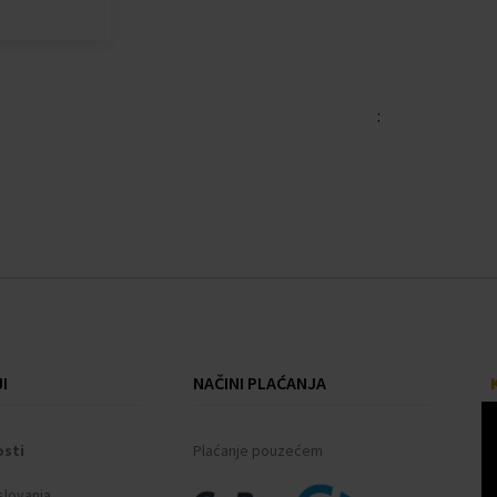
:
I
NAČINI PLAĆANJA
osti
Plaćanje pouzećem
slovanja