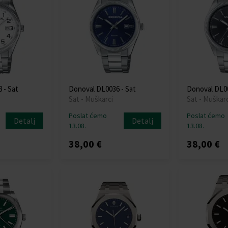
 - Sat
Donoval DL0036 - Sat
Donoval DL00
Sat - Muškarci
Sat - Muškarc
Poslat ćemo
Poslat ćemo
Detalj
Detalj
13.08.
13.08.
38,00 €
38,00 €