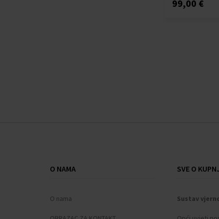
Thomas Earnshaw
99,00 €
(+13)
Thomas Sabo
(+10)
TIMBERLAND
(+20)
Tommy Hilfiger
(+459)
Traser H3
(+104)
Tsar Bomba
(+41)
TW-Steel
(+24)
U-Boat
(+77)
Versace
(+252)
Victorinox
(+68)
Wenger
(+93)
Withings
(+12)
O NAMA
Xiaomi
(+11)
SVE O KUPNJ
Zeppelin
(+137)
O nama
Sustav vjern
OBRAZAC ZA KONTAKT
Opći uvjeti po