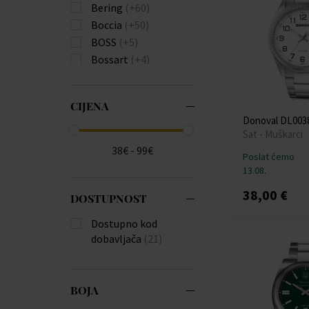
Bering
(+60)
Boccia
(+50)
BOSS
(+5)
Bossart
(+4)
Bulova
(+81)
Burberry
(+22)
CIJENA
Calvin Klein
(+111)
Donoval DL0038
Carl von Zeyten
(+23)
Sat - Muškarci
Carneo
(+18)
38€ - 99€
Poslat ćemo
Casio
(+576)
13.08.
Citizen
(+175)
38,00 €
Claude Bernard
(+3)
DOSTUPNOST
Daniel Wellington
Dostupno kod
(+4)
dobavljača
(21)
Diesel
(+136)
Donoval
Duxot
(+1)
BOJA
Edox
(+11)