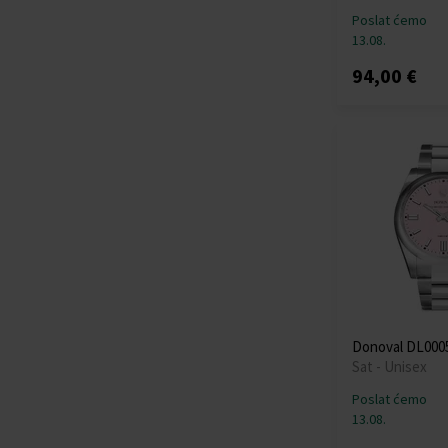
OPS!SMART
(+7)
Poslat ćemo
Orient
(+110)
13.08.
Oris
(+4)
94,00 €
Paul Rich
(+51)
Perigaum
(+22)
Philipp Plein
(+126)
PICTO
(+89)
Plein Sport
(+2)
Police
(+255)
Roamer
(+26)
Rotary
(+22)
Rothenschild
(+9)
Sector
(+37)
Skagen
(+18)
Donoval DL0005
Spinnaker
(+23)
Sat - Unisex
Swiss Alpine Military
(+166)
Poslat ćemo
13.08.
Swiss Military
(+44)