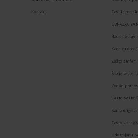
Kontakt
Zaštita privat
OBRAZAC ZA 
Način dostave
Kada ću dobit
Zašto parfemi 
Što je tester
Vodootpornos
Često postavlj
Samo original
Zašto se regist
Odustajanje o