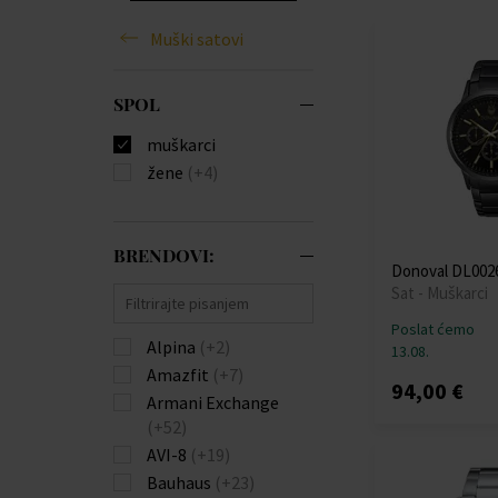
Muški satovi
SPOL
muškarci
žene
(+4)
BRENDOVI:
Donoval DL0026
Sat - Muškarci
Poslat ćemo
Alpina
(+2)
13.08.
Amazfit
(+7)
94,00 €
Armani Exchange
(+52)
AVI-8
(+19)
Bauhaus
(+23)