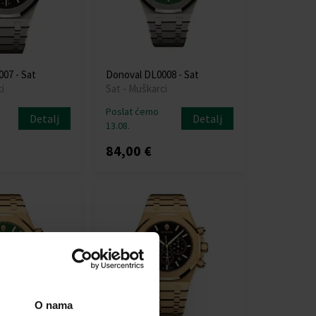
07 - Sat
Donoval DL0008 - Sat
i
Sat - Muškarci
Poslat ćemo
Detalj
Detalj
13.08.
84,00 €
O nama