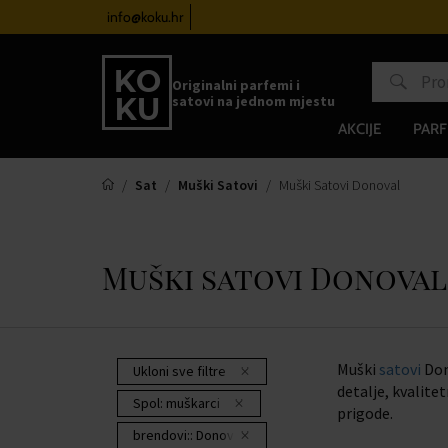
atove od 100€
info@koku.hr
Sustav vjernosti
Originalni parfemi i
satovi na jednom mjestu
AKCIJE
PARF
Sat
Muški Satovi
Muški Satovi Donoval
Muški satovi Donoval
Muški
satovi
Don
Ukloni sve filtre
detalje, kvalite
Spol:
muškarci
prigode.
brendovi::
Donoval