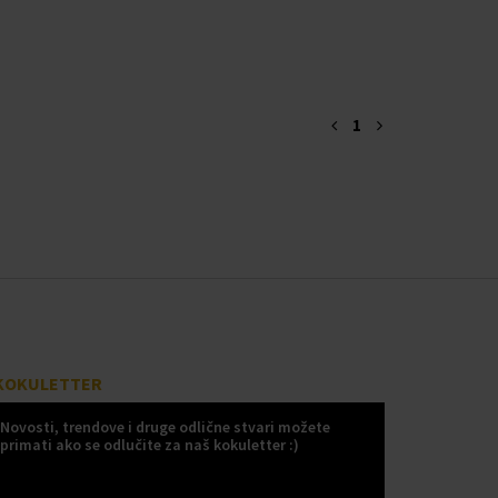
1
KOKULETTER
Novosti, trendove i druge odlične stvari možete
primati ako se odlučite za naš kokuletter :)