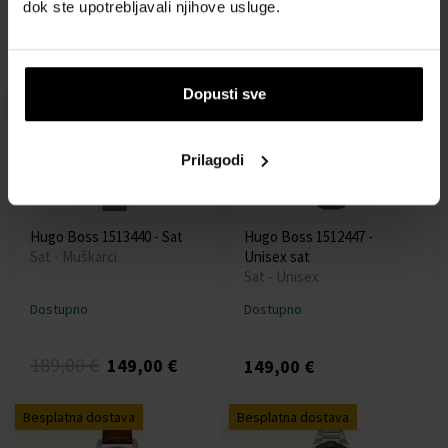
dok ste upotrebljavali njihove usluge.
225,00 €
149,00 €
210,00 €
Dopusti sve
Akcija
Besplatna dostava
Besplatna dostava
Prilagodi
Hugo Boss 1513440 - Sat
Hugo Boss 1512447 -
Sat - Muškarci
Unisex sat
Sat - Unisex
Dostupno
Dostupno
189,00 €
149,00 €
149,00 €
Besplatna dostava
Besplatna dostava