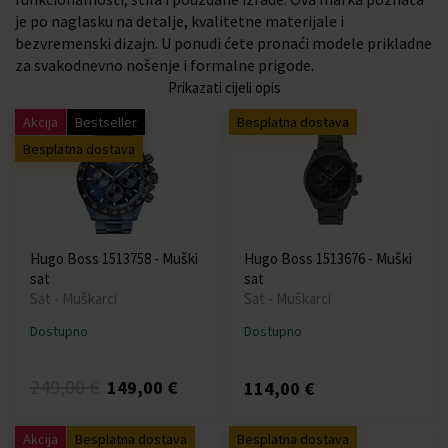
je po naglasku na detalje, kvalitetne materijale i
bezvremenski dizajn. U ponudi ćete pronaći modele prikladne
za svakodnevno nošenje i formalne prigode.
Prikazati cijeli opis
Akcija
Bestseller
Besplatna dostava
Besplatna dostava
Hugo Boss 1513758 - Muški
Hugo Boss 1513676 - Muški
sat
sat
Sat - Muškarci
Sat - Muškarci
Dostupno
Dostupno
249,00 €
149,00 €
114,00 €
Akcija
Besplatna dostava
Besplatna dostava