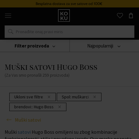
ostava za sve satove od 100€
Sustav
Originalni
parfemi
i
satovi
na
jednom
mjestu
Filter proizvoda
Najpopularniji
Sat
Muški Satovi
Muški Satovi Hugo Boss
Muški satovi Hugo Boss
(Za Vas smo pronašli
259
proizvoda
)
Ukloni sve filtre
Spol:
muškarci
brendovi::
Hugo Boss
Muški satovi
Muški
satovi
Hugo Boss omiljeni su zbog kombinacije
funkcionalnosti, stila i pouzdane izrade. Ova marka poznata