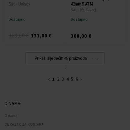
Sat - Unisex
42mm 5 ATM
Sat - Muškarci
Dostupno
Dostupno
169,00 €
131,00 €
308,00 €
Prikaži sljedećih 48 proizvoda
:
1
2
3
4
5
6
O NAMA
O nama
OBRAZAC ZA KONTAKT