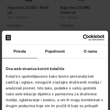
Hugo Boss 1513823 - Muški
Hugo Boss 1513443 -
sat
Unisex sat
Sat - Muškarci
Sat - Unisex
Dostupno
Dostupno
199,00 €
149,00 €
139,00 €
Privola
Pojedinosti
O nama
Besplatna dostava
Akcija
Besplatna dostava
Ova web-stranica koristi kolačiće
Kolačiće upotrebljavamo kako bismo personalizirali
sadržaj i oglase, omogućili značajke društvenih medija i
Hugo Boss 1513861
Hugo Boss 1513362 - Muški
analizirali promet. Isto tako, podatke o vašoj upotrebi
Santiago men`s 44mm
sat
naše web-lokacije dijelimo s partnerima za društvene
5ATM
Sat - Muškarci
Sat - Muškarci
medije, oglašavanje i analizu, a oni ih mogu kombinirati s
drugim podacima koje ste im pružili ili koje su prikupili
Dostupno
Dostupno