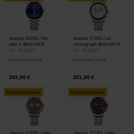
Jowissa J4.236.L Tiro
Jowissa J7.102.L Lux
men`s 45mm 5ATM
chronograph 40mm 5ATM
Sat - Muškarci
Sat - Muškarci
Poslat ćemo 12.08.
Poslat ćemo 12.08.
203,00 €
251,00 €
Besplatna dostava
Besplatna dostava
Jowissa J7.020.L LeWy
Jowissa J7.120.L LeWy