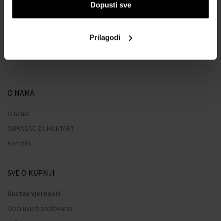
Dopusti sve
:
Prilagodi
1
O NAMA
O nama
OBRAZAC ZA KONTAKT
Kontakt
SVE O KUPNJI
Sustav vjernosti
Opći uvjeti poslovanja