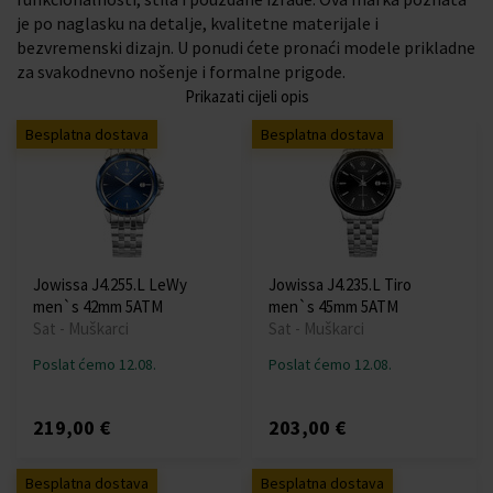
je po naglasku na detalje, kvalitetne materijale i
bezvremenski dizajn. U ponudi ćete pronaći modele prikladne
za svakodnevno nošenje i formalne prigode.
Prikazati cijeli opis
Besplatna dostava
Besplatna dostava
Jowissa J4.255.L LeWy
Jowissa J4.235.L Tiro
men`s 42mm 5ATM
men`s 45mm 5ATM
Sat - Muškarci
Sat - Muškarci
Poslat ćemo 12.08.
Poslat ćemo 12.08.
219,00 €
203,00 €
Besplatna dostava
Besplatna dostava