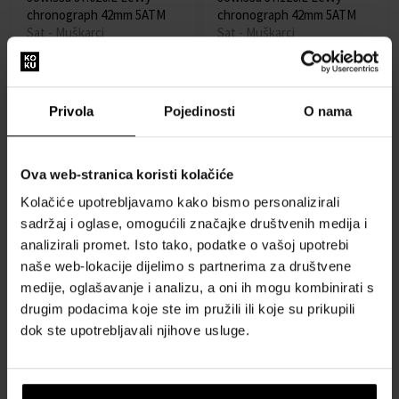
chronograph 42mm 5ATM
chronograph 42mm 5ATM
Sat - Muškarci
Sat - Muškarci
Poslat ćemo 12.08.
Poslat ćemo 12.08.
309,00 €
309,00 €
Privola
Pojedinosti
O nama
Besplatna dostava
Ova web-stranica koristi kolačiće
Kolačiće upotrebljavamo kako bismo personalizirali
sadržaj i oglase, omogućili značajke društvenih medija i
analizirali promet. Isto tako, podatke o vašoj upotrebi
naše web-lokacije dijelimo s partnerima za društvene
Jowissa J4.235.M Tiro
medije, oglašavanje i analizu, a oni ih mogu kombinirati s
Unisex 38mm 5ATM
drugim podacima koje ste im pružili ili koje su prikupili
Sat - Unisex
dok ste upotrebljavali njihove usluge.
Poslat ćemo 12.08.
227,00 €