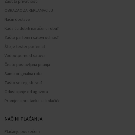
Zaštita privatnosti
OBRAZAC ZA REKLAMACIJU
Način dostave
Kada ću dobiti naručenu robu?
Zašto parfemi i satovi od nas?
Što je tester parfema?
Vodootpornost satova
Često postavljana pitanja
Samo originalna roba
Zašto se registrirati?
Odustajanje od ugovora
Promjena pristanka za kolačiće
NAČINI PLAĆANJA
Plaćanje pouzećem