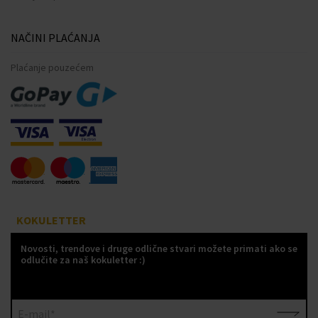
NAČINI PLAĆANJA
Plaćanje pouzećem
KOKULETTER
Novosti, trendove i druge odlične stvari možete primati ako se
odlučite za naš kokuletter :)
E-mail*