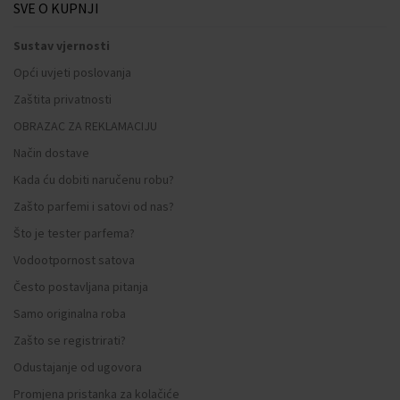
SVE O KUPNJI
Sustav vjernosti
Opći uvjeti poslovanja
Zaštita privatnosti
OBRAZAC ZA REKLAMACIJU
Način dostave
Kada ću dobiti naručenu robu?
Zašto parfemi i satovi od nas?
Što je tester parfema?
Vodootpornost satova
Često postavljana pitanja
Samo originalna roba
Zašto se registrirati?
Odustajanje od ugovora
Promjena pristanka za kolačiće