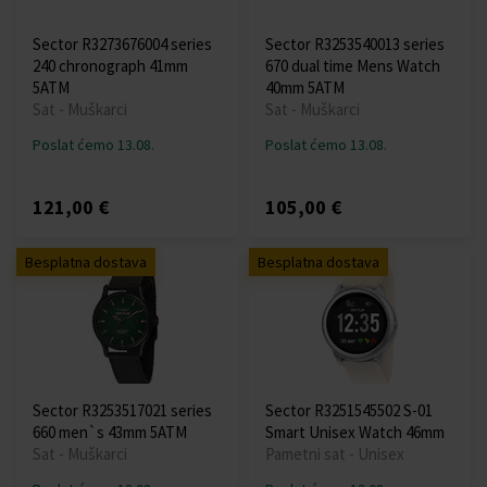
Sector R3273676004 series
Sector R3253540013 series
240 chronograph 41mm
670 dual time Mens Watch
5ATM
40mm 5ATM
Sat - Muškarci
Sat - Muškarci
Poslat ćemo 13.08.
Poslat ćemo 13.08.
121,00 €
105,00 €
Besplatna dostava
Besplatna dostava
Sector R3253517021 series
Sector R3251545502 S-01
660 men`s 43mm 5ATM
Smart Unisex Watch 46mm
Sat - Muškarci
Pametni sat - Unisex