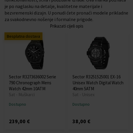
je po naglasku na detalje, kvalitetne materijale i
bezvremenski dizajn. U ponudi ćete pronaći modele prikladne
za svakodnevno nošenje i formalne prigode.
Prikazati cijeli opis
Besplatna dostava
Sector R3273636002 Serie
Sector R3251525001 EX-16
790 Chronograph Mens
Unisex Watch Digital Watch
Watch 42mm 10ATM
40mm 5ATM
Sat - Muškarci
Sat - Unisex
Dostupno
Dostupno
239,00 €
38,00 €