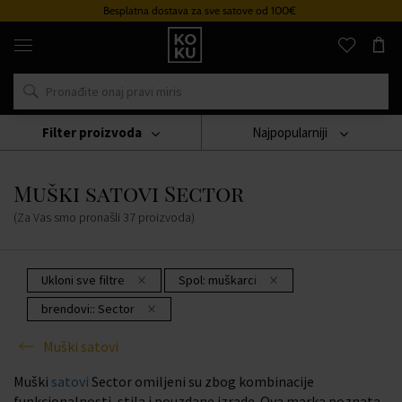
Besplatna dostava za sve satove od 100€
Originalni
parfemi
i
satovi
na
jednom
mjestu
Filter proizvoda
Najpopularniji
Sat
Muški Satovi
Muški Satovi Sector
Muški satovi Sector
(Za Vas smo pronašli
37
proizvoda
)
Ukloni sve filtre
Spol:
muškarci
brendovi::
Sector
Muški satovi
Muški
satovi
Sector omiljeni su zbog kombinacije
funkcionalnosti, stila i pouzdane izrade. Ova marka poznata