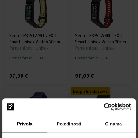
Sector R3251278002 EX-11
Sector R3251278001 EX-11
Smart Unisex Watch 20mm
Smart Unisex Watch 20mm
Pametni sat - Unisex
Pametni sat - Unisex
Poslat ćemo 13.08.
Poslat ćemo 13.08.
97,00 €
97,00 €
Besplatna dostava
Privola
Pojedinosti
O nama
Sector R3251197061
Sector R3251517001 660