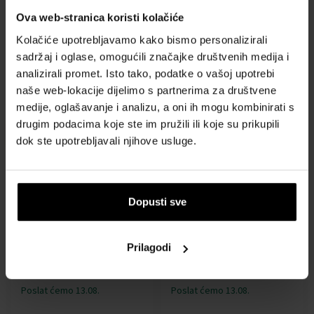
Expander Mens Watch
Multifunction Mens Watch
40mm 10ATM
43mm 5ATM
Ova web-stranica koristi kolačiće
Sat - Muškarci
Sat - Muškarci
Kolačiće upotrebljavamo kako bismo personalizirali
Poslat ćemo 13.08.
Poslat ćemo 13.08.
sadržaj i oglase, omogućili značajke društvenih medija i
analizirali promet. Isto tako, podatke o vašoj upotrebi
naše web-lokacije dijelimo s partnerima za društvene
80,00 €
121,00 €
medije, oglašavanje i analizu, a oni ih mogu kombinirati s
drugim podacima koje ste im pružili ili koje su prikupili
Besplatna dostava
dok ste upotrebljavali njihove usluge.
Dopusti sve
Sector R3251539001 Save
Sector R3251547002 EX-39
the Ocean Mens Watch
Digital Watch Mens Watch
Prilagodi
43mm 5ATM
44mm 10ATM
Sat - Muškarci
Sat - Muškarci
Poslat ćemo 13.08.
Poslat ćemo 13.08.