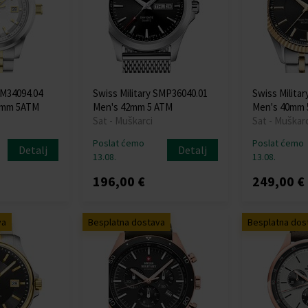
SM34094.04
Swiss Military SMP36040.01
Swiss Milita
1mm 5ATM
Men's 42mm 5 ATM
Men's 40mm
Sat - Muškarci
Sat - Muškarc
Poslat ćemo
Poslat ćemo
Detalj
Detalj
13.08.
13.08.
196,00 €
249,00 €
va
Besplatna dostava
Besplatna dos