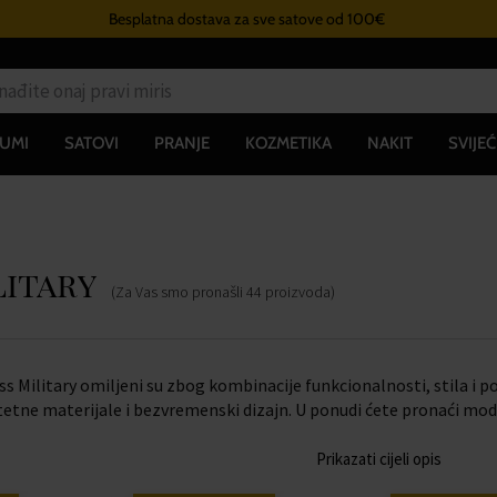
Besplatna dostava za sve satove od 100€
UMI
SATOVI
PRANJE
KOZMETIKA
NAKIT
SVIJEĆ
litary
(Za Vas smo pronašli
44
proizvoda
)
ss Military omiljeni su zbog kombinacije funkcionalnosti, stila i 
itetne materijale i bezvremenski dizajn. U ponudi ćete pronaći m
Prikazati cijeli opis