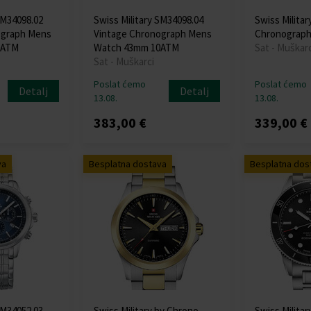
SM34098.02
Swiss Military SM34098.04
Swiss Milita
ograph Mens
Vintage Chronograph Mens
Chronograph
0ATM
Watch 43mm 10ATM
Sat - Muškarc
Sat - Muškarci
Poslat ćemo
Poslat ćemo
Detalj
Detalj
13.08.
13.08.
383,00 €
339,00 €
va
Besplatna dostava
Besplatna dos
SM34052.03
Swiss Military by Chrono
Swiss Milita