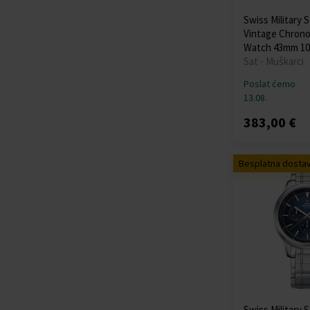
Thomas Sabo
(+9)
TIMBERLAND
(+20)
Swiss Military 
Vintage Chron
Tommy Hilfiger
Watch 43mm 1
(+455)
Sat - Muškarci
Traser H3
(+104)
Poslat ćemo
Tsar Bomba
(+40)
13.08.
TW-Steel
(+25)
U-Boat
(+77)
383,00 €
Versace
(+250)
Victorinox
(+65)
Besplatna dosta
Wenger
(+93)
Withings
(+12)
Xiaomi
(+11)
Zeppelin
(+136)
Swiss Military 