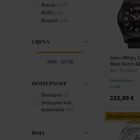
Boccia
(+50)
BOSS
(+5)
Bossart
(+4)
Bulova
(+82)
Burberry
(+22)
CIJENA
Calvin Klein
(+111)
Carl von Zeyten
(+23)
Swiss Military 
Carneo
(+18)
196€ - 1072€
Mens Watch 4
Casio
(+575)
Sat - Muškarci
Citizen
(+174)
Poslat ćemo
Claude Bernard
(+3)
DOSTUPNOST
13.08.
Daniel Wellington
Dostupno
(2)
223,00 €
(+4)
Dostupno kod
Diesel
(+136)
dobavljača
(42)
Donoval
(+21)
Besplatna dosta
Edox
(+10)
Emporio Armani
BOJA
(+196)