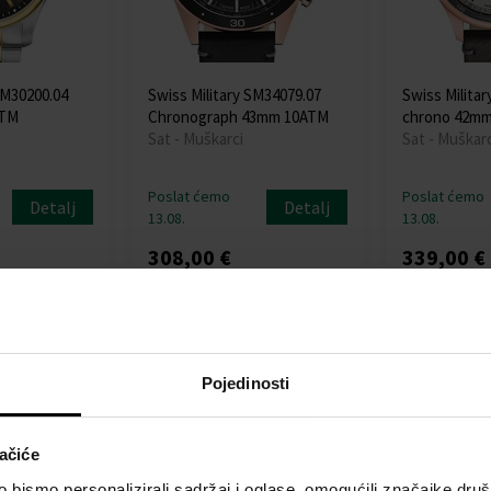
SM30200.04
Swiss Military SM34079.07
Swiss Milita
ATM
Chronograph 43mm 10ATM
chrono 42m
Sat - Muškarci
Sat - Muškarc
Poslat ćemo
Poslat ćemo
Detalj
Detalj
13.08.
13.08.
308,00 €
339,00 €
va
Besplatna dostava
Besplatna dos
Pojedinosti
ačiće
bismo personalizirali sadržaj i oglase, omogućili značajke društv