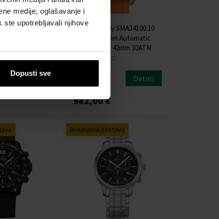
ene medije, oglašavanje i
k ste upotrebljavali njihove
ry SMA34100.06
Swiss Military SMA34100.10
um Automatic
Diver Titanium Automatic
 42mm 30ATM
Mens Watch 42mm 30ATM
i
Sat - Muškarci
Poslat ćemo
Dopusti sve
Detalj
Detalj
13.08.
982,00 €
tava
Besplatna dostava