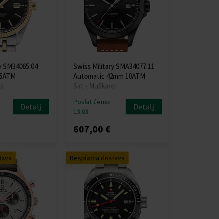
ry SM34065.04
Swiss Military SMA34077.11
 5ATM
Automatic 42mm 10ATM
i
Sat - Muškarci
Poslat ćemo
Detalj
Detalj
13.08.
607,00 €
tava
Besplatna dostava