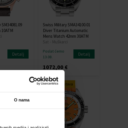
ry SM34081.09
Swiss Military SMA34100.01
m 10ATM
Diver Titanium Automatic
i
Mens Watch 42mm 30ATM
Sat - Muškarci
Poslat ćemo
Detalj
Detalj
13.08.
1072,00 €
tava
Besplatna dostava
O nama
enih medija i analizirali