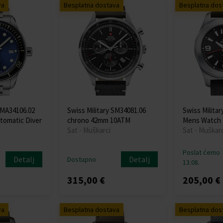
va
Besplatna dostava
Besplatna dos
SMA34106.02
Swiss Military SM34081.06
Swiss Milita
tomatic Diver
chrono 42mm 10ATM
Mens Watch
Sat - Muškarci
Sat - Muškarc
Poslat ćemo
Detalj
Detalj
Dostupno
13.08.
315,00 €
205,00 €
va
Besplatna dostava
Besplatna dos