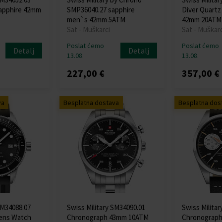
apphire 42mm
SMP36040.27 sapphire
Diver Quart
men`s 42mm 5ATM
42mm 20ATM
Sat - Muškarci
Sat - Muškarc
Poslat ćemo
Poslat ćemo
Detalj
Detalj
13.08.
13.08.
227,00 €
357,00 €
va
Besplatna dostava
Besplatna dos
SM34088.07
Swiss Military SM34090.01
Swiss Milita
Mens Watch
Chronograph 43mm 10ATM
Chronograp