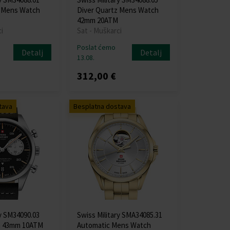
z Mens Watch
Diver Quartz Mens Watch
42mm 20ATM
i
Sat - Muškarci
Poslat ćemo
Detalj
Detalj
13.08.
312,00 €
tava
Besplatna dostava
ry SM34090.03
Swiss Military SMA34085.31
h 43mm 10ATM
Automatic Mens Watch