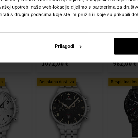
vašoj upotrebi naše web-lokacije dijelimo s partnerima za društv
rati s drugim podacima koje ste im pružili ili koje su prikupili do
SMA34100.02
Swiss Military SMA34100.03
Swiss Milita
 Automatic
Diver Titanium Automatic
Diver Titani
2mm 30ATM
Mens Watch 42mm 30ATM
Mens Watch
Sat - Muškarci
Sat - Muškarc
Poslat ćemo
Poslat ćemo
Prilagodi
Detalj
Detalj
13.08.
13.08.
1072,00 €
982,00 €
va
Besplatna dostava
Besplatna dos