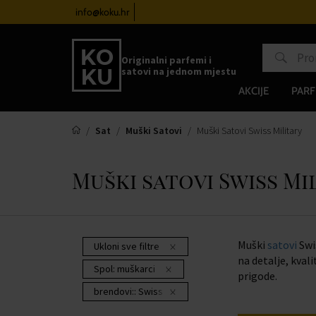
atove od 100€
info@koku.hr
Sustav vjernosti
Originalni parfemi i
satovi na jednom mjestu
AKCIJE
PARF
Sat
Muški Satovi
Muški Satovi Swiss Military
Muški satovi Swiss Mi
Muški
satovi
Swi
Ukloni sve filtre
na detalje, kval
Spol:
muškarci
prigode.
brendovi::
Swiss Military