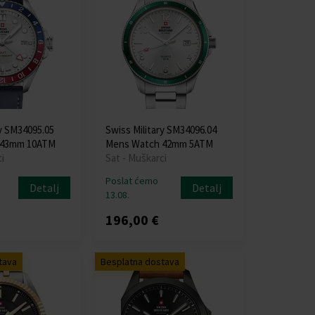
ry SM34095.05
Swiss Military SM34096.04
 43mm 10ATM
Mens Watch 42mm 5ATM
i
Sat - Muškarci
Poslat ćemo
Detalj
Detalj
13.08.
196,00 €
tava
Besplatna dostava