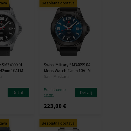
tava
Besplatna dostava
ry SM34099.01
Swiss Military SM34099.04
 42mm 10ATM
Mens Watch 42mm 10ATM
i
Sat - Muškarci
Poslat ćemo
Detalj
Detalj
13.08.
223,00 €
tava
Besplatna dostava