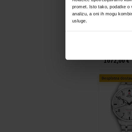
Oris
(+4)
promet. Isto tako, podatke o 
Paul Rich
(+52)
analizu, a oni ih mogu kombini
Perigaum
(+22)
Swiss Military 
usluge.
Diver Titanium
Philipp Plein
(+124)
Mens Watch 4
PICTO
(+87)
Sat - Muškarci
Plein Sport
(+2)
Poslat ćemo
Police
(+255)
13.08.
Roamer
(+26)
1072,00 €
Rotary
(+22)
Rothenschild
(+9)
Sector
(+37)
Besplatna dosta
Skagen
(+18)
Spinnaker
(+23)
Swiss Alpine Military
(+165)
Swiss Military
Thomas Earnshaw
(+13)