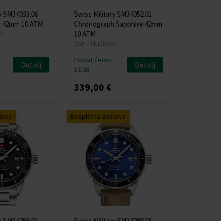
ry SM34033.06
Swiss Military SM34052.01
 42mm 10 ATM
Chronograph Sapphire 42mm
i
10 ATM
Sat - Muškarci
Poslat ćemo
Detalj
Detalj
13.08.
339,00 €
tava
Besplatna dostava
ry SM34088.01
Swiss Military SM34088.05