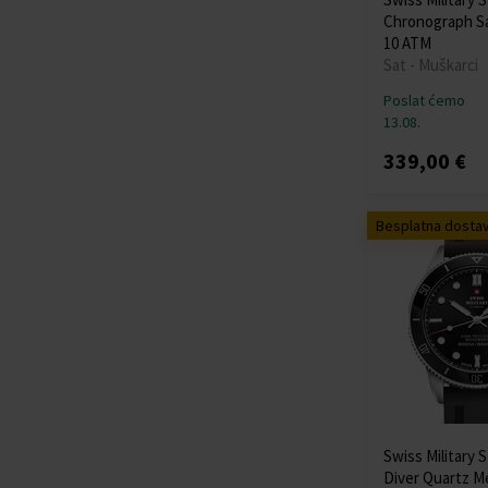
Chronograph S
10 ATM
Sat - Muškarci
Poslat ćemo
13.08.
339,00 €
Besplatna dosta
Swiss Military 
Diver Quartz 