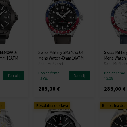
SM34099.03
Swiss Military SM34095.04
Swiss Milita
2mm 10ATM
Mens Watch 43mm 10ATM
Mens Watch
Sat - Muškarci
Sat - Muškarc
Poslat ćemo
Poslat ćemo
Detalj
Detalj
13.08.
13.08.
285,00 €
285,00 €
va
Besplatna dostava
Besplatna dos