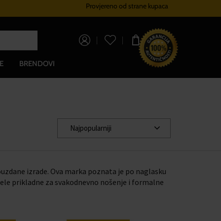
Provjereno od strane kupaca
Sustav vjernosti
Besplatna dos
0,00 €
E
BRENDOVI
Najpopularniji
pouzdane izrade. Ova marka poznata je po naglasku
odele prikladne za svakodnevno nošenje i formalne