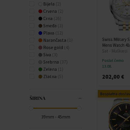
ETT Eco Tech Time
Bijela
(2)
(+47)
Crvena
(2)
Festina
(+537)
Crna
(26)
Forever
(+3)
Smeđa
(3)
Fossil
(+3)
Plava
(12)
Frederique Constant
Swiss Military 
Narančasta
(1)
(+9)
Mens Watch 4
Rose gold
(4)
Sat - Muškarci
Gant
(+39)
Siva
(3)
Garett
(+1)
Poslat ćemo
Srebrna
(37)
13.08.
Garmin
(+7)
Zelena
(1)
Guess
(+406)
202,00 €
Zlatna
(5)
Hammer
(+1)
Huawei
(+4)
Besplatna dosta
Hugo Boss
(+259)
ŠIRINA
Ingersoll
(+81)
Jacques Lemans
(+143)
39mm - 45mm
Jaguar
(+173)