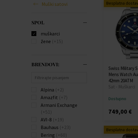
Besplatna dosta
Muški satovi
SPOL
muškarci
žene
(+15)
BRENDOVI:
Swiss Military 
Mens Watch Au
42mm 20ATM
Sat - Muškarci
Alpina
(+2)
Amazfit
(+7)
Dostupno
Armani Exchange
749,00 €
(+51)
AVI-8
(+19)
Bauhaus
(+23)
Besplatna dosta
Bering
(+60)