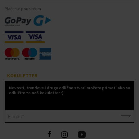
Plaćanje pouzećem
KOKULETTER
Novosti, trendove i druge odlične stvari možete primati ako se
odlučite za naš kokuletter :)
E-mail*