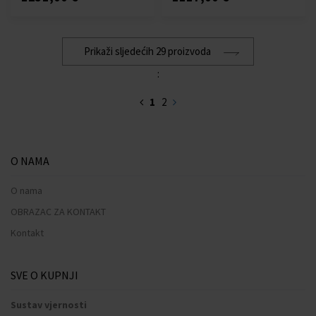
Prikaži sljedećih 29 proizvoda
:
1
2
O NAMA
O nama
OBRAZAC ZA KONTAKT
Kontakt
SVE O KUPNJI
Sustav vjernosti