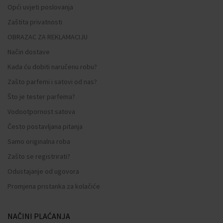
Opći uvjeti poslovanja
Zaštita privatnosti
OBRAZAC ZA REKLAMACIJU
Način dostave
Kada ću dobiti naručenu robu?
Zašto parfemi i satovi od nas?
Što je tester parfema?
Vodootpornost satova
Često postavljana pitanja
Samo originalna roba
Zašto se registrirati?
Odustajanje od ugovora
Promjena pristanka za kolačiće
NAČINI PLAĆANJA