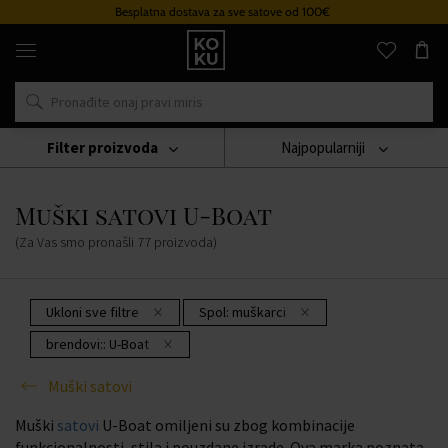
e satove od 100€
Sustav vjernosti
Originalni
parfemi
i
satovi
na
jednom
mjestu
Filter proizvoda
Najpopularniji
Sat
Muški Satovi
Muški Satovi U-Boat
Muški satovi U-Boat
(Za Vas smo pronašli
77
proizvoda
)
Ukloni sve filtre
Spol:
muškarci
brendovi::
U-Boat
Muški satovi
Muški
satovi
U-Boat omiljeni su zbog kombinacije
funkcionalnosti, stila i pouzdane izrade. Ova marka poznata