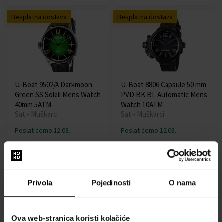
Besplatna dostava
Besplatna dostava
U-Boat 9502/A Darkmoon
U-Boat 8806 Capsule 50 mm
Green SS Soleil Mens Watch
PVD BK BL Automatic Mens
40mm 5ATM
Watch 10ATM
Sat - Muškarci
Sat - Muškarci
Poslat ćemo 12.08.
Poslat ćemo 12.08.
1207,00 €
3575,00 €
Privola
Pojedinosti
O nama
Besplatna dostava
Besplatna dostava
Ova web-stranica koristi kolačiće