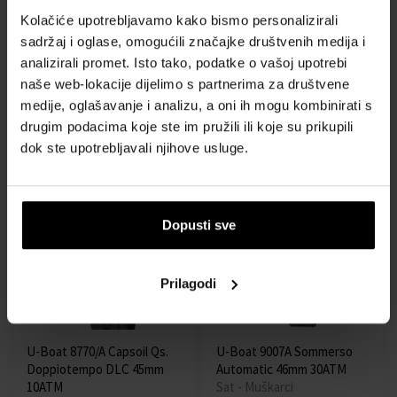
Kolačiće upotrebljavamo kako bismo personalizirali
sadržaj i oglase, omogućili značajke društvenih medija i
U-Boat 8805 Capsule
U-Boat 8808 Capsule PVD
analizirali promet. Isto tako, podatke o vašoj upotrebi
Titanium BK BE 50mm -
BK BL 45mm - Muški sat
naše web-lokacije dijelimo s partnerima za društvene
Muški sat
Sat - Muškarci
Sat - Muškarci
medije, oglašavanje i analizu, a oni ih mogu kombinirati s
drugim podacima koje ste im pružili ili koje su prikupili
Poslat ćemo 12.08.
Poslat ćemo 12.08.
dok ste upotrebljavali njihove usluge.
4022,00 €
3262,00 €
Dopusti sve
Besplatna dostava
Besplatna dostava
Prilagodi
U-Boat 8770/A Capsoil Qs.
U-Boat 9007A Sommerso
Doppiotempo DLC 45mm
Automatic 46mm 30ATM
10ATM
Sat - Muškarci