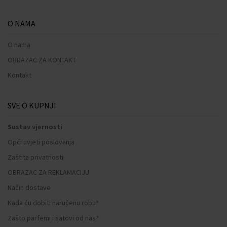
O NAMA
O nama
OBRAZAC ZA KONTAKT
Kontakt
SVE O KUPNJI
Sustav vjernosti
Opći uvjeti poslovanja
Zaštita privatnosti
OBRAZAC ZA REKLAMACIJU
Način dostave
Kada ću dobiti naručenu robu?
Zašto parfemi i satovi od nas?