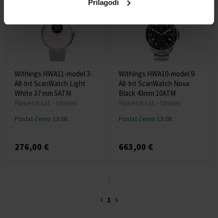
Prilagodi
Besplatna dostava
Besplatna dostava
Withings HWA11-model 3-
Withings HWA10-model 9-
All-Int ScanWatch Light
All-Int ScanWatch Nova
White 37 mm 5ATM
Black 43mm 10ATM
Pametni sat - Unisex
Pametni sat - Unisex
Poslat ćemo 13.08.
Poslat ćemo 13.08.
276,00 €
663,00 €
:
1