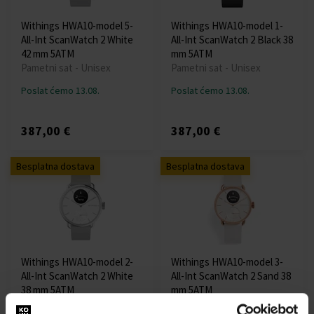
Withings HWA10-model 5-
Withings HWA10-model 1-
All-Int ScanWatch 2 White
All-Int ScanWatch 2 Black 38
42 mm 5ATM
mm 5ATM
Pametni sat - Unisex
Pametni sat - Unisex
Poslat ćemo 13.08.
Poslat ćemo 13.08.
387,00 €
387,00 €
Besplatna dostava
Besplatna dostava
Withings HWA10-model 2-
Withings HWA10-model 3-
All-Int ScanWatch 2 White
All-Int ScanWatch 2 Sand 38
38 mm 5ATM
mm 5ATM
Pametni sat - Unisex
Pametni sat - Unisex