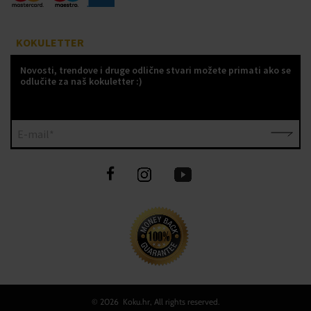
KOKULETTER
Novosti, trendove i druge odlične stvari možete primati ako se
odlučite za naš kokuletter :)
E-mail*
©
2026 Koku.hr, All rights reserved.