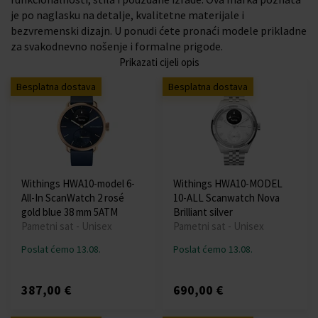
je po naglasku na detalje, kvalitetne materijale i
bezvremenski dizajn. U ponudi ćete pronaći modele prikladne
za svakodnevno nošenje i formalne prigode.
Prikazati cijeli opis
Besplatna dostava
Besplatna dostava
Withings HWA10-model 6-
Withings HWA10-MODEL
All-In ScanWatch 2 rosé
10-ALL Scanwatch Nova
gold blue 38 mm 5ATM
Brilliant silver
Pametni sat - Unisex
Pametni sat - Unisex
Poslat ćemo 13.08.
Poslat ćemo 13.08.
387,00 €
690,00 €