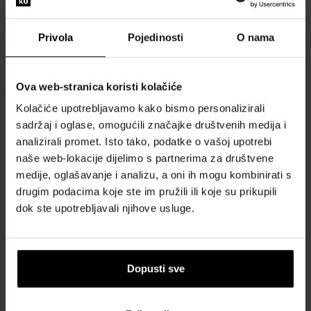
Poslat ćemo 13.08.
Poslat ćemo 13.08.
Privola
Pojedinosti
O nama
387,00 €
387,00 €
Ova web-stranica koristi kolačiće
Besplatna dostava
Besplatna dostava
Kolačiće upotrebljavamo kako bismo personalizirali
sadržaj i oglase, omogućili značajke društvenih medija i
analizirali promet. Isto tako, podatke o vašoj upotrebi
naše web-lokacije dijelimo s partnerima za društvene
medije, oglašavanje i analizu, a oni ih mogu kombinirati s
Withings HWA11-model 5-
Withings HWA11-model 1-
drugim podacima koje ste im pružili ili koje su prikupili
All-Int ScanWatch Light
All-Int ScanWatch Light
dok ste upotrebljavali njihove usluge.
Black 37 mm 5ATM
Sand 37 mm 5ATM
Pametni sat - Unisex
Pametni sat - Unisex
Poslat ćemo 13.08.
Poslat ćemo 13.08.
Dopusti sve
276,00 €
276,00 €