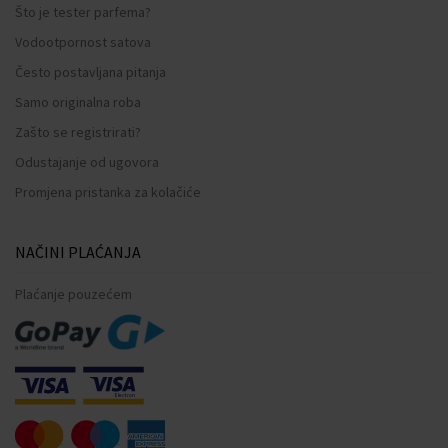
Što je tester parfema?
Vodootpornost satova
Često postavljana pitanja
Samo originalna roba
Zašto se registrirati?
Odustajanje od ugovora
Promjena pristanka za kolačiće
NAČINI PLAĆANJA
Plaćanje pouzećem