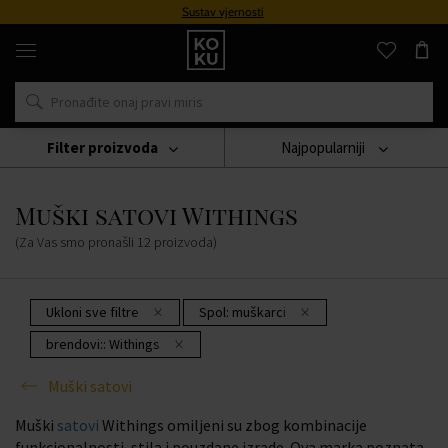
Sustav vjernosti
Originalni
parfemi
i
satovi
na
jednom
mjestu
Filter proizvoda
Najpopularniji
Sat
Muški Satovi
Muški Satovi Withings
Muški satovi Withings
(Za Vas smo pronašli
12
proizvoda
)
Ukloni sve filtre
Spol:
muškarci
brendovi::
Withings
Muški satovi
Muški
satovi
Withings omiljeni su zbog kombinacije
funkcionalnosti, stila i pouzdane izrade. Ova marka poznata