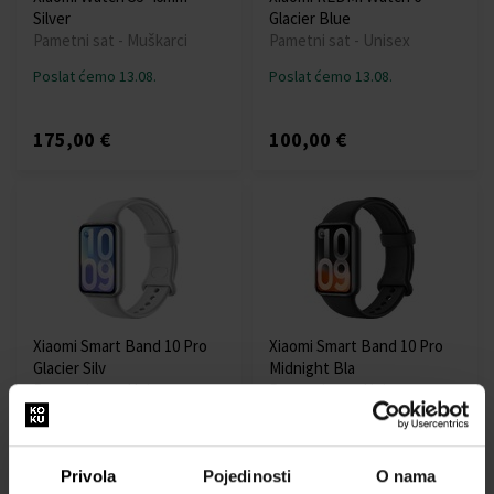
Silver
Glacier Blue
Pametni sat - Muškarci
Pametni sat - Unisex
Poslat ćemo 13.08.
Poslat ćemo 13.08.
175,00 €
100,00 €
Xiaomi Smart Band 10 Pro
Xiaomi Smart Band 10 Pro
Glacier Silv
Midnight Bla
Pametni sat - Unisex
Pametni sat - Unisex
Poslat ćemo 13.08.
Poslat ćemo 13.08.
Privola
Pojedinosti
O nama
79,00 €
79,00 €