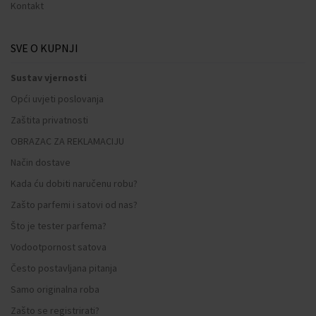
Kontakt
SVE O KUPNJI
Sustav vjernosti
Opći uvjeti poslovanja
Zaštita privatnosti
OBRAZAC ZA REKLAMACIJU
Način dostave
Kada ću dobiti naručenu robu?
Zašto parfemi i satovi od nas?
Što je tester parfema?
Vodootpornost satova
Često postavljana pitanja
Samo originalna roba
Zašto se registrirati?