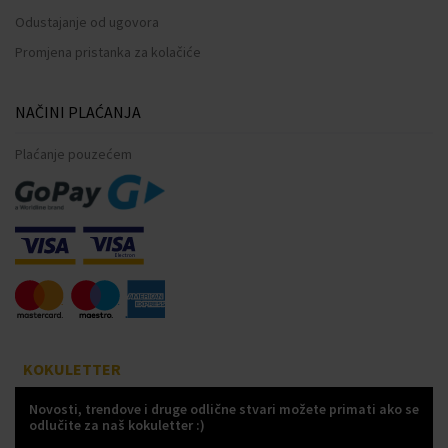
Odustajanje od ugovora
Promjena pristanka za kolačiće
NAČINI PLAĆANJA
Plaćanje pouzećem
KOKULETTER
Novosti, trendove i druge odlične stvari možete primati ako se
odlučite za naš kokuletter :)