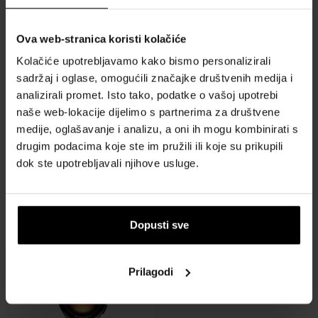
Ova web-stranica koristi kolačiće
Kolačiće upotrebljavamo kako bismo personalizirali
sadržaj i oglase, omogućili značajke društvenih medija i
analizirali promet. Isto tako, podatke o vašoj upotrebi
naše web-lokacije dijelimo s partnerima za društvene
Xiaomi Smart Band 10 Pro
Xiaomi Smart Band 9 Pro
medije, oglašavanje i analizu, a oni ih mogu kombinirati s
Lavender pin
Silver - Sat
drugim podacima koje ste im pružili ili koje su prikupili
Pametni sat - Unisex
Pametni sat - Unisex
dok ste upotrebljavali njihove usluge.
Poslat ćemo 13.08.
Poslat ćemo 13.08.
79,00 €
78,00 €
Dopusti sve
Besplatna dostava
Prilagodi