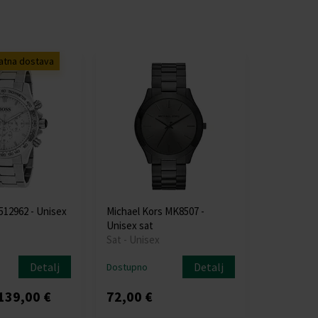
atna dostava
12962 - Unisex
Michael Kors MK8507 -
Unisex sat
Sat - Unisex
Detalj
Detalj
Dostupno
139,00 €
72,00 €