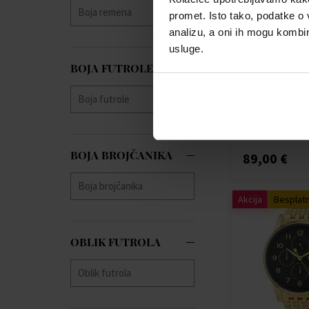
promet. Isto tako, podatke o 
analizu, a oni ih mogu kombini
usluge.
Carneo Heiloo 
BOJA FUTROLE
Black - Sat
Pametni sat - U
Dostupno
BOJA BROJČANIKA
89,00 €
Akcija
Besplat
OBLIK FUTROLA