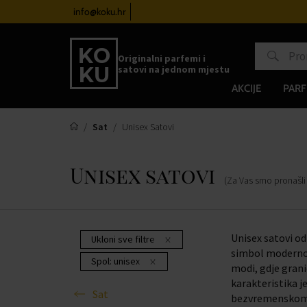
atove od 100€
info@koku.hr
Sustav vjernosti
Originalni parfemi i
satovi na jednom mjestu
AKCIJE
PARF
Sat
Unisex Satovi
Unisex satovi
(Za Vas smo pronašl
Unisex satovi od
Ukloni sve filtre
simbol modernog
Spol:
unisex
modi, gdje grani
karakteristika j
Sat
bezvremenskom iz