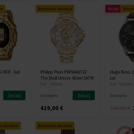
va
Besplatna dostava
Akcija
Bespl
-9ER - Sat
Philipp Plein PWNAA0722
Hugo Boss 15
The $kull Unisex 41mm 5ATM
sat
Sat - Unisex
Sat - Unisex
Detalj
Detalj
Dostupno
Dostupno
419,00 €
145,00 €
na dostava
Besplatna dostava