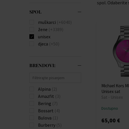
spol. Odaberite s
SPOL
muškarci
(+6040)
žene
(+3389)
unisex
djeca
(+50)
BRENDOVI:
Michael Kors M
Alpina
(2)
Unisex sat
Amazfit
(3)
Sat - Unisex
Bering
(7)
Dostupno
Bossart
(4)
Bulova
(1)
65,00 €
Burberry
(5)