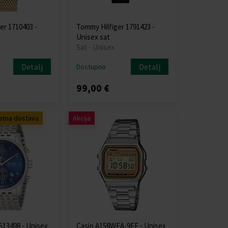
er 1710403 -
Tommy Hilfiger 1791423 -
Unisex sat
Sat - Unisex
Detalj
Detalj
Dostupno
99,00 €
atna dostava
Akcija
13498 - Unisex
Casio A158WEA-9EF - Unisex