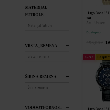
MATERIJAL
Hugo Boss 1513
FUTROLE
sat
Sat - Unisex
Dostupno
195,00 €
16
VRSTA_REMENA
Akcija
Besplat
ŠIRINA REMENA
VODOOTPORNOST
Hugo Boss 1513