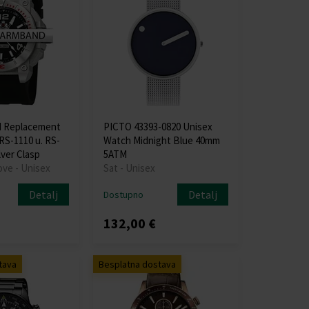
d Replacement
PICTO 43393-0820 Unisex
 RS-1110 u. RS-
Watch Midnight Blue 40mm
lver Clasp
5ATM
ove - Unisex
Sat - Unisex
Detalj
Detalj
Dostupno
132,00 €
tava
Besplatna dostava