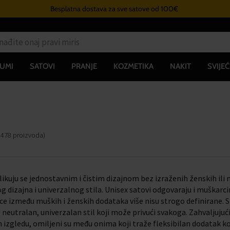
Besplatna dostava za sve satove od 100€
UMI
SATOVI
PRANJE
KOZMETIKA
NAKIT
SVIJEĆ
i
478
proizvoda
)
likuju se jednostavnim i čistim dizajnom bez izraženih ženskih ili
 dizajna i univerzalnog stila. Unisex satovi odgovaraju i muškarc
ce između muških i ženskih dodataka više nisu strogo definirane. Sp
e neutralan, univerzalan stil koji može privući svakoga. Zahvaljujući
gledu, omiljeni su među onima koji traže fleksibilan dodatak koji 