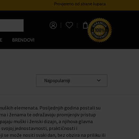
Provjereno od strane kupaca
Sustav vjernosti
Besplatna dos
0,00 €
E
BRENDOVI
Najpopularniji
 muških elemenata. Posljednjih godina postali su
ima i ženama te odražavaju promjenjiv pristup
ajaju muški i ženski dizajn, a njihova glavna
 svojoj jednostavnosti, praktičnosti i
se može nositi svaki dan, bez obzira na priliku ili