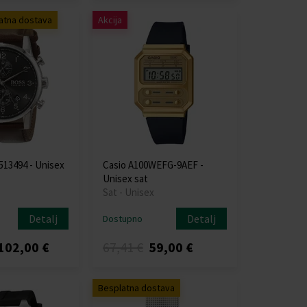
atna dostava
Akcija
13494 - Unisex
Casio A100WEFG-9AEF -
Unisex sat
Sat - Unisex
Detalj
Detalj
Dostupno
102,00 €
67,41 €
59,00 €
Besplatna dostava