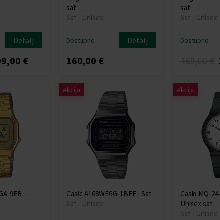
sat
sat
Sat - Unisex
Sat - Unisex
Detalj
Detalj
Dostupno
Dostupno
9,00 €
160,00 €
169,00 €
Akcija
Akcija
GA-9ER -
Casio A168WEGG-1BEF - Sat
Casio MQ-24
Sat - Unisex
Unisex sat
Sat - Unisex