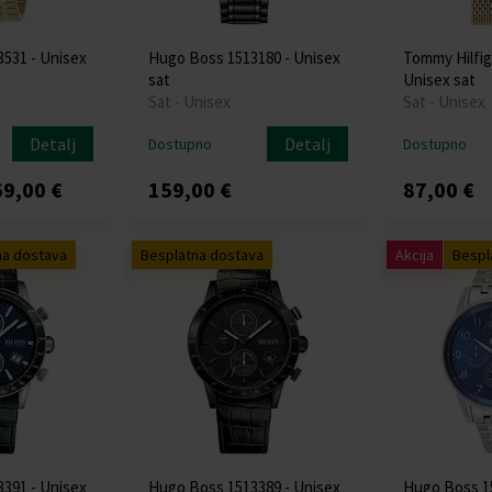
531 - Unisex
Hugo Boss 1513180 - Unisex
Tommy Hilfig
sat
Unisex sat
Sat - Unisex
Sat - Unisex
Detalj
Detalj
Dostupno
Dostupno
9,00 €
159,00 €
87,00 €
na dostava
Besplatna dostava
Akcija
Bespl
391 - Unisex
Hugo Boss 1513389 - Unisex
Hugo Boss 15