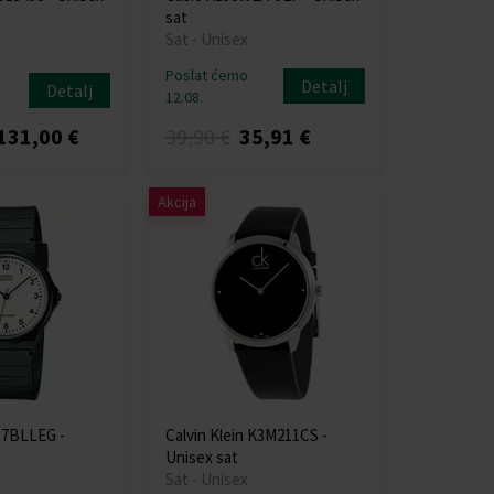
sat
Sat - Unisex
Poslat ćemo
Detalj
Detalj
12.08.
131,00 €
39,90 €
35,91 €
Akcija
-7BLLEG -
Calvin Klein K3M211CS -
Unisex sat
Sat - Unisex