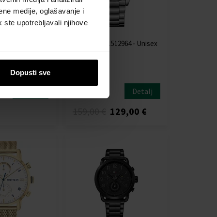
ene medije, oglašavanje i
k ste upotrebljavali njihove
 Fit 4 Purple -
Hugo Boss 1512964 - Unisex
sat
- Unisex
Sat - Unisex
Dopusti sve
Detalj
Detalj
Dostupno
159,00 €
129,00 €