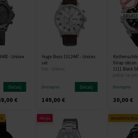
443 - Unisex
Hugo Boss 1512447 - Unisex
Rothenschil
sat
Strap silicon
Sat - Unisex
1111 Black Si
pribor za sat
Detalj
Detalj
Dostupno
Dostupno
9,00 €
149,00 €
30,00 €
va
Akcija
Besplatna dos