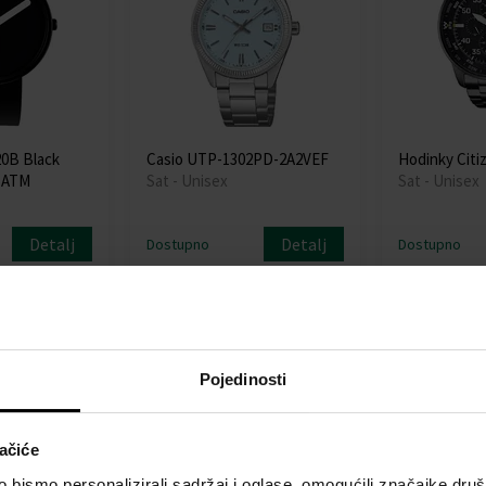
20B Black
Casio UTP-1302PD-2A2VEF
Hodinky Citi
 5ATM
Sat - Unisex
Sat - Unisex
Detalj
Detalj
Dostupno
Dostupno
59,90 €
53,91 €
256,00 €
Besplatna dos
Pojedinosti
ačiće
bismo personalizirali sadržaj i oglase, omogućili značajke društv