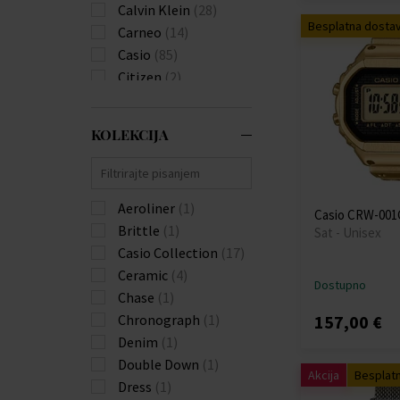
Calvin Klein
(28)
Besplatna dosta
Carneo
(14)
Casio
(85)
Citizen
(2)
Diesel
(5)
Donoval
(3)
KOLEKCIJA
Emporio Armani
(2)
Festina
(9)
Forever
(3)
Aeroliner
(1)
Garmin
(6)
Casio CRW-001G
Brittle
(1)
Guess
(8)
Sat - Unisex
Casio Collection
(17)
Hammer
(1)
Ceramic
(4)
Huawei
(4)
Dostupno
Chase
(1)
Hugo Boss
(47)
Chronograph
(1)
157,00 €
Ingersoll
(1)
Denim
(1)
Jacques Lemans
(6)
Double Down
(1)
Jowissa
(1)
Akcija
Besplat
Dress
(1)
Luminox
(4)