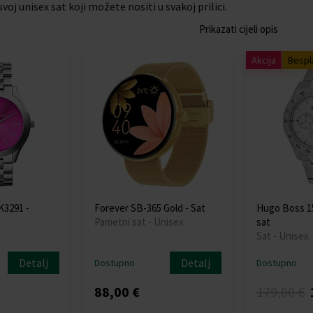
voj unisex sat koji možete nositi u svakoj prilici.
Prikazati cijeli opis
Akcija
Bespl
K3291 -
Forever SB-365 Gold - Sat
Hugo Boss 15
Pametni sat - Unisex
sat
Sat - Unisex
Detalj
Detalj
Dostupno
Dostupno
88,00 €
179,00 €