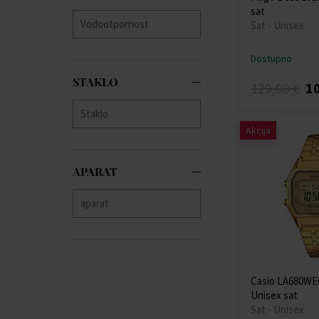
sat
Sat - Unisex
Dostupno
STAKLO
129,00 €
10
Akcija
APARAT
Casio LA680WE
Unisex sat
Sat - Unisex