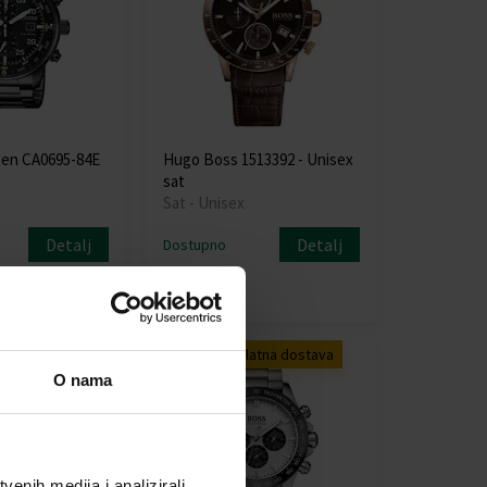
zen CA0695-84E
Hugo Boss 1513392 - Unisex
sat
Sat - Unisex
Detalj
Detalj
Dostupno
136,00 €
tava
Akcija
Besplatna dostava
O nama
enih medija i analizirali