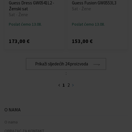
Guess Dress GW0541L2 -
Guess Fusion GW0553L3
Ženski sat
Sat - Žene
Sat - Žene
Poslat ćemo 13.08.
Poslat ćemo 13.08.
173,00 €
153,00 €
Prikaži sljedećih 24 proizvoda
:
1
2
O NAMA
O nama
OBRAZAC ZA KONTAKT