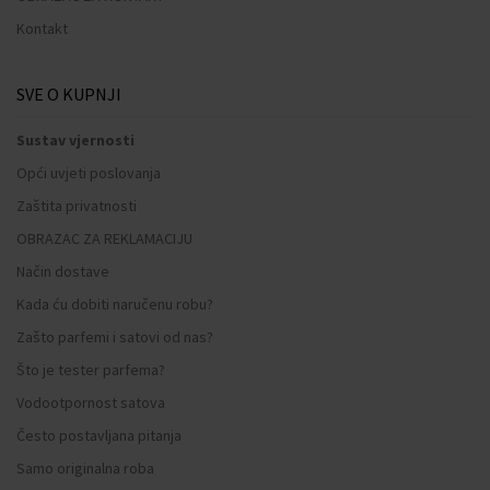
Kontakt
SVE O KUPNJI
Sustav vjernosti
Opći uvjeti poslovanja
Zaštita privatnosti
OBRAZAC ZA REKLAMACIJU
Način dostave
Kada ću dobiti naručenu robu?
Zašto parfemi i satovi od nas?
Što je tester parfema?
Vodootpornost satova
Često postavljana pitanja
Samo originalna roba