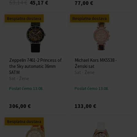
53,14 €
45,17 €
77,00 €
Besplatna dostava
Besplatna dostava
Zeppelin 7461-2 Princess of
Michael Kors MK5538 -
the Sky automatic 36mm
Ženski sat
5ATM
Sat - Žene
Sat - Žene
Poslat ćemo 13.08.
Poslat ćemo 13.08.
306,00 €
133,00 €
Besplatna dostava