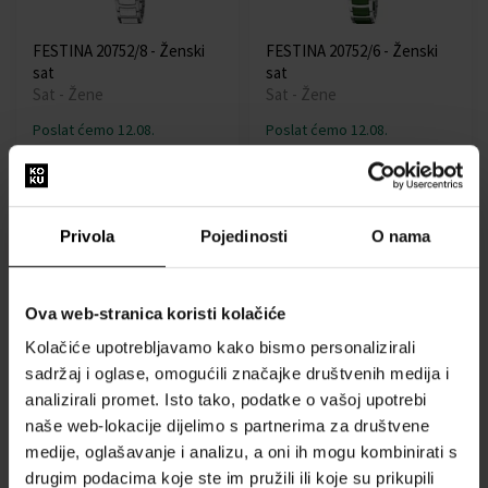
FESTINA 20752/8 - Ženski
FESTINA 20752/6 - Ženski
sat
sat
Sat - Žene
Sat - Žene
Poslat ćemo 12.08.
Poslat ćemo 12.08.
159,00 €
159,00 €
135,15 €
135,15 €
Privola
Pojedinosti
O nama
Akcija
Besplatna dostava
Akcija
Ova web-stranica koristi kolačiće
Kolačiće upotrebljavamo kako bismo personalizirali
sadržaj i oglase, omogućili značajke društvenih medija i
FESTINA 20752/5 - Ženski
Festina F16937/D
analizirali promet. Isto tako, podatke o vašoj upotrebi
sat
Mademoiselle Ladies Watch
naše web-lokacije dijelimo s partnerima za društvene
Sat - Žene
33mm 5ATM
medije, oglašavanje i analizu, a oni ih mogu kombinirati s
Sat - Žene
drugim podacima koje ste im pružili ili koje su prikupili