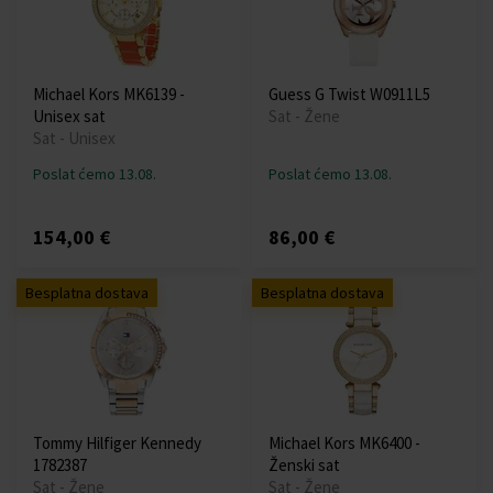
Michael Kors MK6139 -
Guess G Twist W0911L5
Unisex sat
Sat - Žene
Sat - Unisex
Poslat ćemo 13.08.
Poslat ćemo 13.08.
154,00 €
86,00 €
Besplatna dostava
Besplatna dostava
Tommy Hilfiger Kennedy
Michael Kors MK6400 -
1782387
Ženski sat
Sat - Žene
Sat - Žene