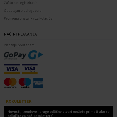
Zašto se registrirati?
Odustajanje od ugovora
Promjena pristanka za kolačiće
NAČINI PLAĆANJA
Plaćanje pouzećem
KOKULETTER
Novosti, trendove i druge odlične stvari možete primati ako se
odlučite za naš kokuletter :)