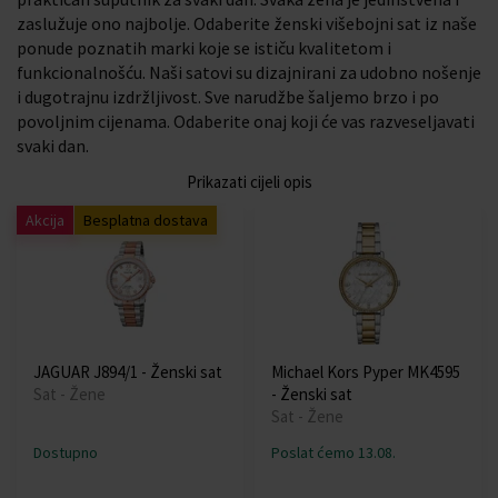
zaslužuje ono najbolje. Odaberite ženski višebojni sat iz naše
ponude poznatih marki koje se ističu kvalitetom i
funkcionalnošću. Naši satovi su dizajnirani za udobno nošenje
i dugotrajnu izdržljivost. Sve narudžbe šaljemo brzo i po
povoljnim cijenama. Odaberite onaj koji će vas razveseljavati
svaki dan.
Prikazati cijeli opis
Akcija
Besplatna dostava
JAGUAR J894/1 - Ženski sat
Michael Kors Pyper MK4595
Sat - Žene
- Ženski sat
Sat - Žene
Dostupno
Poslat ćemo 13.08.