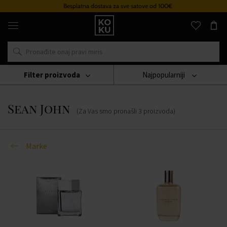
Besplatna dostava za sve satove od 100€
Originalni
parfemi
i
satovi
na
jednom
mjestu
Filter proizvoda
Najpopularniji
Marke
Sean John
Sean John
(Za Vas smo pronašli
3
proizvoda
)
Marke