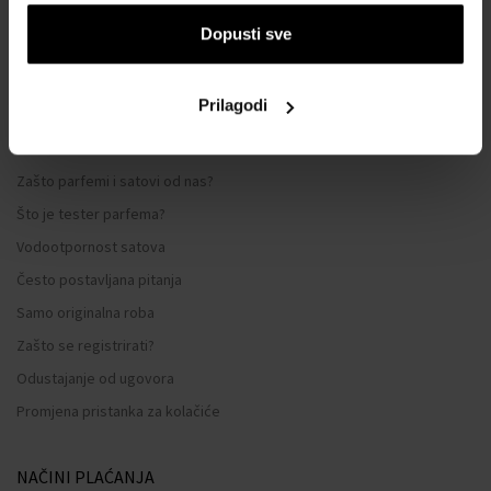
Opći uvjeti poslovanja
Dopusti sve
Zaštita privatnosti
OBRAZAC ZA REKLAMACIJU
Prilagodi
Način dostave
Kada ću dobiti naručenu robu?
Zašto parfemi i satovi od nas?
Što je tester parfema?
Vodootpornost satova
Često postavljana pitanja
Samo originalna roba
Zašto se registrirati?
Odustajanje od ugovora
Promjena pristanka za kolačiće
NAČINI PLAĆANJA