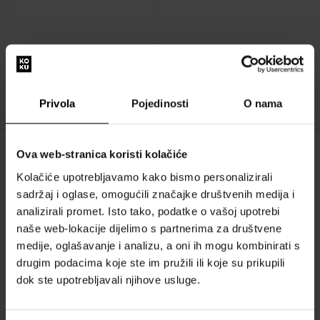
:
Privola
Pojedinosti
O nama
1
Ova web-stranica koristi kolačiće
O NAMA
Kolačiće upotrebljavamo kako bismo personalizirali
O nama
sadržaj i oglase, omogućili značajke društvenih medija i
analizirali promet. Isto tako, podatke o vašoj upotrebi
OBRAZAC ZA KONTAKT
naše web-lokacije dijelimo s partnerima za društvene
Kontakt
medije, oglašavanje i analizu, a oni ih mogu kombinirati s
drugim podacima koje ste im pružili ili koje su prikupili
SVE O KUPNJI
dok ste upotrebljavali njihove usluge.
Sustav vjernosti