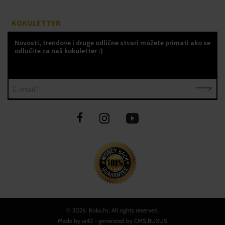
KOKULETTER
Novosti, trendove i druge odlične stvari možete primati ako se
odlučite za naš kokuletter :)
E-mail*
©
2026 Koku.hr, All rights reserved.
Made by
ui42
- generated by CMS
BUXUS