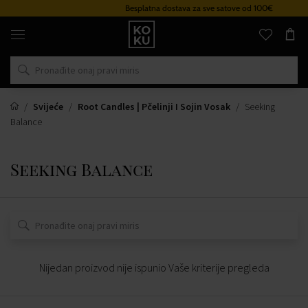
Besplatna dostava za sve satove od 100€
Originalni
parfemi
i
satovi
na
jednom
mjestu
Svijeće
Root Candles | Pčelinji I Sojin Vosak
Seeking
Balance
Seeking Balance
Nijedan proizvod nije ispunio Vaše kriterije pregleda