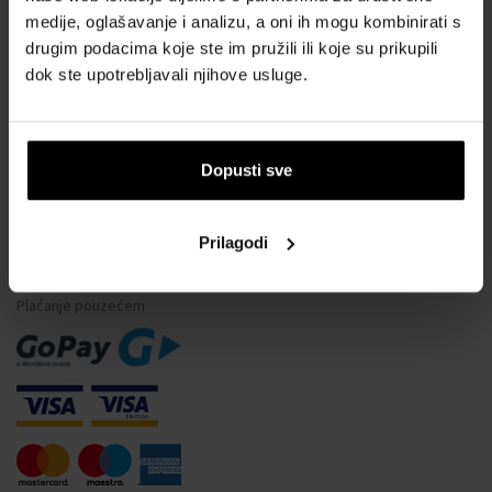
medije, oglašavanje i analizu, a oni ih mogu kombinirati s
Vodootpornost satova
drugim podacima koje ste im pružili ili koje su prikupili
Često postavljana pitanja
dok ste upotrebljavali njihove usluge.
Samo originalna roba
Zašto se registrirati?
Odustajanje od ugovora
Dopusti sve
Promjena pristanka za kolačiće
Prilagodi
NAČINI PLAĆANJA
Plaćanje pouzećem