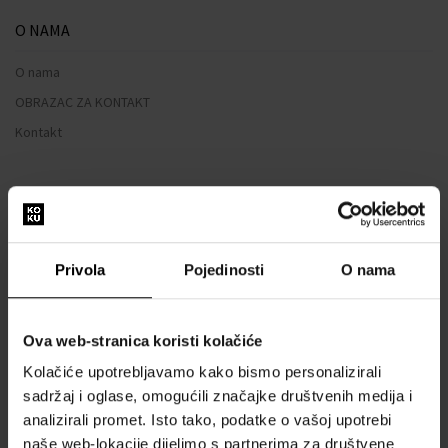
O NAMA
O nama
OBRAZAC ZA KONTAKT
Kontakt
SVE O KUPNJI
Sustav vjernosti
Opći uvjeti poslovanja
Privola
Pojedinosti
O nama
Zaštita privatnosti
OBRAZAC ZA REKLAMACIJU
Ova web-stranica koristi kolačiće
Način dostave
Kolačiće upotrebljavamo kako bismo personalizirali
Kada ću dobiti naručenu robu?
sadržaj i oglase, omogućili značajke društvenih medija i
Zašto parfemi i satovi od nas?
analizirali promet. Isto tako, podatke o vašoj upotrebi
Što je tester parfema?
naše web-lokacije dijelimo s partnerima za društvene